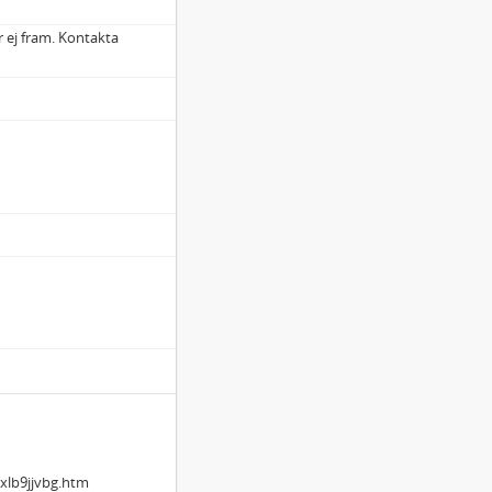
r ej fram. Kontakta
xlb9jjvbg.htm