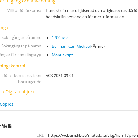
 för tillgång och användning
Villkor för åtkomst
Handskriften är digitiserad och originalet tas därfö
handskriftspersonalen för mer information
ångar
Sökingångar på ämne
1700-talet
Sökingångar på namn
Bellman, Carl Michael
(Ämne)
ångar för handlingstyp
Manuskript
ningskontroll
 för tillkomst revision
ACK 2021-09-01
borttagande
a Digitalt objekt
 Copies
 file
URL
https://weburn.kb.se/metadata/vbg/hs_n17pk6h