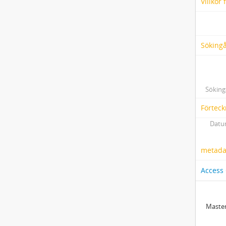
Villkor
Söking
Söking
Förteck
Datum
metadat
Access
Master