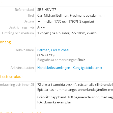
et
Referenskod
SE S-HS Vf27
Titel
Carl Michael Bellman: Fredmans epistlar m.m.
Datum
[mellan 1770 och 1790?] (Skapelse)
Beskrivningsnivå
Arkiv
Omfång och medium
1 volym ( ca 185 sidor) 22x 18cm, kvarto
nhang
Arkivbildare
Bellman, Carl Michael
(1740-1795)
Biografiska anmärkningar
Skald
Arkivinstitution
Handskriftssamlingen - Kungliga biblioteket
l och struktur
mfattning och innehåll
72 dikter i samtida avskrift, nästan alla tillhörande
Epistlarnas nummer anges annorlunda jämfört med
Gråblått pappband. 180 paginerade sidor, med regis
F.A. Ekmarks exemplar