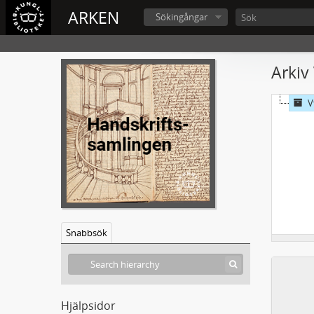
ARKEN
Sökingångar
Arkiv
V
Snabbsök
Hjälpsidor