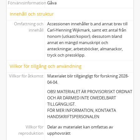
Förvärvsinformation
Gåva
24 - [24] Arbetsböcker 1977 – 2020 & odaterat, biographica m.m.
25 - [25] Arbetsböcker 1980 - 1988
Innehåll och struktur
26 - [26] Arbetsböcker 2000 – 2014
Omfattning och
Accessionen innehåller b.and annat brev till
27 - [27] Manuskript/ arbetsmaterial
innehåll
Carl-Henning Wijkmark, samt ett antal från
28 - [28] Diverse arbetsmaterial m.m
honom (utkast/kopior); dessutom bland
annat en mängd manuskript och
29 - [29] Anteckningsböcker m.m.
anteckningar, arbetsböcker, almanackor,
30 - [30] Tryck, m.m
tryck och pressklipp.
Villkor för tillgång och användning
Villkor för åtkomst
Materialet blir tillgängligt för forskning 2028-
04-04.
OBS! MATERIALET ÄR PROVISORISKT ORDNAT
OCH ÄR DÄRMED INTE OMEDELBART
TILLGÄNGLIGT.
FÖR MER INFORMATION, KONTAKTA
HANDSKRIFTSPERSONALEN
Villkor för
Delar av materialet kan omfattas av
reproduktion
upphovsrätt