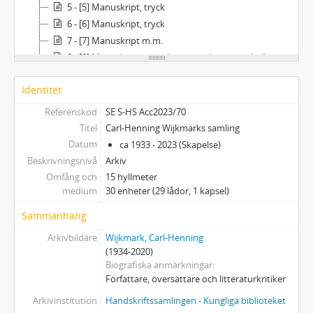
5 - [5] Manuskript, tryck
6 - [6] Manuskript, tryck
7 - [7] Manuskript m.m.
8 - [8] Manuskript, anteckningsböcker, protokoll
9 - [9] Manuskript, anteckningar m.m.
Identitet
10 - [10] Manuskript, tryck, m.m.
11 - [11] Manuskript, tryck, m.m.
Referenskod
SE S-HS Acc2023/70
12 - [12] Manuskript & korrektur m.m.
Titel
Carl-Henning Wijkmarks samling
13 - [13] Manuskript, korrektur & recensioner
Datum
ca 1933 - 2023 (Skapelse)
14 - [14] Manuskript, brev pressklipp m.m.
Beskrivningsnivå
Arkiv
15 - [15] Diverse: Manuskript, tryck, m.m.
Omfång och
15 hyllmeter
medium
30 enheter (29 lådor, 1 kapsel)
16 - [16] Diverse: Manuskript, brev m.m.
17 - [17] Diverse: Manuskript, tryck
Sammanhang
18 - [18] Manuskript, brev (tillägg)
Arkivbildare
Wijkmark, Carl-Henning
19 - [19] Manuskript (CHW) + Bertil Malmberg-relaterat
(1934-2020)
20 - [20] Arbetsböcker 1983–2018, biographica
Biografiska anmärkningar
21 - [21] Biographica, almanackor, tryck, pressklipp m.m
Författare, översättare och litteraturkritiker
22 - [22] Anteckningsböcker, kalendrar, almanackor, biographica
Arkivinstitution
Handskriftssamlingen - Kungliga biblioteket
23 - [23] Arbetsböcker ca 1960-tal – 1990-tal