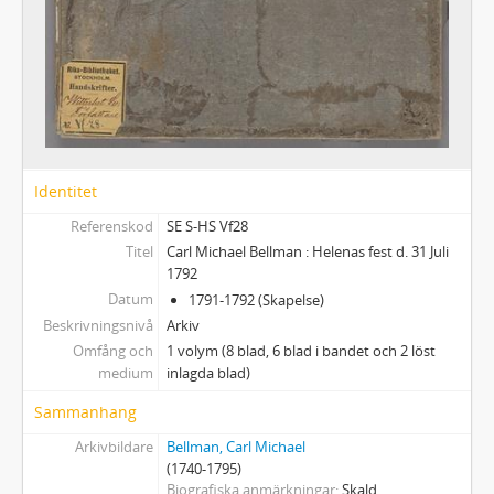
Identitet
Referenskod
SE S-HS Vf28
Titel
Carl Michael Bellman : Helenas fest d. 31 Juli
1792
Datum
1791-1792 (Skapelse)
Beskrivningsnivå
Arkiv
Omfång och
1 volym (8 blad, 6 blad i bandet och 2 löst
medium
inlagda blad)
Sammanhang
Arkivbildare
Bellman, Carl Michael
(1740-1795)
Biografiska anmärkningar
Skald