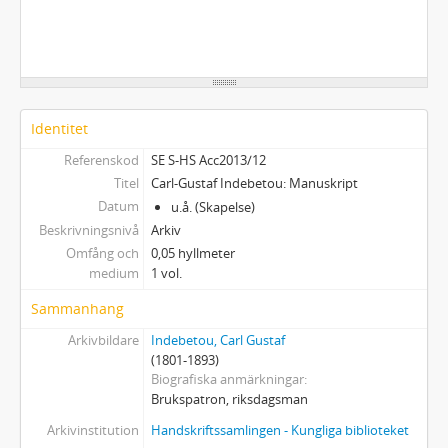
Identitet
Referenskod
SE S-HS Acc2013/12
Titel
Carl-Gustaf Indebetou: Manuskript
Datum
u.å. (Skapelse)
Beskrivningsnivå
Arkiv
Omfång och
0,05 hyllmeter
medium
1 vol.
Sammanhang
Arkivbildare
Indebetou, Carl Gustaf
(1801-1893)
Biografiska anmärkningar
Brukspatron, riksdagsman
Arkivinstitution
Handskriftssamlingen - Kungliga biblioteket