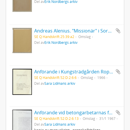
Del av
Erik Nordbergs arkiv
Andreas Alenius. "Missionär" i Sorsele. Kyrkoherde i Arvidsjaur (manuskript 2)
SE Q Handskrift 25:39:a2
Omslag
Del av
Erik Nordbergs arkiv
Anförande i Kungsträdgården Rop på de mänskliga rättigheternas dag
SE Q Handskrift 52:D:2:6:6
Omslag
1966
Del av
Sara Lidmans arkiv
Anförande vid betongarbetarnas fackföreningsmöte
SE Q Handskrift 52:D:2:6:13
Omslag
31/1 1967
Del av
Sara Lidmans arkiv
kopia av manuskript - protokollsbilaga