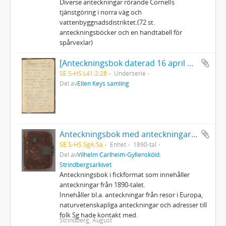
Diverse anteckningar rörande CornelIs
tjänstgöring i norra väg och
vattenbyggnadsdistriktet.(72 st.
anteckningsböcker och en handtabell för
spårvexlar)
[Anteckningsbok daterad 16 april 1902]. En del blad utskurna strax efter början.
SE S-HS L41:2:28
Underserie
Del av
Ellen Keys samling
Anteckningsbok med anteckningar av Strindberg
SE S-HS SgA:5a
Enhet
1890-tal
Del av
Vilhelm Carlheim-Gyllensköld:
Strindbergsarkivet
Anteckningsbok i fickformat som innehåller
anteckningar från 1890-talet.
Innehåller bl.a. anteckningar från resor i Europa,
naturvetenskapliga anteckningar och adresser till
folk Sg hade kontakt med.
Strindberg, August