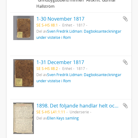
Hallström
1-30 November 1817
SE S-HS Il8:1
Enhet
1817
Del av
Sven Fredrik Lidman: Dagboksanteckningar
under vistelse i Rom
1-31 December 1817
SE S-HS Il8:2
Enhet
1817
Del av
Sven Fredrik Lidman: Dagboksanteckningar
under vistelse i Rom
1898. Det följande handlar helt och hållet om Nietzsche... . 6 blad, brevpapper 8:o.
SE S-HS L41:1:11
Underserie
Del av
Ellen Keys samling