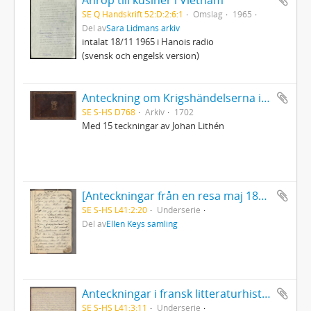
SE Q Handskrift 52:D:2:6:1
Omslag
1965
Del av
Sara Lidmans arkiv
intalat 18/11 1965 i Hanois radio
(svensk och engelsk version)
Anteckning om Krigshändelserna i Kurland uti Kon. Karl XIIs tid, under GeneralMajoren C.M. Stuart, af Er. Dahlberg
SE S-HS D768
Arkiv
1702
Med 15 teckningar av Johan Lithén
[Anteckningar från en resa maj 1899]. Blad i början och slutet utskurna.
SE S-HS L41:2:20
Underserie
Del av
Ellen Keys samling
Anteckningar i fransk litteraturhistoria. Anteckningar ur M:me Staels arbeten.
SE S-HS L41:3:11
Underserie