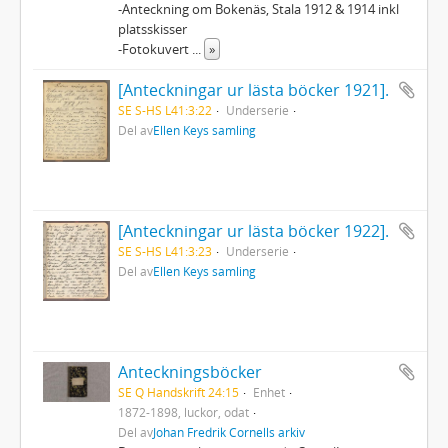
-Anteckning om Bokenäs, Stala 1912 & 1914 inkl
platsskisser
-Fotokuvert
...
»
[Anteckningar ur lästa böcker 1921].
SE S-HS L41:3:22
Underserie
Del av
Ellen Keys samling
[Anteckningar ur lästa böcker 1922].
SE S-HS L41:3:23
Underserie
Del av
Ellen Keys samling
Anteckningsböcker
SE Q Handskrift 24:15
Enhet
1872-1898, luckor, odat
Del av
Johan Fredrik Cornells arkiv