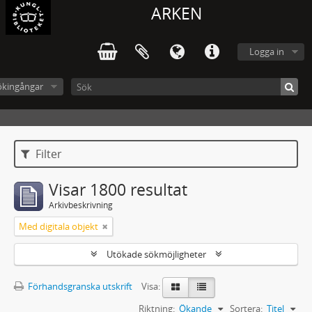
ARKEN
Logga in
ökingångar
Filter
Visar 1800 resultat
Arkivbeskrivning
Med digitala objekt
Utökade sökmöjligheter
Förhandsgranska utskrift
Visa:
Riktning:
Ökande
Sortera:
Titel