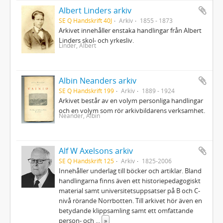
Albert Linders arkiv
SE Q Handskrift 40J
Arkiv
1855 - 1873
Arkivet innehåller enstaka handlingar från Albert
Linders skol- och yrkesliv.
Linder, Albert
Albin Neanders arkiv
SE Q Handskrift 199
Arkiv
1889 - 1924
Arkivet består av en volym personliga handlingar
och en volym som rör arkivbildarens verksamhet.
Neander, Albin
Alf W Axelsons arkiv
SE Q Handskrift 125
Arkiv
1825-2006
Innehåller underlag till böcker och artiklar. Bland
handlingarna finns även ett historiepedagogiskt
material samt universitetsuppsatser på B och C-
nivå rörande Norrbotten. Till arkivet hör även en
betydande klippsamling samt ett omfattande
person- och
...
»