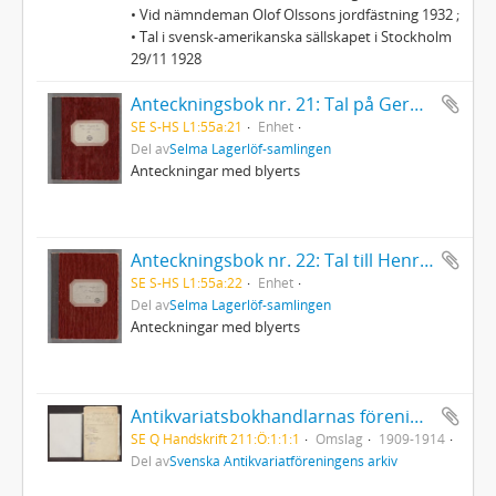
• Vid nämndeman Olof Olssons jordfästning 1932 ;
• Tal i svensk-amerikanska sällskapet i Stockholm
29/11 1928
Anteckningsbok nr. 21: Tal på Gerda Ahlgrens 70-årsdag den 8 augusti 1932 m.m.
SE S-HS L1:55a:21
Enhet
Del av
Selma Lagerlöf-samlingen
Anteckningar med blyerts
Anteckningsbok nr. 22: Tal till Henriette Coyet på Torup m.m.
SE S-HS L1:55a:22
Enhet
Del av
Selma Lagerlöf-samlingen
Anteckningar med blyerts
Antikvariatsbokhandlarnas förening. Diverse handlingar, bl.a. protokoll, kassabok och klippsamling
SE Q Handskrift 211:Ö:1:1:1
Omslag
1909-1914
Del av
Svenska Antikvariatföreningens arkiv