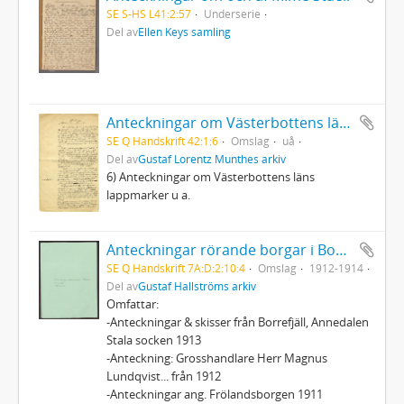
SE S-HS L41:2:57
Underserie
Del av
Ellen Keys samling
Anteckningar om Västerbottens läns lappmarker
SE Q Handskrift 42:1:6
Omslag
uå
Del av
Gustaf Lorentz Munthes arkiv
6) Anteckningar om Västerbottens läns
lappmarker u a.
Anteckningar rörande borgar i Bohuslän + 18 fotografier
SE Q Handskrift 7A:D:2:10:4
Omslag
1912-1914
Del av
Gustaf Hallströms arkiv
Omfattar:
-Anteckningar & skisser från Borrefjäll, Annedalen
Stala socken 1913
-Anteckning: Grosshandlare Herr Magnus
Lundqvist... från 1912
-Anteckningar ang. Frölandsborgen 1911