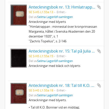
Anteckningsbok nr. 13: Himlatrappan m.m.
SE S-HS L1:55a:13
Enhet
Del av
Selma Lagerlöf-samlingen
Anteckningar med blyerts
"Himlatrappan : minnestal över kronprinsessan
Margareta, hållet i Svenska Akademien den 20
december 1920", s. 1
"Zachris Topelius", s. 2-146
Anteckningsbok nr. 15: Tal på Julia Ekmans 80-årsdag den 30 augusti 1923 m.m.
SE S-HS L1:55a:15
Enhet
Del av
Selma Lagerlöf-samlingen
Anteckningar med bläck och blyerts
Anteckningsbok nr. 18: Tal till K.O. Bonnier vid en middag m.m.
SE S-HS L1:55a:18
Enhet
Del av
Selma Lagerlöf-samlingen
Anteckningar med blyerts.
• Tal till K.O. Bonnier vid en middag;