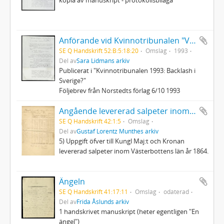
Anförande vid Kvinnotribunalen "Vad har pornografi med atomklyvning att skaffa"
SE Q Handskrift 52:B:5:18:20
Omslag
1993
Del av
Sara Lidmans arkiv
Publicerat i "Kvinnotribunalen 1993: Backlash i
Sverige?"
Följebrev från Norstedts förlag 6/10 1993
Angående levererad salpeter inom Västerbottens län år 1864
SE Q Handskrift 42:1:5
Omslag
Del av
Gustaf Lorentz Munthes arkiv
5) Uppgift öfver till Kungl Maj:t och Kronan
levererad salpeter inom Västerbottens län år 1864.
Ängeln
SE Q Handskrift 41:17:11
Omslag
odaterad
Del av
Frida Åslunds arkiv
1 handskrivet manuskript (heter egentligen "En
ängel")