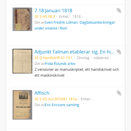
7-18 Januari 1818
SE S-HS Il8:3
Enhet
1818
Del av
Sven Fredrik Lidman: Dagboksanteckningar
under vistelse i Rom
Adjunkt Falman etablerar sig. En historia i snösmältningen.
SE Q Handskrift 41:10:1
Omslag
odaterad
Del av
Frida Åslunds arkiv
2 versioner av manuskriptet, ett handskrivet och
ett maskinskrivet
Affisch
SE S-HS Acc2010/61:181a
Enhet
Del av
Eric Ericsons samling