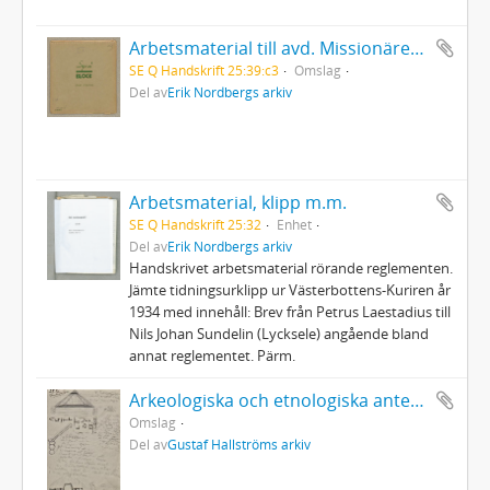
Arbetsmaterial till avd. Missionärer. Handskrivet (del 3)
SE Q Handskrift 25:39:c3
Omslag
Del av
Erik Nordbergs arkiv
Arbetsmaterial, klipp m.m.
SE Q Handskrift 25:32
Enhet
Del av
Erik Nordbergs arkiv
Handskrivet arbetsmaterial rörande reglementen.
Jämte tidningsurklipp ur Västerbottens-Kuriren år
1934 med innehåll: Brev från Petrus Laestadius till
Nils Johan Sundelin (Lycksele) angående bland
annat reglementet. Pärm.
Arkeologiska och etnologiska anteckningar under resan 1907
Omslag
Del av
Gustaf Hallströms arkiv