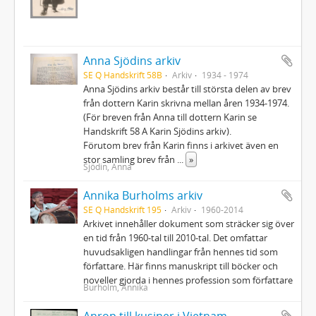
Anna Sjödins arkiv
SE Q Handskrift 58B
Arkiv
1934 - 1974
Anna Sjödins arkiv består till största delen av brev
från dottern Karin skrivna mellan åren 1934-1974.
(För breven från Anna till dottern Karin se
Handskrift 58 A Karin Sjödins arkiv).
Förutom brev från Karin finns i arkivet även en
stor samling brev från
...
»
Sjödin, Anna
Annika Burholms arkiv
SE Q Handskrift 195
Arkiv
1960-2014
Arkivet innehåller dokument som sträcker sig över
en tid från 1960-tal till 2010-tal. Det omfattar
huvudsakligen handlingar från hennes tid som
författare. Här finns manuskript till böcker och
noveller gjorda i hennes profession som författare
Burholm, Annika
Anrop till kusiner i Vietnam