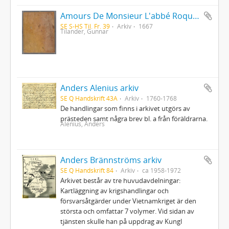
Amours De Monsieur L'abbé Roquette avec Mademoiselle de Montauzier par Monsieur L'abbé Le Camus 1667
SE S-HS Til. Fr. 39
Arkiv
1667
Tilander, Gunnar
Anders Alenius arkiv
SE Q Handskrift 43A
Arkiv
1760-1768
De handlingar som finns i arkivet utgörs av
prästeden samt några brev bl. a från föräldrarna.
Alenius, Anders
Anders Brännströms arkiv
SE Q Handskrift 84
Arkiv
ca 1958-1972
Arkivet består av tre huvudavdelningar:
Kartläggning av krigshandlingar och
försvarsåtgärder under Vietnamkriget är den
största och omfattar 7 volymer. Vid sidan av
tjänsten skulle han på uppdrag av Kungl