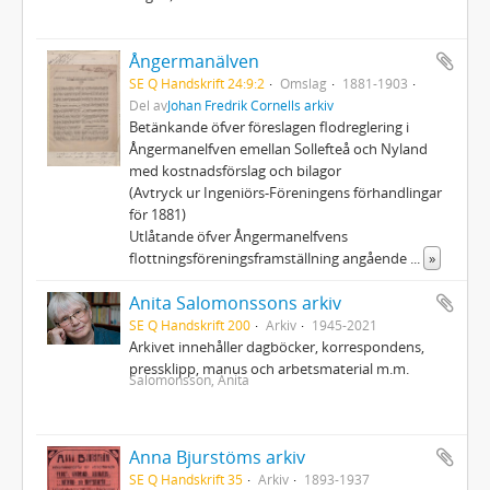
Ångermanälven
SE Q Handskrift 24:9:2
Omslag
1881-1903
Del av
Johan Fredrik Cornells arkiv
Betänkande öfver föreslagen flodreglering i
Ångermanelfven emellan Sollefteå och Nyland
med kostnadsförslag och bilagor
(Avtryck ur Ingeniörs-Föreningens förhandlingar
för 1881)
Utlåtande öfver Ångermanelfvens
flottningsföreningsframställning angående
...
»
Anita Salomonssons arkiv
SE Q Handskrift 200
Arkiv
1945-2021
Arkivet innehåller dagböcker, korrespondens,
pressklipp, manus och arbetsmaterial m.m.
Salomonsson, Anita
Anna Bjurstöms arkiv
SE Q Handskrift 35
Arkiv
1893-1937