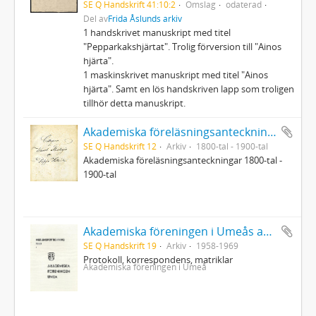
SE Q Handskrift 41:10:2
Omslag
odaterad
Del av
Frida Åslunds arkiv
1 handskrivet manuskript med titel
"Pepparkakshjärtat". Trolig förversion till "Ainos
hjärta".
1 maskinskrivet manuskript med titel "Ainos
hjärta". Samt en lös handskriven lapp som troligen
tillhör detta manuskript.
Akademiska föreläsningsanteckningar
SE Q Handskrift 12
Arkiv
1800-tal - 1900-tal
Akademiska föreläsningsanteckningar 1800-tal -
1900-tal
Akademiska föreningen i Umeås arkiv
SE Q Handskrift 19
Arkiv
1958-1969
Protokoll, korrespondens, matriklar
Akademiska föreningen i Umeå