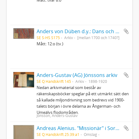
Anders von Düben d.y.: Dans och sångmelodier samt marscher etc., dels i gammal tabulatur, dels i fem-linjesystemets notskrift
SE S-HS S175
Arkiv
[mellan 1700 och 1740?]
Mått: 12:o (tv.)
Anders-Gustav (AG) Jönssons arkiv
SE Q Handskrift 145
Arkiv
1898-1920
Nedan arkivmaterial som består av
räkenskapsböcker speglar på ett utmärkt sätt den
så kallade miljondrivning som bedrevs vid 1900-
talets början i övre delarna av Ångerman- och
Umeälvs flodområden.
Jönsson, Anders-Gustav
Andreas Alenius. "Missionär" i Sorsele. Kyrkoherde i Arvidsjaur (manuskript 1)
SE Q Handskrift 25:39:a1
Omslag