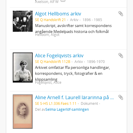
Axelson, Alf W
Algot Hellboms arkiv
SE Q Handskrift 21
Arkiv
1896 - 1985
Manuskript, avskrifter samt korrespondens
angående Medelpads historia och folkmål
Hellbom, Algot
Alice Fogelqvists arkiv
SE Q Handskrift 112B
Arkiv
1896-1970
Arkivet omfattar ffa personliga handlingar,
korrespondens, tryck, fotografier & en
klippsamling
Fogelqvist, Alice
Aline Arnell f. Laurell lärarinna på Mårbacka
SE S-HS L1:336:Faes:1:11
Dokument
Del av
Selma Lagerlöf-samlingen