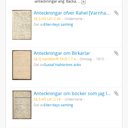
-anteckningar ang. Backa,
...
»
Anteckningar öfver Rahel [Varnhagen] i Biblioteket i Munchen juli 1906.
SE S-HS L41:2:34
Underserie
Del av
Ellen Keys samling
Anteckningar om Birkarlar
SE Q Handskrift 7A:D:1:7:4
Omslag
1915
Del av
Gustaf Hallströms arkiv
Anteckningar om böcker som jag läst (utom de till arbetet hörande) från september 1897.
SE S-HS L41:2:18
Underserie
Del av
Ellen Keys samling