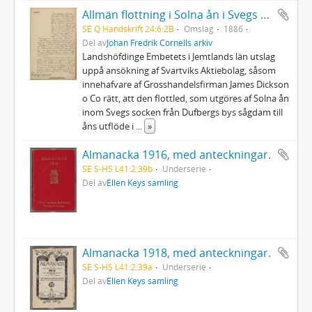
Allmän flottning i Solna ån i Svegs socken
SE Q Handskrift 24:6:2B
Omslag
1886
Del av
Johan Fredrik Cornells arkiv
Landshöfdinge Embetets i Jemtlands län utslag
uppå ansökning af Svartviks Aktiebolag, såsom
innehafvare af Grosshandelsfirman James Dickson
o Co rätt, att den flottled, som utgöres af Solna ån
inom Svegs socken från Dufbergs bys sågdam till
åns utflöde i
...
»
Almanacka 1916, med anteckningar.
SE S-HS L41:2:39b
Underserie
Del av
Ellen Keys samling
Almanacka 1918, med anteckningar.
SE S-HS L41:2:39a
Underserie
Del av
Ellen Keys samling