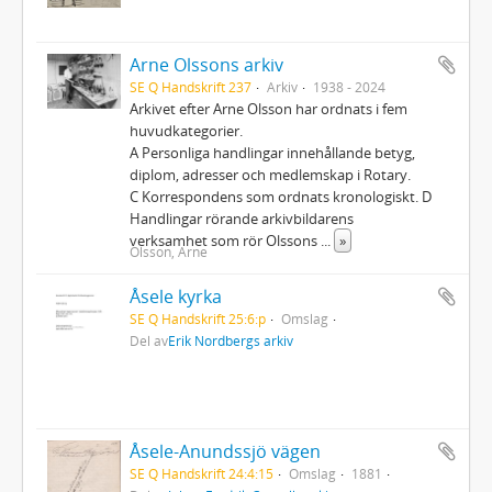
Arne Olssons arkiv
SE Q Handskrift 237
Arkiv
1938 - 2024
Arkivet efter Arne Olsson har ordnats i fem
huvudkategorier.
A Personliga handlingar innehållande betyg,
diplom, adresser och medlemskap i Rotary.
C Korrespondens som ordnats kronologiskt. D
Handlingar rörande arkivbildarens
verksamhet som rör Olssons
...
»
Olsson, Arne
Åsele kyrka
SE Q Handskrift 25:6:p
Omslag
Del av
Erik Nordbergs arkiv
Åsele-Anundssjö vägen
SE Q Handskrift 24:4:15
Omslag
1881