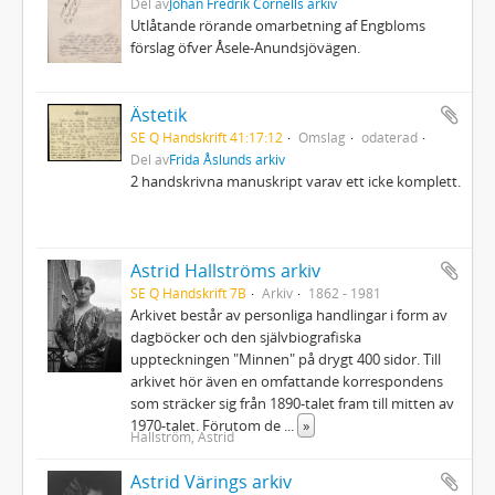
Del av
Johan Fredrik Cornells arkiv
Utlåtande rörande omarbetning af Engbloms
förslag öfver Åsele-Anundsjövägen.
Ästetik
SE Q Handskrift 41:17:12
Omslag
odaterad
Del av
Frida Åslunds arkiv
2 handskrivna manuskript varav ett icke komplett.
Astrid Hallströms arkiv
SE Q Handskrift 7B
Arkiv
1862 - 1981
Arkivet består av personliga handlingar i form av
dagböcker och den självbiografiska
uppteckningen "Minnen" på drygt 400 sidor. Till
arkivet hör även en omfattande korrespondens
som sträcker sig från 1890-talet fram till mitten av
1970-talet. Förutom de
...
»
Hallström, Astrid
Astrid Värings arkiv