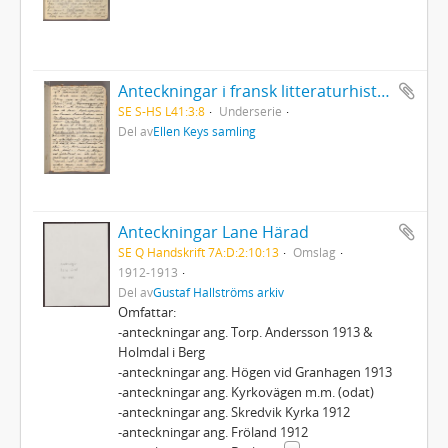
Anteckningar i fransk litteraturhistoria. St. Evremond, Vauvenauge, Joseph Joubert, Stendahl, H. F. Amiel.
SE S-HS L41:3:8
Underserie
Del av
Ellen Keys samling
Anteckningar Lane Härad
SE Q Handskrift 7A:D:2:10:13
Omslag
1912-1913
Del av
Gustaf Hallströms arkiv
Omfattar:
-anteckningar ang. Torp. Andersson 1913 &
Holmdal i Berg
-anteckningar ang. Högen vid Granhagen 1913
-anteckningar ang. Kyrkovägen m.m. (odat)
-anteckningar ang. Skredvik Kyrka 1912
-anteckningar ang. Fröland 1912