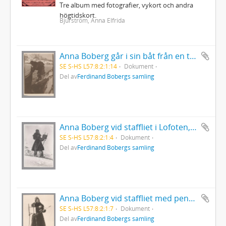
Tre album med fotografier, vykort och andra
högtidskort.
Bjurström, Anna Elfrida
Anna Boberg går i sin båt från en trappa
SE S-HS L57:8:2:1:14
Dokument
Del av
Ferdinand Bobergs samling
Anna Boberg vid staffliet i Lofoten, Norge
SE S-HS L57:8:2:1:4
Dokument
Del av
Ferdinand Bobergs samling
Anna Boberg vid staffliet med pensel och palett redo
SE S-HS L57:8:2:1:7
Dokument
Del av
Ferdinand Bobergs samling