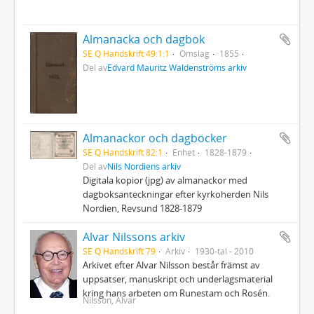
Almanacka och dagbok
SE Q Handskrift 49:1:1
Omslag
1855
Del av
Edvard Mauritz Waldenströms arkiv
Almanackor och dagböcker
SE Q Handskrift 82:1
Enhet
1828-1879
Del av
Nils Nordiens arkiv
Digitala kopior (jpg) av almanackor med
dagboksanteckningar efter kyrkoherden Nils
Nordien, Revsund 1828-1879
Alvar Nilssons arkiv
SE Q Handskrift 79
Arkiv
1930-tal - 2010
Arkivet efter Alvar Nilsson består främst av
uppsatser, manuskript och underlagsmaterial
kring hans arbeten om Runestam och Rosén.
Nilsson, Alvar