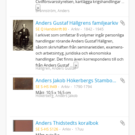
Civilförsvarsstyrelsen, kartlägga krigshandlingar
...
»
Brännström, Anders
Anders Gustaf Hällgrens familjearkiv
SE Q Handskrift 80
Arkiv
1842 - 1945
I arkivet som omfattar 8 volymer ingår personliga
handlingar rörande Anders Gustaf Hällgren,
såsom skrivhäften från seminarietiden, examens-
och arbetsintyg, juridiska och ekonomiska
handlingar. Det finns även korrespondens till och
från Anders Gustaf
...
»
Hällgren, Anders Gustaf
Anders Jakob Hökerbergs Stambok: Album amiçorum qvorum familiariori çonsortio uti, dedit fortuna
SE S-HS Ih49
Arkiv
1790-1794
Mått: 10,5 x 16,5 cm
Hökerberg, Anders Jakob
Anders Thidstedts koralbok
SE S-HS S126
Arkiv
17uu
Mått: tvär 8:o