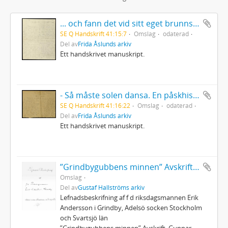
... och fann det vid sitt eget brunnstak!
SE Q Handskrift 41:15:7
Omslag
odaterad
Del av
Frida Åslunds arkiv
Ett handskrivet manuskript.
- Så måste solen dansa. En påskhistoria.
SE Q Handskrift 41:16:22
Omslag
odaterad
Del av
Frida Åslunds arkiv
Ett handskrivet manuskript.
”Grindbygubbens minnen” Avskrift. Gunnar Hallström
Omslag
Del av
Gustaf Hallströms arkiv
Lefnadsbeskrifning af f d riksdagsmannen Erik
Andersson i Grindby, Adelsö socken Stockholm
och Svartsjö län
”Grindbygubbens minnen” Avskrift. Gunnar