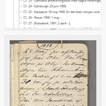
23 - Oanvänd anteckningsbok med några noteringar i första pärmen. Ett blad utrivet och marg.-registr. förstört.
24 - Edinburgh 23 juni 1900.
25 - Kassabok 18 maj 1900. En del blad i början utskurna.
26 - Resan 1900. 1 maj - .
27 - [Kassabok, 1901, 2 april - ].
28 - [Anteckningsbok daterad 16 april 1902]. En del blad utskurna strax efter början.
29 - [Kassa- och anteckningsbok]. Inledning: "Hade med mig på resan 15 juni [1902] till Båstad-Norge... ".
30 - [Diverse anteckningar daterad 18/8 1902- ].
31 - Lästa böcker 1903 (jämte referat, avskrifter, klipp m. m.).
32 - [Reseanteckningar m. m. 1905-06]. De första bladen utskurna.
33 - [Reseanteckningar 1906]. Inledning: "Munchen sommaren 1906... ".
34 - Anteckningar öfver Rahel [Varnhagen] i Biblioteket i Munchen juli 1906.
35 - [Dagboksanteckningar m. m. började april 1908].
36 - [Dagboksanteckningar m. m.]. Inledning: "Ems, juli 1908 - ".
37 - [Dagboksanteckningar m. m.] Inledning: "Vägen från Geneve till Nizza... " [1909].
38 - [Dagboksanteckningar m. m., 1910]. Pärmanteckning: "Här som i de tidigare har jag under dessa resetider mäst skrifvit upp endast de böcker, jag lånat och läst, icke alla mina egna, som jag småningom fått och läst".
39a - Almanacka 1918, med anteckningar.
39b - Almanacka 1916, med anteckningar.
40 - [Resa i Frankrike].