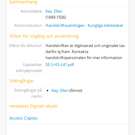
Sammanhang
3 - Anteckningsböcker, större format
Arkivbildare
Key, Ellen
4 - Ellen Keys Folkbildningsarbetet, 1906
(1849-1926)
5 - Utkast till studien öfver C. J. L. Almquist 1897
Arkivinstitution
Handskriftssamlingen - Kungliga biblioteket
6 - Essayer om E. B. Browning och George Eliot
7 - Resebrev från Sverige
Villkor för tillgång och användning
8:1-2 - Anteckningar under min resa 1873, I-II
Villkor för åtkomst
Handskriften är digitiserad och originalet tas
9 - Excerpter och brev om August Strindberg
därför ej fram. Kontakta
10 - Manuskriptet till De franska salongerna m. m.
handskriftspersonalen för mer information
11 - Björnstjerne Björnson
Uppladdat
SE-S-HS-L41.pdf
sökhjälpmedel
12 - "Kärleken och äktenskapet i den nordiska litteraturen"
13 - Poesialbum
Sökingångar
14 - Angående Rainer Maria Rilke
Sökingångar på
Key, Ellen
(Ämne)
15 - Ludwig Börne om Hamlet
namn
16 - "Sundsholm den 13 augusti 1868"
metadata Digitalt objekt
17 - Svenska uppsatser av Ellen Key
18 - Samlingar ur folklivet
Access Copies
19 - Sagor samt verskludder
20 - Diverse uppsatser, dikter, excerpter m. m. av Ellen Key