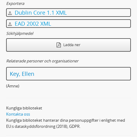
55 - Brev till Ellen Key från svenskar
Exportera
56 - Brev till Ellen Key från belgiska och holländska korrespondenter
Dublin Core 1.1 XML
57 - Brev till Ellen Key från danska korrespondenter
EAD 2002 XML
58 - Brev till Ellen Key från amerikanska och engelska korrespondenter
59 - Brev till Ellen Key från finska korrespondenter
Sökhjälpmedel
60 - Brev till Ellen Key från franska och fransk-schweiziska korrespondenter
Ladda ner
61 - Brev till Ellen Key från italienska korrespondenter
62 - Brev till Ellen Key från norska korrespondenter
Relaterade personer och organisationer
63 - Brev till Ellen Key från tyska korrespondenter
64 - Brev till Ellen Key från övriga utländska korrespondenter
Key, Ellen
65 - Stambok tillhörig Ellen Key och upplagd på Strand år 1920, jämte en samling fotografiska plåtar (ur Ellen Keys dagbok på Strand)
66-67 - Brev till och från Ellen Key
(Ämne)
68 - Biographica
69 - Tidningsurklipp
70 - Brev till och från Emil Key
Kungliga biblioteket
71 - Versbok ("Pappas verser"). Poem av Emil Key jämte avskrifter, nedskrivna av Ada Key-Pettersson.
Kontakta oss
Kungliga biblioteket hanterar dina personuppgifter i enlighet med
72 - Avskrifter (delvis egenhändiga) av Emil Keys tal 1867-1881 i 2:a kammaren. Utkast till Förlikningskommittén i Gladhammar under Emil Keys ordförandeskap.
EU:s dataskyddsförordning (2018), GDPR.
73 - Emil Keys minnesbok ("Fars minnen"). Brev, dikter, anteckningar och tidningsurklipp.
74 - Tidningsartiklar av och om Emil Key samt dödsrunor över Emil Key.