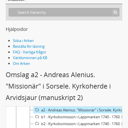
Handskrift 25 - Erik Nordbergs arkiv
Hjälpsidor
Kronologisk huvudserie 1600 - ca 1750
Söka i Arken
Lappskolor
Beställa för läsning
Visitationer och berättelser
FAQ - Vanliga frågor
Kyrko- och skolreglementen
Världsminnen på KB
Missionärer
Om Arken
35 - Manuskript, Missionärer I
Omslag a2 - Andreas Alenius.
36 - Manuskript, Missionärer II
37 - Excerpter
"Missionär" i Sorsele. Kyrkoherde i
38 - Kopior av excerpter
Arvidsjaur (manuskript 2)
39 - Manus/uppsatser & arbetsmaterial
a1 - Andreas Alenius. "Missionär" i Sorsele. Kyrkoherde i Arvidsjaur (manuskript 1)
a2 - Andreas Alenius. "Missionär" i Sorsele. Kyrkoherde i Arvidsjaur (manuskript 2)
b1 - Kyrkokomission i Lappmarken 1740 - 1760. I Biskop Herman Schröders memorial och riks-dagens beslut 1739 (manuskript 1)
b2 - Kyrkokomission i Lappmarken 1740 - 1760. I Biskop Herman Schröders memorial och riks-dagens beslut 1739 (manuskript 2)