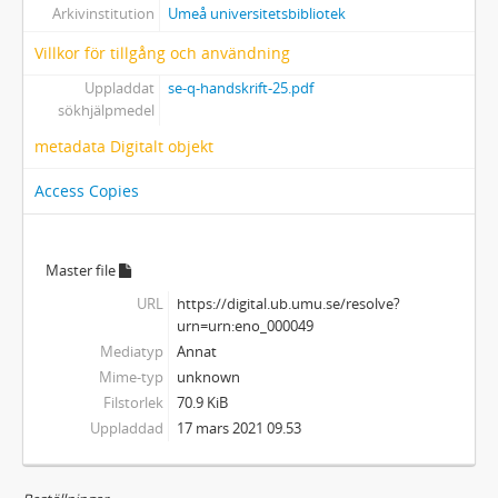
Arkivinstitution
Umeå universitetsbibliotek
Villkor för tillgång och användning
Uppladdat
se-q-handskrift-25.pdf
sökhjälpmedel
metadata Digitalt objekt
Access Copies
Master file
URL
https://digital.ub.umu.se/resolve?
urn=urn:eno_000049
Mediatyp
Annat
Mime-typ
unknown
Filstorlek
70.9 KiB
Uppladdad
17 mars 2021 09.53