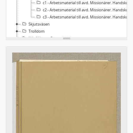
c1 - Arbetsmaterial till avd. Missionärer. Handskrivet (del 1)
c2 - Arbetsmaterial till avd. Missionärer. Handskrivet (del 2)
c3 - Arbetsmaterial till avd. Missionärer. Handskrivet (del 3)
Skjutsväsen
Trolldom
Nils Nilsson Grubb
Arjeplog
Smärre manuskript och excerpter i blandade ämnen
De tio Israel - stammarna
Salzburgska emigranterna
Arbetspärmar
Kronologiskt excerpt- och manuskriptserie
Teologi
Varia