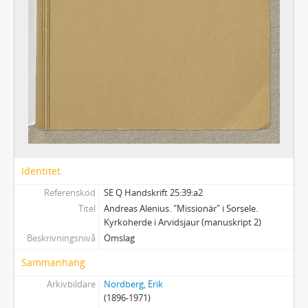
Identitet
Referenskod
SE Q Handskrift 25:39:a2
Titel
Andreas Alenius. "Missionär" i Sorsele.
Kyrkoherde i Arvidsjaur (manuskript 2)
Beskrivningsnivå
Omslag
Sammanhang
Arkivbildare
Nordberg, Erik
(1896-1971)