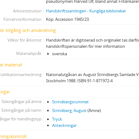
pseudonymen Härved Ulf, bland annat Fritänkaren
Arkivinstitution
Handskriftssamlingen - Kungliga biblioteket
Förvärvsinformation
Köp. Accession 1945/23.
 för tillgång och användning
Villkor för åtkomst
Handskriften är digitiserad och originalet tas därfö
handskriftspersonalen för mer information
Materialspråk
svenska
at material
Publikationsanteckning
Nationalutgåvan av August Strindbergs Samlade Ve
Stockholm 1988. ISBN:91-1-871972-4
ångar
Sökingångar på ämne
Strindbergsrummet
Sökingångar på namn
Strindberg, August
(Ämne)
ångar för handlingstyp
Tryck
Anteckningar
ningskontroll