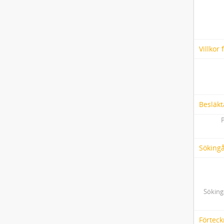
Villkor
Besläkt
Söking
Söking
Förteck