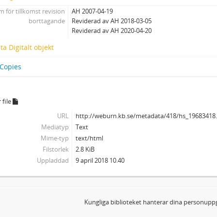
 för tillkomst revision
AH 2007-04-19
borttagande
Reviderad av AH 2018-03-05
Reviderad av AH 2020-04-20
a Digitalt objekt
 Copies
 file
URL
http://weburn.kb.se/metadata/418/hs_19683418
Mediatyp
Text
Mime-typ
text/html
Filstorlek
2.8 KiB
Uppladdad
9 april 2018 10.40
Kungliga biblioteket hanterar dina personuppg