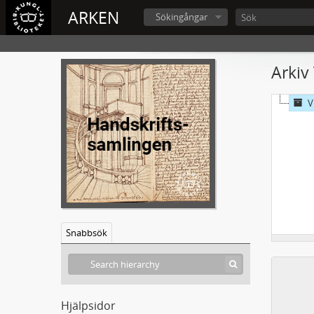
ARKEN
Sökingångar
Arkiv
V
Snabbsök
Hjälpsidor