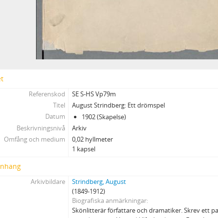
et
Referenskod
SE S-HS Vp79m
Titel
August Strindberg: Ett drömspel
Datum
1902 (Skapelse)
Beskrivningsnivå
Arkiv
Omfång och medium
0,02 hyllmeter
1 kapsel
nhang
Arkivbildare
Strindberg, August
(1849-1912)
Biografiska anmärkningar
Skönlitterär författare och dramatiker. Skrev ett p