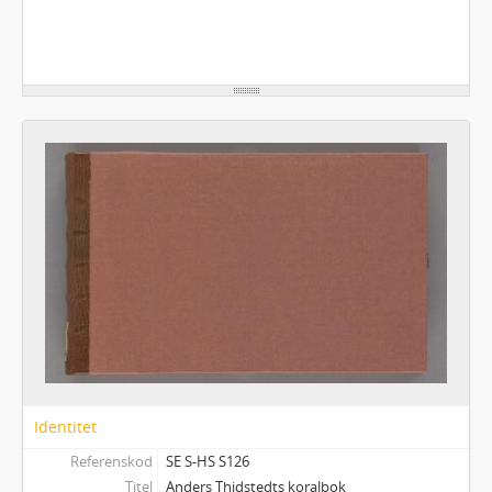
Identitet
Referenskod
SE S-HS S126
Titel
Anders Thidstedts koralbok