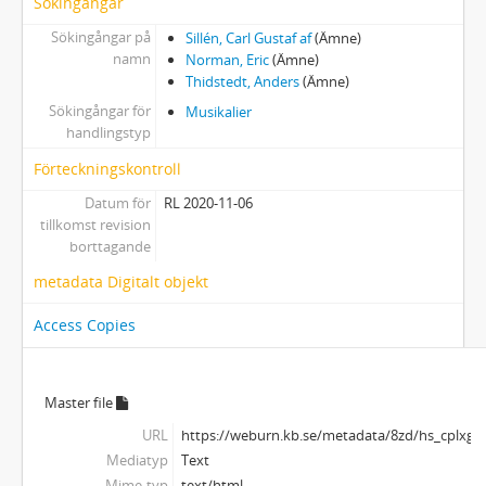
Sökingångar
Sökingångar på
Sillén, Carl Gustaf af
(Ämne)
namn
Norman, Eric
(Ämne)
Thidstedt, Anders
(Ämne)
Sökingångar för
Musikalier
handlingstyp
Förteckningskontroll
Datum för
RL 2020-11-06
tillkomst revision
borttagande
metadata Digitalt objekt
Access Copies
Master file
URL
https://weburn.kb.se/metadata/8zd/hs_cplxg
Mediatyp
Text
Mime-typ
text/html