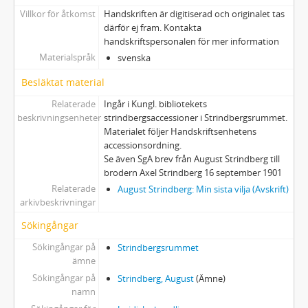
Villkor för åtkomst
Handskriften är digitiserad och originalet tas
därför ej fram. Kontakta
handskriftspersonalen för mer information
Materialspråk
svenska
Besläktat material
Relaterade
Ingår i Kungl. bibliotekets
beskrivningsenheter
strindbergsaccessioner i Strindbergsrummet.
Materialet följer Handskriftsenhetens
accessionsordning.
Se även SgA brev från August Strindberg till
brodern Axel Strindberg 16 september 1901
Relaterade
August Strindberg: Min sista vilja (Avskrift)
arkivbeskrivningar
Sökingångar
Sökingångar på
Strindbergsrummet
ämne
Sökingångar på
Strindberg, August
(Ämne)
namn