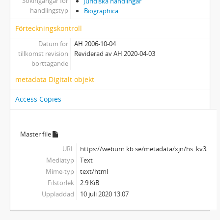
Sökingångar för
Juridiska handlingar
handlingstyp
Biographica
Förteckningskontroll
Datum för
AH 2006-10-04
tillkomst revision
Reviderad av AH 2020-04-03
borttagande
metadata Digitalt objekt
Access Copies
Master file
URL
https://weburn.kb.se/metadata/xjn/hs_kv351j7
Mediatyp
Text
Mime-typ
text/html
Filstorlek
2.9 KiB
Uppladdad
10 juli 2020 13.07