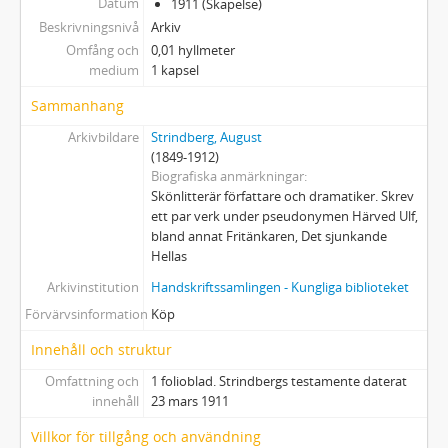
Datum
1911 (Skapelse)
Beskrivningsnivå
Arkiv
Omfång och
0,01 hyllmeter
medium
1 kapsel
Sammanhang
Arkivbildare
Strindberg, August
(1849-1912)
Biografiska anmärkningar
Skönlitterär författare och dramatiker. Skrev
ett par verk under pseudonymen Härved Ulf,
bland annat Fritänkaren, Det sjunkande
Hellas
Arkivinstitution
Handskriftssamlingen - Kungliga biblioteket
Förvärvsinformation
Köp
Innehåll och struktur
Omfattning och
1 folioblad. Strindbergs testamente daterat
innehåll
23 mars 1911
Villkor för tillgång och användning