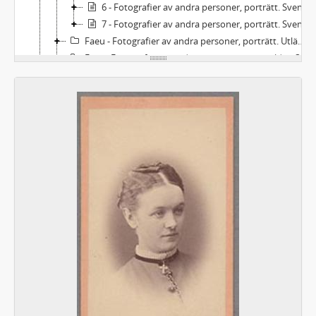
6 - Fotografier av andra personer, porträtt. Svenska
7 - Fotografier av andra personer, porträtt. Svenska
Faeu - Fotografier av andra personer, porträtt. Utländska
Fags - Fotografier av andra personer, gruppbilder. Svenska
Fagu - Fotografier av andra personer, gruppbilder. Utländska
Fos - Orter: Sverige (utom Mårbacka)
Fom - Orter: Sverige - Mårbacka
Fou - Orter: Utlandet
Fbl - Fotografier: Blandat, svenska respektive utländska
Ft - Fotografier från teaterföreställningar. Svenska respektive utländska
Fu - Fotografier från utställningar. Svenska respektive utländska
Alb - Album, svenska respektive utländska
337 - BILDER
338 - NILS AFZELIUS LAGERLÖFMATERIAL
339 - VALBORG OLANDERS LAGERLÖFMATERIAL
340 - SELMA LAGERLÖF-SÄLLSKAPET
341 - SOPHIE ELKANS ANTECKNINGAR