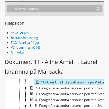
332 - KORREKTUR
333 - TRYCK
334 - PRESSKLIPP
335 - DIVERSE HANDLINGAR
Hjälpsidor
336 - FOTOGRAFIER
Fe - Selma Lagerlöf, porträtt
Söka i Arken
Fg - Selma Lagerlöf, grupporträtt
Beställa för läsning
For - Porträtt av Selma Lagerlöf (m.fl.). Orientresan 1899-1900
FAQ - Vanliga frågor
Fse - Sophie Elkans bilder
Världsminnen på KB
Om Arken
Fs - Fotografier av andra personer, släktingar
Faes - Fotografier av andra personer, porträtt. Svenska
Dokument 11 - Aline Arnell f. Laurell
1 - Fotografier av andra personer, porträtt. Svenska
lärarinna på Mårbacka
6 - Sophie Adlersparre, född Leijonhufvud
9 - Josefa Ahnfelt, föreståndare på Elementarläroverket för flickor i Landskrona
11 - Aline Arnell f. Laurell lärarinna på Mårbacka
2 - Fotografier av andra personer, porträtt. Svenska
3 - Fotografier av andra personer, porträtt. Svenska
4 - Fotografier av andra personer, porträtt. Svenska
5 - Fotografier av andra personer, porträtt. Svenska