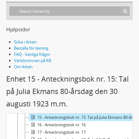
55a - MANUSKRIPT: Anteckningsböcker, nr. 1 - 27
1 - Anteckningsbok nr. 1
2 - Anteckningsbok nr. 2
3 - Anteckningsbok nr. 3
Hjälpsidor
4 - Anteckningsbok nr. 4
Söka i Arken
5 - Anteckningsbok nr. 5
Beställa för läsning
6 - Anteckningsbok nr. 6
FAQ - Vanliga frågor
7 - Anteckningsbok nr. 7
Världsminnen på KB
8 - Anteckningsbok nr. 8
Om Arken
9 - Anteckningsbok nr. 9
Enhet 15 - Anteckningsbok nr. 15: Tal
10 - Anteckningsbok nr. 10
11 - Anteckningsbok nr. 11
på Julia Ekmans 80-årsdag den 30
12 - Anteckningsbok nr. 12
augusti 1923 m.m.
13 - Anteckningsbok nr. 13: Himlatrappan m.m.
14 - Anteckningsbok nr. 14
15 - Anteckningsbok nr. 15: Tal på Julia Ekmans 80-årsdag den 30 augusti 1923 m.m.
16 - Anteckningsbok nr. 16
17 - Anteckningsbok nr. 17