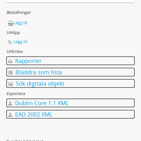
96a - MANUSKRIPT: Farmors predikan
97 - MANUSKRIPT: Filipstadsresan
Beställningar
98 - MANUSKRIPT: Tal på Mårbacka med anledning av överlämnandet av Gustaf Fjaestads målning 18/2 1929
Lägg till
99 - MANUSKRIPT: John Forsell
99a - MANUSKRIPT: John Forsell
Urklipp
100 - MANUSKRIPT: Fredsgudinnan sitter sorgsen…
Lägg till
101 - MANUSKRIPT: Frid på jorden. (För Julrosor.)
Utforska
102 - MANUSKRIPT: Frieriet
Rapporter
103 - MANUSKRIPT: Frithiofs saga
104 - MANUSKRIPT: Frithiofs saga - Textutdrag till operan
Bläddra som lista
105 - MANUSKRIPT: Fru Weinbergs historier [Anekdoter berättade av en fru Weinberg]
Sök digitala objekt
106 - MANUSKRIPT: Selma Lagerlöf om Fryxell
107 - MANUSKRIPT: Eva Fryxell [Tal vid begravningen 8/4 1920]
Exportera
108 - MANUSKRIPT: Frälsningssoldaten
Dublin Core 1.1 XML
109 - MANUSKRIPT: [Gustaf Fröding – Der geheimrat Goethe]
EAD 2002 XML
110 - MANUSKRIPT: Fröken Gabriele von Dardel
111 - MANUSKRIPT: Till Redaktionen av tidningen Fönstret. [Om Ida Bäckmans Frödingbok]
112 - MANUSKRIPT: För några år sedan hände det mig en gång något ganska förargligt
113 - MANUSKRIPT: [Föreningen för kvinnlig rösträtt]