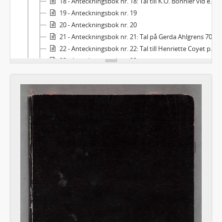
18 - Anteckningsbok nr. 18: Tal till K.O. Bonnier vid en middag m.m.
19 - Anteckningsbok nr. 19
20 - Anteckningsbok nr. 20
21 - Anteckningsbok nr. 21: Tal på Gerda Ahlgrens 70-årsdag den 8 augusti 1932 m.m.
22 - Anteckningsbok nr. 22: Tal till Henriette Coyet på Torup m.m.
23 - Anteckningsbok nr. 23
24 - Anteckningsbok nr. 24
25 - Anteckningsbok nr. 25
26 - Anteckningsbok nr. 26
27 - Anteckningsbok nr. 27
55b - MANUSKRIPT: Annotationsdagböcker
56 - MANUSKRIPT: [Koncept till dödsannons över Eric Dahlgren 28/3 1920]
57 - MANUSKRIPT: [Förord till Dahlman, Axel, Från min ungdomstid, Karlstad 1928]
58 - MANUSKRIPT:De sju dödssynderna
59 - MANUSKRIPT: De tre guldäpplena
59a - MANUSKRIPT: De tre guldäpplena - Dockteaterspel
60 - MANUSKRIPT: Den goda handlingen
61 - MANUSKRIPT: Den heliga bilden i Lucca. Legend
61a - MANUSKRIPT: Den heliga bilden i Lucca. Legend