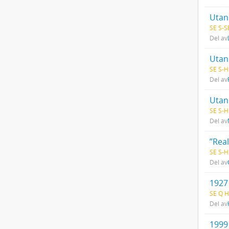
Utan 
SE S-S
Del av
Utan 
SE S-H
Del av
Utan 
SE S-H
Del av
”Real
SE S-H
Del av
1927
SE Q H
Del av
1999