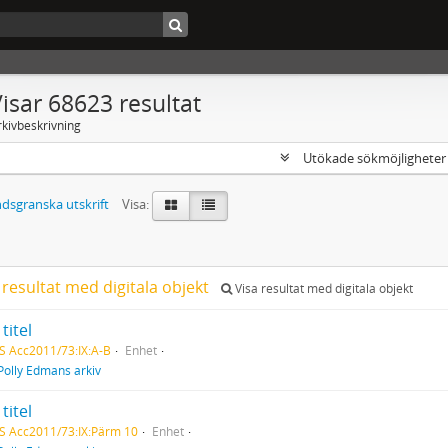
isar 68623 resultat
rkivbeskrivning
Utökade sökmöjlighete
dsgranska utskrift
Visa:
 resultat med digitala objekt
Visa resultat med digitala objekt
titel
S Acc2011/73:IX:A-B
Enhet
Polly Edmans arkiv
titel
S Acc2011/73:IX:Pärm 10
Enhet