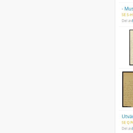
- Mus
SE S-H
Del av
Utvä
SE Q P
Del av