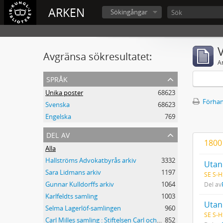
ARKEN
Sökingångar
V
Avgränsa sökresultatet:
A
språk
Unika poster
68623
Förhan
Svenska
68623
Engelska
769
del av
1800
Alla
Hallströms Advokatbyrås arkiv
3332
Utan 
Sara Lidmans arkiv
1197
SE S-H
Gunnar Kulldorffs arkiv
1064
Del av
Karlfeldts samling
1003
Utan 
Selma Lagerlöf-samlingen
960
SE S-H
Carl Milles samling : Stiftelsen Carl och Olga Milles Lidingöhem
852