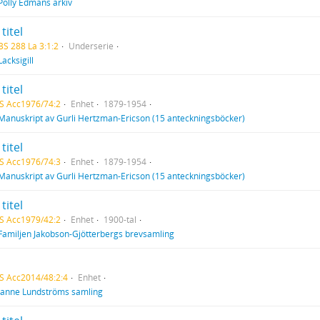
Polly Edmans arkiv
titel
BS 288 La 3:1:2
Underserie
Lacksigill
titel
S Acc1976/74:2
Enhet
1879-1954
Manuskript av Gurli Hertzman-Ericson (15 anteckningsböcker)
titel
S Acc1976/74:3
Enhet
1879-1954
Manuskript av Gurli Hertzman-Ericson (15 anteckningsböcker)
titel
S Acc1979/42:2
Enhet
1900-tal
Familjen Jakobson-Gjötterbergs brevsamling
S Acc2014/48:2:4
Enhet
Janne Lundströms samling