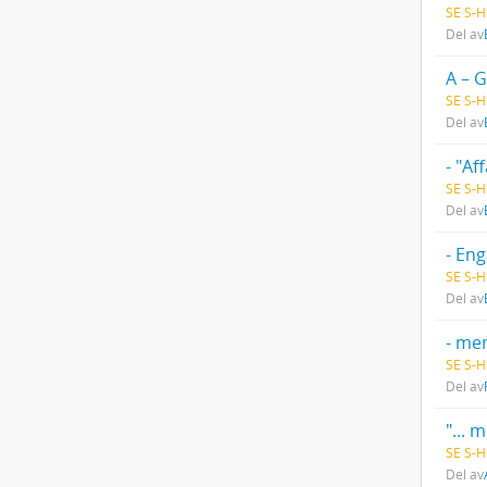
SE S-H
Del av
A – G
SE S-H
Del av
- "A
SE S-H
Del av
- En
SE S-H
Del av
- men
SE S-H
Del av
SE S-
Del av