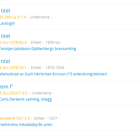
titel
BS 288 La 3:1:4
Underserie
Lacksigill
titel
S Acc1979/42:3
Enhet
1900-tal
Familjen Jakobson-Gjötterbergs brevsamling
titel
S Acc1976/74:1
Enhet
1879-1954
Manuskript av Gurli Hertzman-Ericson (15 anteckningsböcker)
ism I”
S Acc2023/7:3:2
Underserie
Carlo Derkerts samling, tillägg
andskrift 59:F:5:9
Enhet
1927
Hallströms Advokatbyrås arkiv