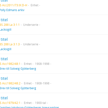
titel
S Acc2011/73:IX:D-H
Enhet
Polly Edmans arkiv
titel
BS 288 La 3:1:1
Underserie
Lacksigill
titel
BS 288 La 3:1:3
Underserie
Lacksigill
titel
S Acc1982/48:1
Enhet
1908-1998
Brev till Solveig Gjötterberg
titel
S Acc1982/48:2
Enhet
1908-1998
Brev till Solveig Gjötterberg
titel
S Acc1979/42:1
Enhet
1900-tal
Familjen Jakobson-Gjötterbergs brevsamling