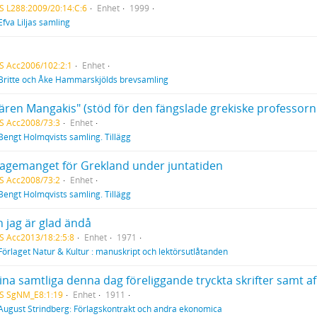
S L288:2009/20:14:C:6
Enhet
1999
Efva Liljas samling
S Acc2006/102:2:1
Enhet
Britte och Åke Hammarskjölds brevsamling
ffären Mangakis" (stöd för den fängslade grekiske professor
S Acc2008/73:3
Enhet
Bengt Holmqvists samling. Tillägg
gagemanget för Grekland under juntatiden
S Acc2008/73:2
Enhet
Bengt Holmqvists samling. Tillägg
 jag är glad ändå
S Acc2013/18:2:5:8
Enhet
1971
Förlaget Natur & Kultur : manuskript och lektörsutlåtanden
HS SgNM_E8:1:19
Enhet
1911
August Strindberg: Förlagskontrakt och andra ekonomica