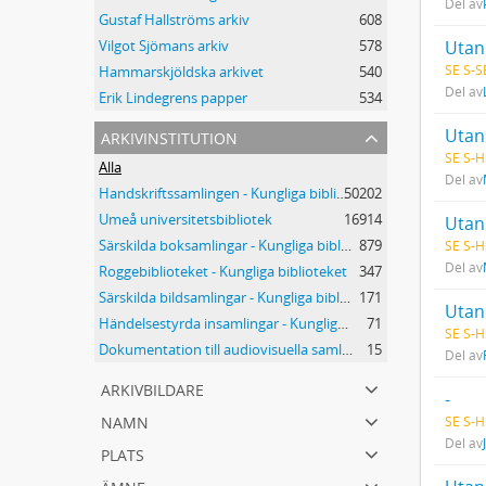
Del av
Gustaf Hallströms arkiv
608
Utan 
Vilgot Sjömans arkiv
578
SE S-S
Hammarskjöldska arkivet
540
Del av
Erik Lindegrens papper
534
arkivinstitution
Utan 
SE S-H
Alla
Del av
Handskriftssamlingen - Kungliga biblioteket
50202
Umeå universitetsbibliotek
16914
Utan 
Särskilda boksamlingar - Kungliga biblioteket
879
SE S-H
Del av
Roggebiblioteket - Kungliga biblioteket
347
Särskilda bildsamlingar - Kungliga biblioteket
171
Utan 
Händelsestyrda insamlingar - Kungliga biblioteket
71
SE S-H
Dokumentation till audiovisuella samlingar - Kungliga biblioteket
15
Del av
arkivbildare
-
namn
SE S-H
Del av
plats
ämne