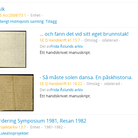
ik
S Acc2008/73:1
Enhet
Bengt Holmqvists samling. Tillägg
... och fann det vid sitt eget brunnstak!
SE Q Handskrift 41:15:7
Omslag
odaterad
Del av
Frida Åslunds arkiv
Ett handskrivet manuskript.
- Så måste solen dansa. En påskhistoria.
SE Q Handskrift 41:16:22
Omslag
odaterad
Del av
Frida Åslunds arkiv
Ett handskrivet manuskript.
rdering Symposium 1981, Resan 1982
rojektarkiv 13:7
Enhet
1981-1982
Luleälvsprojektet