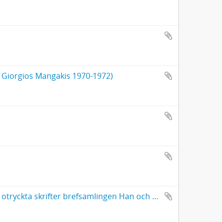
n Giorgios Mangakis 1970-1972)
"... mina samtliga denna dag föreliggande tryckta skrifter samt af otryckta skrifter brefsamlingen Han och Hon."