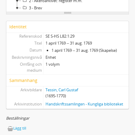
2 - Åkeröarkivet: register m.m.
3 - Brev
Identitet
Referenskod
SE S-HS L82:1:29
Titel
1 april 1769 -- 31 aug. 1769
Datum
1 april 1769 -- 31 aug. 1769 (Skapelse)
Beskrivningsnivå
Enhet
Omfång och
1 volym
medium
Sammanhang
Arkivbildare
Tessin, Carl Gustaf
(1695-1770)
Arkivinstitution
Handskriftssamlingen - Kungliga biblioteket
Beställningar
Lägg till