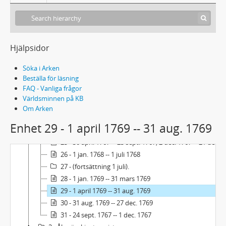
14 - 23 aug. 1761 -- 31 dec. 1761
15 - 1 jan. 1762 -- 22 maj 1762
16 - 23 maj 1762 -- 31 dec. 1762
17 - 1 jan. 1763 -- 31 dec. 1763
Hjälpsidor
18 - 1 jan. 1764 -- 6 aug. 1764
Söka i Arken
19 - 7 aug. 1764 -- 31 dec. 1764
Beställa för läsning
20 - 1 jan. 1765 -- 31 juli 1765
FAQ - Vanliga frågor
21 - 1 aug. 1765 -- 31 dec. 1765
Världsminnen på KB
22 - 1 jan. 1766 -- 18 juli 1766
Om Arken
23 - 21 juli 1766 -- 31 dec. 1766
Enhet 29 - 1 april 1769 -- 31 aug. 1769
24 - 1 jan. 1767 -- 29 april 1767
25 - 30 april 1767 -- 23 sept. 1767; 2 dec. 1767 -- 21 dec. 1767
26 - 1 jan. 1768 -- 1 juli 1768
27 - (fortsättning 1 juli).
28 - 1 jan. 1769 -- 31 mars 1769
29 - 1 april 1769 -- 31 aug. 1769
30 - 31 aug. 1769 -- 27 dec. 1769
31 - 24 sept. 1767 -- 1 dec. 1767