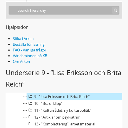
Acc2023/7 - Carlo Derkerts samling, tillägg
1 - Brev
Hjälpsidor
2 - Biographica
3 - Manuskript
Söka i Arken
1 - ”Romantiken I 1790-1820”
Beställa för läsning
2 - ”Realism I”
FAQ - Vanliga frågor
3 - ”80-talet I-III”
Världsminnen på KB
Om Arken
4 - ”Kvinnor på K.A – äldre generationen”
5 - ”Män på K.A”
Underserie 9 - ”Lisa Eriksson och Brita
6 - ”Unga skulptörer”
Reich”
7 - ”Perspektiv”
8 - ”Mål” 1984-1989
9 - ”Lisa Eriksson och Brita Reich”
10 - ”Bra urklipp”
11 - ”Kulturrådet: ny kulturpolitik”
12 - ”Artiklar om psykiatrin”
13 - ”Komplettering”, arbetsmaterial