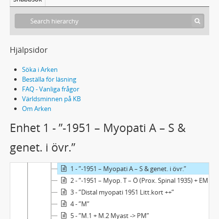
Handskrift 60 - Lisa Welanders arkiv
A - Personliga handlingar
Hjälpsidor
B - Manuskript och egna verk
C - Korrespondens
Söka i Arken
D - Handlingar rörande arkivbildarens verksamhet
Beställa för läsning
E - Samlingar
FAQ - Vanliga frågor
1 - Fotografier och diabilder
Världsminnen på KB
Om Arken
2 - Särtryck och artiklar författade av annan än arkivbildaren
3 - Böcker
Enhet 1 - ”-1951 – Myopati A – S &
4 - Tidningsurklipp
genet. i övr.”
5 - Kartor
6 - Litteraturkort
1 - ”-1951 – Myopati A – S & genet. i övr.”
2 - ”-1951 – Myop. T – Ö (Prox. Spinal 1935) + EMG m.m. 1947”
3 - ”Distal myopati 1951 Litt.kort ++”
4 - ”M”
5 - ”M.1 + M.2 Myast -> PM”