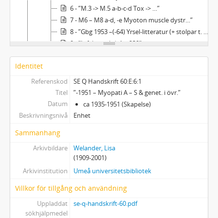
6 - ”M.3 -> M.5 a-b-c-d Tox -> …”
7 - M6 – M8 a-d, -e Myoton muscle dystr…”
8 - ”Gbg 1953 –(-64) Yrsel-litteratur (+ stolpar t. … 55?)”
9 - ”Infekt. sjukd. 1 – 239”
10 - ”I – VI A – F”
Identitet
11 - ”VII – XVII ++”
12 - ”Leakort”
Referenskod
SE Q Handskrift 60:E:6:1
13 - ”1) Kompletter? 2) Diverse??”
Titel
”-1951 – Myopati A – S & genet. i övr.”
14 - ”forts här = 380,70 = p.23/1982-10 + 84”
Datum
ca 1935-1951 (Skapelse)
F - Övrigt
Beskrivningsnivå
Enhet
Sammanhang
Arkivbildare
Welander, Lisa
(1909-2001)
Arkivinstitution
Umeå universitetsbibliotek
Villkor för tillgång och användning
Uppladdat
se-q-handskrift-60.pdf
sökhjälpmedel