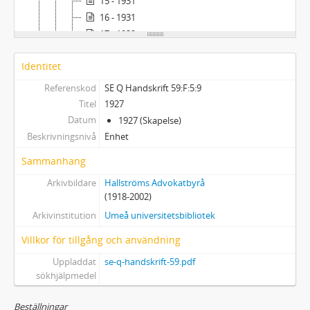
15 - 1931
16 - 1931
17 - 1932
18 - 1932
Identitet
19 - 1935
20 - 1935
Referenskod
SE Q Handskrift 59:F:5:9
21 - 1937
Titel
1927
22 - 1937
Datum
1927 (Skapelse)
23 - 1937
Beskrivningsnivå
Enhet
24 - 1937
Sammanhang
25 - 1937
Arkivbildare
Hallströms Advokatbyrå
26 - 1937
(1918-2002)
27 - 1938-1939
Arkivinstitution
Umeå universitetsbibliotek
28 - 1942
29 - 1942
Villkor för tillgång och användning
30 - 1942
Uppladdat
se-q-handskrift-59.pdf
31 - 1942
sökhjälpmedel
32 - 1944-1946
33 - 1946
Beställningar