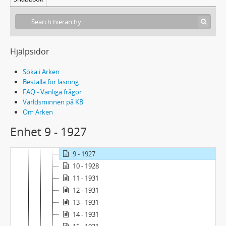
2 - Akter (A-serien) 1932-1949
3 - Akter (B-serien) 1949-1974
4 - Akter (C-serien) 1974-1984
5 - Akter (övriga) 1912-1976
Hjälpsidor
1 - 1912-1916
2 - 1918
Söka i Arken
3 - 1919
Beställa för läsning
FAQ - Vanliga frågor
4 - 1919
Världsminnen på KB
5 - 1919
Om Arken
6 - 1920-1921
Enhet 9 - 1927
7 - 1921
8 - 1923-1926
9 - 1927
10 - 1928
11 - 1931
12 - 1931
13 - 1931
14 - 1931