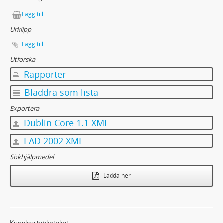
34 - 1946
Lägg till
35 - 1946
36 - 1946
Urklipp
37 - 1946
Lägg till
38 - 1946
Utforska
39 - 1946
Rapporter
40 - 1946
41 - 1949
Bläddra som lista
42 - 1949
Exportera
43 - 1950
Dublin Core 1.1 XML
44 - 1950
45 - 1951-1953
EAD 2002 XML
46 - 1952
Sökhjälpmedel
47 - 1952
48 - 1952
Ladda ner
49 - 1952
50 - 1954
51 - 1954
52 - 1954
Kungliga biblioteket