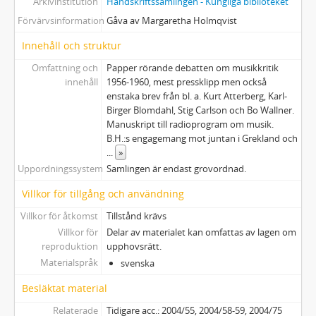
Arkivinstitution
Handskriftssamlingen - Kungliga biblioteket
Förvärvsinformation
Gåva av Margaretha Holmqvist
Innehåll och struktur
Omfattning och
Papper rörande debatten om musikkritik
innehåll
1956-1960, mest pressklipp men också
enstaka brev från bl. a. Kurt Atterberg, Karl-
Birger Blomdahl, Stig Carlson och Bo Wallner.
Manuskript till radioprogram om musik.
B.H.:s engagemang mot juntan i Grekland och
...
»
Uppordningssystem
Samlingen är endast grovordnad.
Villkor för tillgång och användning
Villkor för åtkomst
Tillstånd krävs
Villkor för
Delar av materialet kan omfattas av lagen om
reproduktion
upphovsrätt.
Materialspråk
svenska
Besläktat material
Relaterade
Tidigare acc.: 2004/55, 2004/58-59, 2004/75