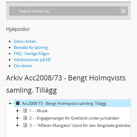
Hjälpsidor
Söka i Arken
Beställa för läsning
FAQ - Vanliga frågor
Världsminnen på KB
Om Arken
Arkiv Acc2008/73 - Bengt Holmqvists
samling. Tillägg
Acc2008/73 - Bengt Holmqvists samling. Tillägg
1 - - Musik
2 - - Engagemanget för Grekland under juntatiden
3 - - "Affären Mangakis" (stöd för den fängslade grekiske professorn Giorgios Mangakis 1970-1972)