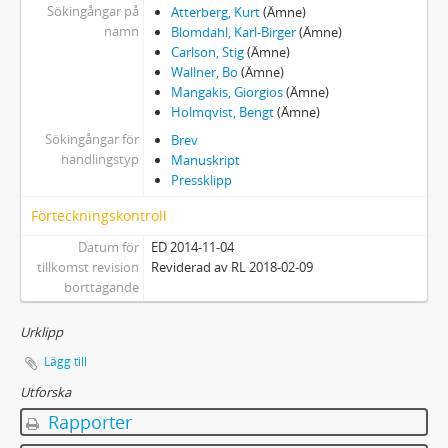
Sökingångar på
Atterberg, Kurt
(Ämne)
namn
Blomdahl, Karl-Birger
(Ämne)
Carlson, Stig
(Ämne)
Wallner, Bo
(Ämne)
Mangakis, Giorgios
(Ämne)
Holmqvist, Bengt
(Ämne)
Sökingångar för
Brev
handlingstyp
Manuskript
Pressklipp
Förteckningskontroll
Datum för
ED 2014-11-04
tillkomst revision
Reviderad av RL 2018-02-09
borttagande
Urklipp
Lägg till
Utforska
Rapporter