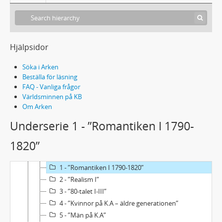
Hjälpsidor
Söka i Arken
Beställa för läsning
FAQ - Vanliga frågor
Världsminnen på KB
Om Arken
Acc2023/7 - Carlo Derkerts samling, tillägg
Underserie 1 - ”Romantiken I 1790-
1 - Brev
1820”
2 - Biographica
3 - Manuskript
1 - ”Romantiken I 1790-1820”
2 - ”Realism I”
3 - ”80-talet I-III”
4 - ”Kvinnor på K.A – äldre generationen”
5 - ”Män på K.A”