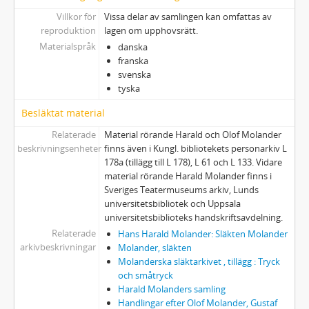
26a:40 - Grandinson, Emil: Särtryck ur Ord och Bild: Harald Molander. 190
Villkor för
Vissa delar av samlingen kan omfattas av
26a:41 - Grevenius, Herbert: SVENSK TEATER
reproduktion
lagen om upphovsrätt.
26a:42 - KRING EN GAMMAL TEATERMÅLARE, [Ernst Brauckmann]
Materialspråk
danska
franska
26a:43 - Hedemann - Gade, Hakon: MODERN TEATERKONST. Anteckningar till den svenska teaterkonstutställningen i Lund 1936.
svenska
26a:44 - Särtryck ur VÄNKRITIK. 22 samtal om dikt tillägnade Olle Holmberg. [Karl Ragnar Gierow. Åke Janzon. INTERVJU]
tyska
26a:45 - Några minnen och erinringar från RIKSDAGSMÄNNENS RESA genom norra Sverige år 1921 af C. J. Jonsson
26a:46 - Mogensen, Harald: TREDIE SCENE
Besläktat material
26a:47 - Molander, Olof: VARIA. De Quincey och Ett Drömspel
Relaterade
Material rörande Harald och Olof Molander
26a:48 - MEDDELELSER fra Den Danske Frimurerorden. Nr 49. Aug. 1962
beskrivningsenheter
finns även i Kungl. bibliotekets personarkiv L
26a:49 - Müllertz, Mogens: Sokrates. REJSEBREV FRA ATHEN.
178a (tillägg till L 178), L 61 och L 133. Vidare
material rörande Harald Molander finns i
26a:50 - ROBERT BURNS. 200 aar
Sveriges Teatermuseums arkiv, Lunds
26a:51 - DE FIRE SHAKESPEARE FOLIOER
universitetsbibliotek och Uppsala
26a:52 - Neiiendam, Robert: NOGLE FORBINDELSER MELLEM SVENSK OG DANSK TEATER. 1936
universitetsbiblioteks handskriftsavdelning.
26a:53 - Neergaard, Ebbe: TEATRET OG DE MODERNE KUNSTRETNINGER. 1954
Relaterade
Hans Harald Molander: Släkten Molander
26a:54 - Nordström, Ludvig: DIKTENS FÖRNYELSE. 1920
arkivbeskrivningar
Molander, släkten
26a:55 - Ollén, Gunnar: VANDRING I VAKEN DRÖM. Kring Strindbergs Ett Drömspel
Molanderska släktarkivet , tillägg : Tryck
och småtryck
26a:56 - ORD och BILD. 1946
Harald Molanders samling
26a:57 - Rieber -Mohn, H.: TEATRET - ET ALMENMENNESKELIG ANLIGGENDE?
Handlingar efter Olof Molander, Gustaf