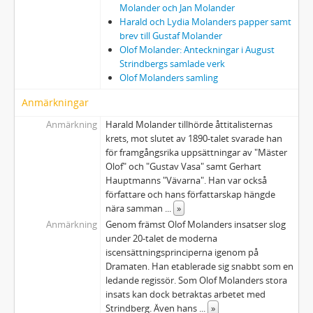
26a:58 - Schindler, Peter: TRE KVAD FRA DET NYE TESTAMENTE. Julehilsen 1950. Privattryck.
Molander och Jan Molander
26a:59 - Stiernstedt, Marika. TILL 70-ÅRSDAGEN. [Om Sven Lidman]
Harald och Lydia Molanders papper samt
26a:60 - Sjöblom, Axel: TORE STRINDBERG
brev till Gustaf Molander
Olof Molander: Anteckningar i August
26a:61 - SWEDISH THEATRE SUEDOIS. 1963
Strindbergs samlade verk
26a:62 - DEN SVENSKA SCENISKA KONSTENS FRÄMJANDE. Redogörelse över frågans behandling vid 1927 års riksdag.
Olof Molanders samling
26a:63 - Sletbak, Nils: OMKRING DEN SVENSKE OKKUPASJONEN I OPPDAL I 1718. Armfeldt-toget og Oppdal
Anmärkningar
26a:64 - THEATRE IN SWEDEN. LE THÉATRE EN SUÈDE: World Theatre. Vol. IV.2
26a:65 - Torsslow, Stig: TEATERN SOM OFFENTLIGT NÖJE
Anmärkning
Harald Molander tillhörde åttitalisternas
27 - Pressklipp
krets, mot slutet av 1890-talet svarade han
27a - DEKOR, Tavla: Tre konungars tillbedjan. Per Falk
för framgångsrika uppsättningar av "Mäster
Olof" och "Gustav Vasa" samt Gerhart
27b - AFFISCH: Det Norske Teatret - Spöksonaten. (Olof Molander var gästregissör på DNT i Oslo 1953. Spöksonaten framfördes på nynorsk enligt Gunnar Ollén.)
Hauptmanns "Vävarna". Han var också
27c - Nothäften: 1. FÖRKLÄDD GUD. Hjalmar Gullberg, Lars-Erik Larsson, 1941 / 2. FÖRKLÄDD GUD, DISGUISED GOD / 3. MEDEA. Hjalmar Gullberg, Hilding Rosenberg
författare och hans författarskap hängde
28 - Fotografier
nära samman
...
»
29 - Olof Molanders släktforskning fortsatt av Hans Harald Molander
Anmärkning
Genom främst Olof Molanders insatser slog
Korrespondens Hans Harald Molander
under 20-talet de moderna
iscensättningsprinciperna igenom på
33 - Diverse rörande Olof Molanders dödsbo
Dramaten. Han etablerade sig snabbt som en
Korrespondens Lydia Molander, född Wessler (1851-1928)
ledande regissör. Som Olof Molanders stora
36 - Johan Molander (1824-1883), överläkare
insats kan dock betraktas arbetet med
37 - Augusta Molander, född Dybeck (1833-1898)
Strindberg. Även hans
...
»