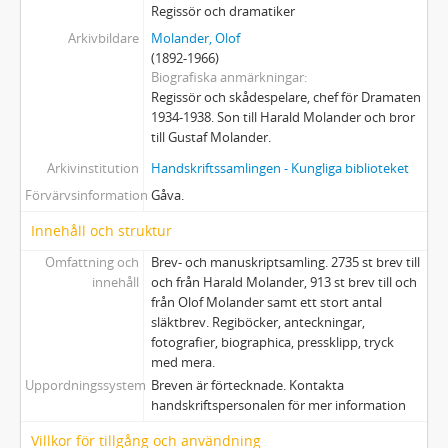
19 - Biographica
Regissör och dramatiker
Diverse
Arkivbildare
Molander, Olof
20a - "Regissörens rätt till konstnärlig upphhovsrätt" (1940). Dossier: Korrespondens mellan Olof Molander och Svenska Teaterförbundet angående tvist mellan regissören Karl Kinch och direktör Oskar Winge. PM för utlåtande angående regi.
(1892-1966)
Biografiska anmärkningar
21 - Almanackor, dagböcker och dylikt
Regissör och skådespelare, chef för Dramaten
22 - Anteckningar och excerperingar
1934-1938. Son till Harald Molander och bror
23 - Manus: Olof Molanders och andra personers
till Gustaf Molander.
24 - Olof Molanders pjäsexemplar (duplicat). Regiböcker, scenbearbetningar, belysnings- och läsexemplar (även i bokform).
Arkivinstitution
Handskriftssamlingen - Kungliga biblioteket
25 - Tryck (Böcker, tidskrifter o. dyl.)
Förvärvsinformation
Gåva.
26 - Småtryck (Teaterprogram o. dyl.)
26a - Särtryck med dedikationer med mera
Innehåll och struktur
26a:31 - Berg, Ruben G:son: CRUSENSTOLPES TEGNERKRITIK. 1937
Omfattning och
Brev- och manuskriptsamling. 2735 st brev till
26a:32 - Borberg, Svend: DET NORDISKE TEATER.
innehåll
och från Harald Molander, 913 st brev till och
26a:33 - DON JUAN OG DON QUIXOTE
från Olof Molander samt ett stort antal
26a:34 - SÆRTRYCK 1940-41: 1. Han der faar lussingerne / 2. Kan man spare hovedet? / 3. Öieblickets kunst og dens mindesmærker
släktbrev. Regiböcker, anteckningar,
fotografier, biographica, pressklipp, tryck
26a:35 - TEATER OG FILM
med mera.
26a:36 - Cronholm, Börje och Molander, Lars: Acta psychiatrica et neurologica scandinavica
Uppordningssystem
Breven är förtecknade. Kontakta
26a:37 - FESTEN PAA BERTELSAFTEN 18. november 1959.
handskriftspersonalen för mer information
26a:38 - Fisker, Kay: Brøndbyparken i Brøndbyøster...
Villkor för tillgång och användning
26a:39 - Stolpe, Sven: JEREMIAS GOTTHELF. En presentation av Sven Stolpe