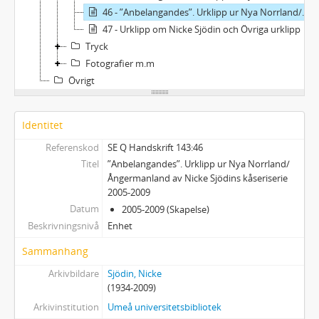
46 - ”Anbelangandes”. Urklipp ur Nya Norrland/Ångermanland av Nicke Sjödins kåseriserie 2005-2009
47 - Urklipp om Nicke Sjödin och Övriga urklipp
Tryck
Fotografier m.m
Övrigt
Identitet
Referenskod
SE Q Handskrift 143:46
Titel
”Anbelangandes”. Urklipp ur Nya Norrland/
Ångermanland av Nicke Sjödins kåseriserie
2005-2009
Datum
2005-2009 (Skapelse)
Beskrivningsnivå
Enhet
Sammanhang
Arkivbildare
Sjödin, Nicke
(1934-2009)
Arkivinstitution
Umeå universitetsbibliotek