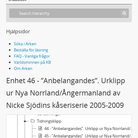
Hjälpsidor
Söka i Arken
Beställa för läsning
Handskrift 143 - Nils-Eric "Nicke" Sjödins arkiv
FAQ - Vanliga frågor
Personliga handlingar
Världsminnen på KB
Om Arken
Manuskript och egna verk
Korrespondens
Enhet 46 - ”Anbelangandes”. Urklipp
Ämnesordnade handlingar
ur Nya Norrland/Ångermanland av
Samlingar
VHS-filmer
Nicke Sjödins kåseriserie 2005-2009
Kassettinspelningar
CD-samlingar
Tidningsklipp
44 - ”Anbelangandes”. Urklipp ur Nya Norrland/Ångermanland av Nicke Sjödins kåseriserie 1991-1996
45 - ”Anbelangandes”. Urklipp ur Nya Norrland/Ångermanland av Nicke Sjödins kåseriserie 1996-2005