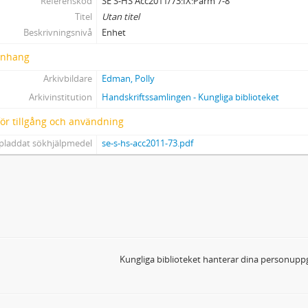
Referenskod
SE S-HS Acc2011/73:IX:Pärm 7-8
Titel
Utan titel
Beskrivningsnivå
Enhet
nhang
Arkivbildare
Edman, Polly
Arkivinstitution
Handskriftssamlingen - Kungliga biblioteket
 för tillgång och användning
pladdat sökhjälpmedel
se-s-hs-acc2011-73.pdf
Kungliga biblioteket hanterar dina personuppg