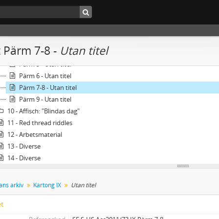
Pärm 10 - Utan titel
D-H - Utan titel
Pärm 1-2 - Utan titel
Pärm 3 - Utan titel
 Pärm 7-8 -
Utan titel
Pärm 3-4 - Utan titel
Pärm 5 - Utan titel
Pärm 6 - Utan titel
Pärm 7-8 - Utan titel
Pärm 9 - Utan titel
10 - Affisch: "Blindas dag"
11 - Red thread riddles
12 - Arbetsmaterial
13 - Diverse
14 - Diverse
ans arkiv
Kartong IX
Utan titel
et