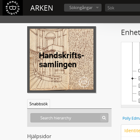
ARKEN
Sökingångar
Enhet
Snabbsök
Polly Edm
Identit
Hjälpsidor