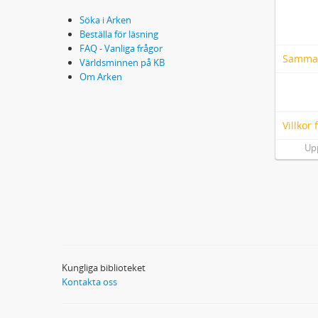
Söka i Arken
Beställa för läsning
FAQ - Vanliga frågor
Samma
Världsminnen på KB
Om Arken
Villkor
Up
Kungliga biblioteket
Kontakta oss