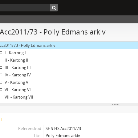
 Acc2011/73 - Polly Edmans arkiv
cc2011/73 - Polly Edmans arkiv
I - Kartong I
II - Kartong II
III - Kartong III
IV - Kartong IV
V - Kartong V
VI - Kartong VI
VII - Kartong VII
VIII - Kartong VIII
IX - Kartong IX
et
10 - Affisch: "Blindas dag"
11 - Red thread riddles
Referenskod
SE S-HS Acc2011/73
12 - Arbetsmaterial
Titel
Polly Edmans arkiv