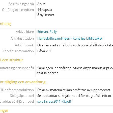
13 - Diverse
Beskrivningsnivå
Arkiv
14 - Diverse
Omfång och medium
14 kapslar
8 hyllmeter
nhang
Arkivbildare
Edman, Polly
Arkivinstitution
Handskriftssamlingen - Kungliga biblioteket
Arkivhistorik
Överlämnad av Talboks- och punktskriftsbibliotek
Förvärvsinformation
Gåva 2011
l och struktur
mfattning och innehåll
Samlingen innehåller huvudsakligen manuskript och
taktila böcker
 för tillgång och användning
illkor för reproduktion
Delar av materialet kan omfattas av upphovsrätt
Sökhjälpsmedel
Se uppladdat sökhjälpmedel för biografisk info och
pladdat sökhjälpmedel
se-s-hs-acc2011-73.pdf
ångar