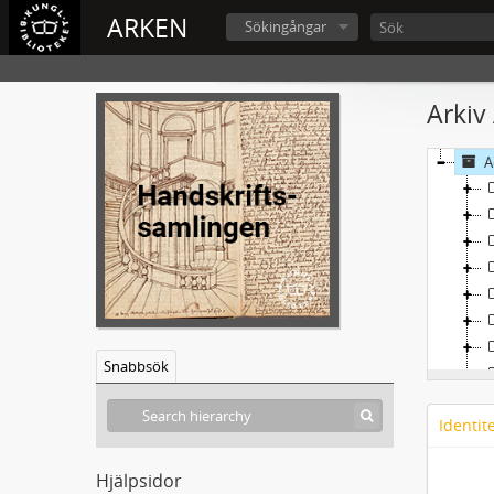
ARKEN
Sökingångar
Arkiv
A
Snabbsök
Identit
Hjälpsidor