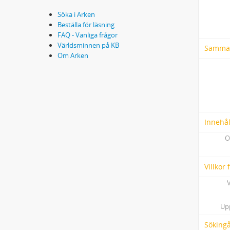
Söka i Arken
Beställa för läsning
FAQ - Vanliga frågor
Världsminnen på KB
Samma
Om Arken
Innehål
O
Villkor
V
Up
Söking