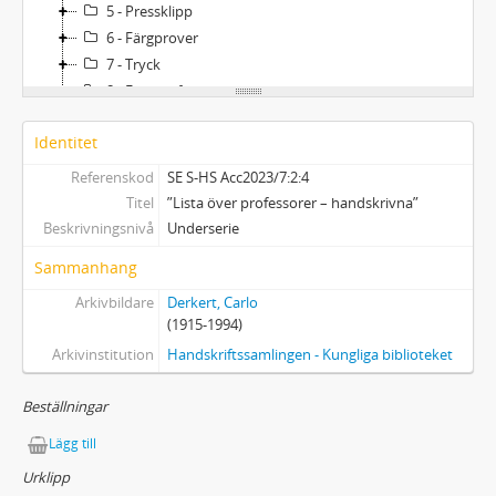
5 - Pressklipp
6 - Färgprover
7 - Tryck
8 - Fotografier
9 - Övrigt
Identitet
Referenskod
SE S-HS Acc2023/7:2:4
Titel
”Lista över professorer – handskrivna”
Beskrivningsnivå
Underserie
Sammanhang
Arkivbildare
Derkert, Carlo
(1915-1994)
Arkivinstitution
Handskriftssamlingen - Kungliga biblioteket
Beställningar
Lägg till
Urklipp