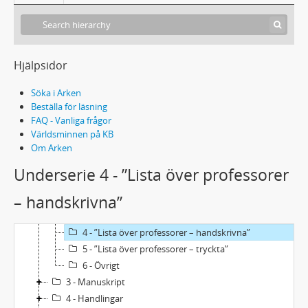
Hjälpsidor
Söka i Arken
Beställa för läsning
FAQ - Vanliga frågor
Acc2023/7 - Carlo Derkerts samling, tillägg
Världsminnen på KB
Om Arken
1 - Brev
2 - Biographica
Underserie 4 - ”Lista över professorer
1 - "Barn och konst"
– handskrivna”
2 - Anteckningar från studierna.
3 - Uppsats om Van Gogh
4 - ”Lista över professorer – handskrivna”
5 - ”Lista över professorer – tryckta”
6 - Övrigt
3 - Manuskript
4 - Handlingar