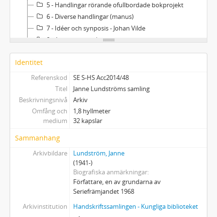
5 - Handlingar rörande ofullbordade bokprojekt
6 - Diverse handlingar (manus)
7 - Idéer och synposis - Johan Vilde
8 - Arbetsmaterial
9 - Pressklipp
Identitet
10 - Tryck
11 - Audiovisuellt material
Referenskod
SE S-HS Acc2014/48
Titel
Janne Lundströms samling
Beskrivningsnivå
Arkiv
Omfång och
1,8 hyllmeter
medium
32 kapslar
Sammanhang
Arkivbildare
Lundström, Janne
(1941-)
Biografiska anmärkningar
Författare, en av grundarna av
Seriefrämjandet 1968
Arkivinstitution
Handskriftssamlingen - Kungliga biblioteket