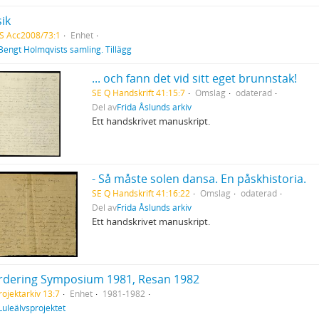
ik
S Acc2008/73:1
Enhet
Bengt Holmqvists samling. Tillägg
... och fann det vid sitt eget brunnstak!
SE Q Handskrift 41:15:7
Omslag
odaterad
Del av
Frida Åslunds arkiv
Ett handskrivet manuskript.
- Så måste solen dansa. En påskhistoria.
SE Q Handskrift 41:16:22
Omslag
odaterad
Del av
Frida Åslunds arkiv
Ett handskrivet manuskript.
rdering Symposium 1981, Resan 1982
rojektarkiv 13:7
Enhet
1981-1982
Luleälvsprojektet