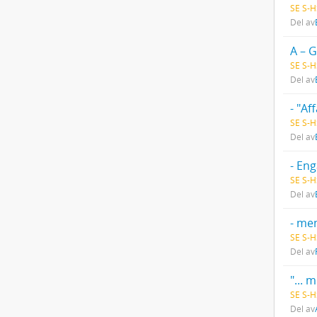
SE S-H
Del av
A – G
SE S-H
Del av
- "A
SE S-H
Del av
- En
SE S-H
Del av
- men
SE S-H
Del av
SE S-
Del av