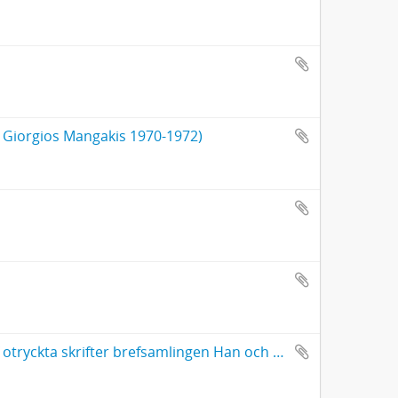
n Giorgios Mangakis 1970-1972)
"... mina samtliga denna dag föreliggande tryckta skrifter samt af otryckta skrifter brefsamlingen Han och Hon."