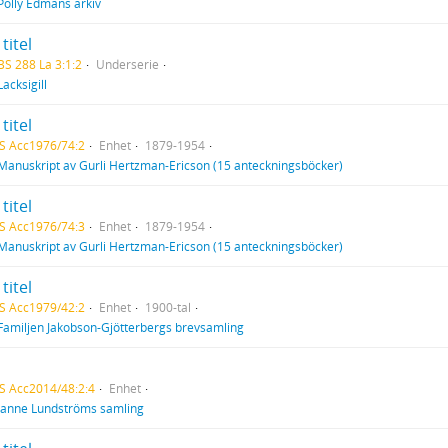
Polly Edmans arkiv
titel
BS 288 La 3:1:2
Underserie
Lacksigill
titel
S Acc1976/74:2
Enhet
1879-1954
Manuskript av Gurli Hertzman-Ericson (15 anteckningsböcker)
titel
S Acc1976/74:3
Enhet
1879-1954
Manuskript av Gurli Hertzman-Ericson (15 anteckningsböcker)
titel
S Acc1979/42:2
Enhet
1900-tal
Familjen Jakobson-Gjötterbergs brevsamling
S Acc2014/48:2:4
Enhet
Janne Lundströms samling