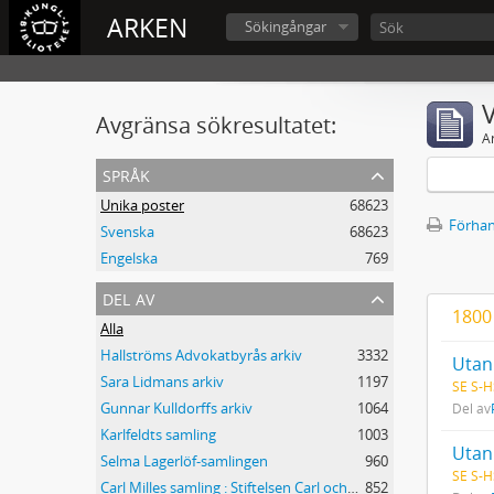
ARKEN
Sökingångar
V
Avgränsa sökresultatet:
A
språk
Unika poster
68623
Förhan
Svenska
68623
Engelska
769
del av
1800
Alla
Hallströms Advokatbyrås arkiv
3332
Utan 
Sara Lidmans arkiv
1197
SE S-H
Gunnar Kulldorffs arkiv
1064
Del av
Karlfeldts samling
1003
Utan 
Selma Lagerlöf-samlingen
960
SE S-H
Carl Milles samling : Stiftelsen Carl och Olga Milles Lidingöhem
852