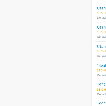
Utan 
SE S-S
Del av
Utan 
SE S-H
Del av
Utan 
SE S-H
Del av
”Real
SE S-H
Del av
1927
SE Q H
Del av
1999