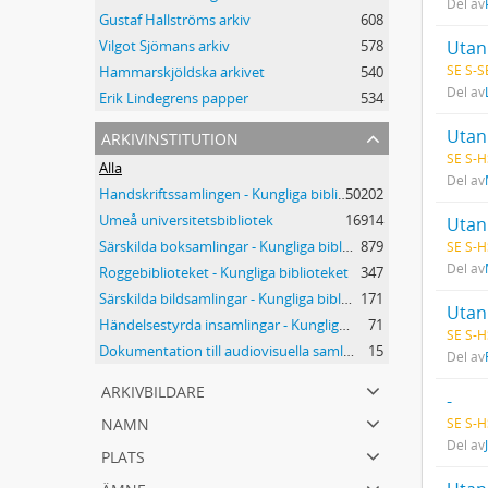
Del av
Gustaf Hallströms arkiv
608
Utan 
Vilgot Sjömans arkiv
578
SE S-S
Hammarskjöldska arkivet
540
Del av
Erik Lindegrens papper
534
arkivinstitution
Utan 
SE S-H
Alla
Del av
Handskriftssamlingen - Kungliga biblioteket
50202
Umeå universitetsbibliotek
16914
Utan 
Särskilda boksamlingar - Kungliga biblioteket
879
SE S-H
Del av
Roggebiblioteket - Kungliga biblioteket
347
Särskilda bildsamlingar - Kungliga biblioteket
171
Utan 
Händelsestyrda insamlingar - Kungliga biblioteket
71
SE S-H
Dokumentation till audiovisuella samlingar - Kungliga biblioteket
15
Del av
arkivbildare
-
namn
SE S-H
Del av
plats
ämne