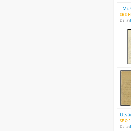
- Mus
SE S-H
Del av
Utvä
SE Q P
Del av