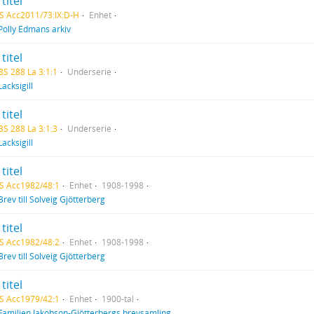
titel
S Acc2011/73:IX:D-H
Enhet
Polly Edmans arkiv
titel
BS 288 La 3:1:1
Underserie
Lacksigill
titel
BS 288 La 3:1:3
Underserie
Lacksigill
titel
S Acc1982/48:1
Enhet
1908-1998
Brev till Solveig Gjötterberg
titel
S Acc1982/48:2
Enhet
1908-1998
Brev till Solveig Gjötterberg
titel
S Acc1979/42:1
Enhet
1900-tal
Familjen Jakobson-Gjötterbergs brevsamling