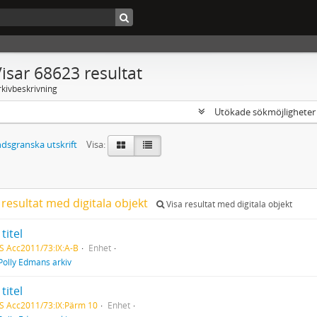
isar 68623 resultat
rkivbeskrivning
Utökade sökmöjlighete
dsgranska utskrift
Visa:
 resultat med digitala objekt
Visa resultat med digitala objekt
titel
S Acc2011/73:IX:A-B
Enhet
Polly Edmans arkiv
titel
S Acc2011/73:IX:Pärm 10
Enhet