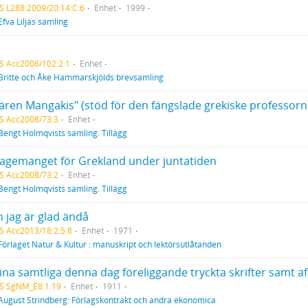
S L288:2009/20:14:C:6
Enhet
1999
Efva Liljas samling
S Acc2006/102:2:1
Enhet
Britte och Åke Hammarskjölds brevsamling
ffären Mangakis" (stöd för den fängslade grekiske professor
S Acc2008/73:3
Enhet
Bengt Holmqvists samling. Tillägg
gagemanget för Grekland under juntatiden
S Acc2008/73:2
Enhet
Bengt Holmqvists samling. Tillägg
 jag är glad ändå
S Acc2013/18:2:5:8
Enhet
1971
Förlaget Natur & Kultur : manuskript och lektörsutlåtanden
HS SgNM_E8:1:19
Enhet
1911
August Strindberg: Förlagskontrakt och andra ekonomica