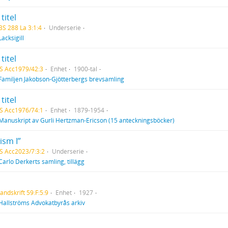
titel
BS 288 La 3:1:4
Underserie
Lacksigill
titel
S Acc1979/42:3
Enhet
1900-tal
Familjen Jakobson-Gjötterbergs brevsamling
titel
S Acc1976/74:1
Enhet
1879-1954
Manuskript av Gurli Hertzman-Ericson (15 anteckningsböcker)
ism I”
S Acc2023/7:3:2
Underserie
Carlo Derkerts samling, tillägg
andskrift 59:F:5:9
Enhet
1927
Hallströms Advokatbyrås arkiv