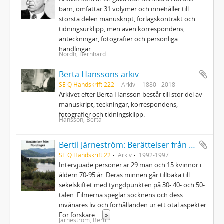
barn, omfattar 31 volymer och innehåller till
största delen manuskript, förlagskontrakt och
tidningsurklipp, men även korrespondens,
anteckningar, fotografier och personliga
handlingar
Nordh, Bernhard
Berta Hanssons arkiv
SE Q Handskrift 222
Arkiv
1880 - 2018
Arkivet efter Berta Hansson består till stor del av
manuskript, teckningar, korrespondens,
fotografier och tidningsklipp.
Hansson, Berta
Bertil Järneström: Berättelser från Nordingrå, 48 videofilmer inspelade 1992-1997
SE Q Handskrift 22
Arkiv
1992-1997
Intervjuade personer är 29 män och 15 kvinnor i
åldern 70-95 år. Deras minnen går tillbaka till
sekelskiftet med tyngdpunkten på 30- 40- och 50-
talen. Filmerna speglar socknens och dess
invånares liv och förhållanden ur ett otal aspekter.
För forskare
...
»
Järneström, Bertil