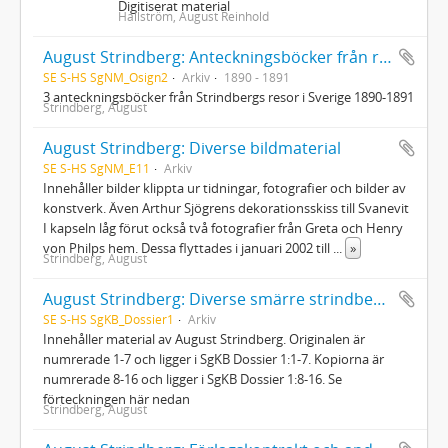
Digitiserat material
Hallström, August Reinhold
August Strindberg: Anteckningsböcker från resorna i Sverige
SE S-HS SgNM_Osign2
Arkiv
1890 - 1891
3 anteckningsböcker från Strindbergs resor i Sverige 1890-1891
Strindberg, August
August Strindberg: Diverse bildmaterial
SE S-HS SgNM_E11
Arkiv
Innehåller bilder klippta ur tidningar, fotografier och bilder av
konstverk. Även Arthur Sjögrens dekorationsskiss till Svanevit
I kapseln låg förut också två fotografier från Greta och Henry
von Philps hem. Dessa flyttades i januari 2002 till
...
»
Strindberg, August
August Strindberg: Diverse smärre strindbergsautografer
SE S-HS SgKB_Dossier1
Arkiv
Innehåller material av August Strindberg. Originalen är
numrerade 1-7 och ligger i SgKB Dossier 1:1-7. Kopiorna är
numrerade 8-16 och ligger i SgKB Dossier 1:8-16. Se
förteckningen här nedan
Strindberg, August