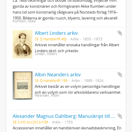
Ca. 1600 teckningar och skisser till bokomslag, vinjetter mm.
gjorda av konstnären och formgivaren Akke Kumlien under
hans tid som konstnärlig rådgivare på Norsteds förlag 1916–
1950. Bilderna är gjorda i tusch, blyerts, lavering och akvarell.
Kumlien, Akke
Albert Linders arkiv
SE Q Handskrift 40J
Arkiv
1855 - 1873
Arkivet innehåller enstaka handlingar från Albert
Linders skol- och yrkesliv.
Linder, Albert
Albin Neanders arkiv
SE Q Handskrift 199
Arkiv
1889 - 1924
Arkivet består av en volym personliga handlingar
och en volym som rör arkivbildarens verksamhet.
Neander, Albin
Alexander Magnus Dahlberg: Manuskript till "En karolins lefnadslopp"
SE S-HS Acc2012/109
Arkiv
1755
Accessionen innehåller en handskriven levnadsbeskrivning, En