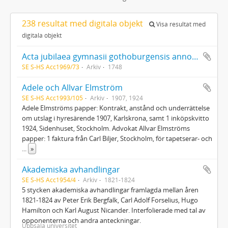
238 resultat med digitala objekt
Visa resultat med
digitala objekt
Acta jubilaea gymnasii gothoburgensis anno M DCC XL VIII
SE S-HS Acc1969/73
Arkiv
1748
Adele och Allvar Elmström
SE S-HS Acc1993/105
Arkiv
1907, 1924
Adele Elmströms papper: Kontrakt, anstånd och underrättelse
om utslag i hyresärende 1907, Karlskrona, samt 1 inköpskvitto
1924, Sidenhuset, Stockholm. Advokat Allvar Elmströms
papper: 1 faktura från Carl Biljer, Stockholm, för tapetserar- och
...
»
Akademiska avhandlingar
SE S-HS Acc1954/4
Arkiv
1821-1824
5 stycken akademiska avhandlingar framlagda mellan åren
1821-1824 av Peter Erik Bergfalk, Carl Adolf Forselius, Hugo
Hamilton och Karl August Nicander. Interfolierade med tal av
opponenterna och andra anteckningar.
Uppsala universitet