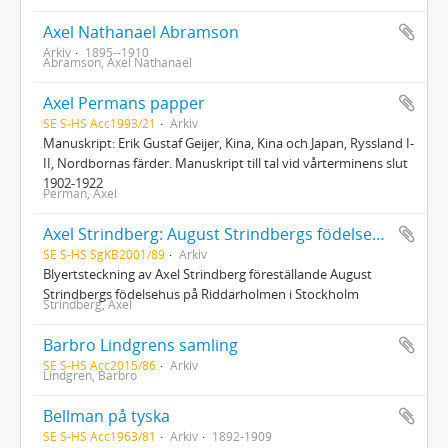
Axel Nathanael Abramson
Arkiv
1895--1910
Abramson, Axel Nathanael
Axel Permans papper
SE S-HS Acc1993/21
Arkiv
Manuskript: Erik Gustaf Geijer, Kina, Kina och Japan, Ryssland I-
II, Nordbornas färder. Manuskript till tal vid vårterminens slut
1902-1922
Perman, Axel
Axel Strindberg: August Strindbergs födelsehus
SE S-HS SgKB2001/89
Arkiv
Blyertsteckning av Axel Strindberg föreställande August
Strindbergs födelsehus på Riddarholmen i Stockholm
Strindberg, Axel
Barbro Lindgrens samling
SE S-HS Acc2015/86
Arkiv
Lindgren, Barbro
Bellman på tyska
SE S-HS Acc1963/81
Arkiv
1892-1909