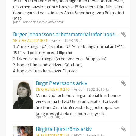
1911-1912 rörande förmyndarfrågor med mera. Dödsattester,
testamentsavskrifter och brev vid författarens frånfälle, samt
handlingar vid hans dotters Greta Strindberg - von Philps död
1912
John Dondorffs advokatkontor
Birger Johanssons arbetsmaterial inför uppsats om Nils Ferlin
SE S-HS Acc2010/74
Arkiv
1993-1994
1. Anteckningar på lösa blad: "Ur 'Antecknings-journal år 1911-
1914' vid poliskontoret i Filipstad
2. Diverse anteckningar (arbetsmaterial för uppsats)
3. Kopior från Landsarkivet i Göteborg
4. Kopia av turistkarta över Filipstad
Birgit Peterssons arkiv
SE Q Handskrift 210
Arkiv
1902-2010-tal
Manuskript och forskningsmaterial från hennes
verksamma tid vid Umeå universitet. I arkivet
återfinns även konferensbidrag och uppsatser
kring presshistoria och journalistyrket.
Petersson, Birgit
Birgitta Bjurströms arkiv
SE Q Handskrift 221
Arkiv
1964-2018