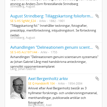
etsning av Anders Zorn föreställande Strindberg
Strindberg, August
August Strindberg: Tilläggskartong folioformat
SE S-HS SgNM_E24
Arkiv
1882 - 1901
"Tilläggskartong fol." Innehåller teckningar, fotografier,
pressklipp, meritförteckning, inbjudningskort. Se förteckning
nedan
Strindberg, August
Avhandlingen "Delineationem genuini scientiarum systematis"
SE S-HS Acc1971/44
Arkiv
1755
Avhandlingen "Delineationem genuini scientiarum systematis"
av Johan Gabriel Lång med handskrivna anteckningar,
sannolikt opponentexemplaret
Lång, Johan Gabriel
Axel Bergenholtz arkiv
SE Q Handskrift 104
Arkiv
1954-2004
Arkivet efter Axel Bergenholtz består av 3
hyllmeter forsknings- och undervisningsmaterial,
merithandlingar, publicerade artiklar och
fotografier.
Bergenholtz, Axel