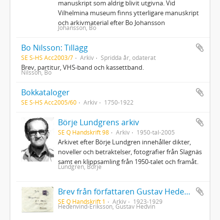
manuskript som aldrig blivit utgivna. Vid
Vilhelmina museum finns ytterligare manuskript
och arkivmaterial efter Bo Johansson
Johansson, Bo
Bo Nilsson: Tillägg
SE S-HS Acc2003/7
Arkiv
Spridda år, odaterat
Brev, partitur, VHS-band och kassettband.
Nilsson, Bo
Bokkataloger
SE S-HS Acc2005/60
Arkiv
1750-1922
Börje Lundgrens arkiv
SE Q Handskrift 98
Arkiv
1950-tal-2005
Arkivet efter Börje Lundgren innehåller dikter,
noveller och betraktelser, fotografier från Slagnäs
samt en klippsamling från 1950-talet och framåt.
Lundgren, Börje
Brev från författaren Gustav Hedenvind-Eriksson
SE Q Handskrift 1
Arkiv
1923-1929
Hedenvind-Eriksson, Gustav Hedvin