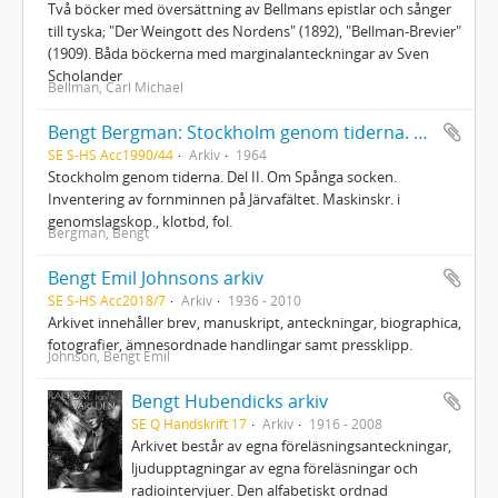
Två böcker med översättning av Bellmans epistlar och sånger
till tyska; "Der Weingott des Nordens" (1892), "Bellman-Brevier"
(1909). Båda böckerna med marginalanteckningar av Sven
Scholander
Bellman, Carl Michael
Bengt Bergman: Stockholm genom tiderna. Del II. Om Spånga socken
SE S-HS Acc1990/44
Arkiv
1964
Stockholm genom tiderna. Del II. Om Spånga socken.
Inventering av fornminnen på Järvafältet. Maskinskr. i
genomslagskop., klotbd, fol.
Bergman, Bengt
Bengt Emil Johnsons arkiv
SE S-HS Acc2018/7
Arkiv
1936 - 2010
Arkivet innehåller brev, manuskript, anteckningar, biographica,
fotografier, ämnesordnade handlingar samt pressklipp.
Johnson, Bengt Emil
Bengt Hubendicks arkiv
SE Q Handskrift 17
Arkiv
1916 - 2008
Arkivet består av egna föreläsningsanteckningar,
ljudupptagningar av egna föreläsningar och
radiointervjuer. Den alfabetiskt ordnad