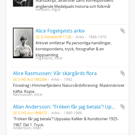
Manuskript, avskrifter samt korrespondens
angående Medelpads historia och folkmål
Hellbom, Algot
Alice Fogelqvists arkiv
SE Q Handskrift 112B
Arkiv
1896-1970
Arkivet omfattar ffa personliga handlingar,
korrespondens, tryck, fotografier & en
klippsamling
Fogelqvist, Alice
Alice Rasmussen: Vår skärgårds flora
SE S-HS Acc1992/84
Arkiv
1992
Föredrag i Himmerfjärdens Naturvårdsförening. Maskinskrivet
häfte. Kopia
Rasmussen, Alice
Allan Andersson: "Fröken får jag betala"! Uppsalas Kaféer & Konditorier 1925-1967
SE S-HS Acc1986/73
Arkiv
1980-1986
"Fröken får jag betala"! Uppsalas Kaféer & Konditorier 1925-
1967. Del 1. Tryck.
Andersson, Allan