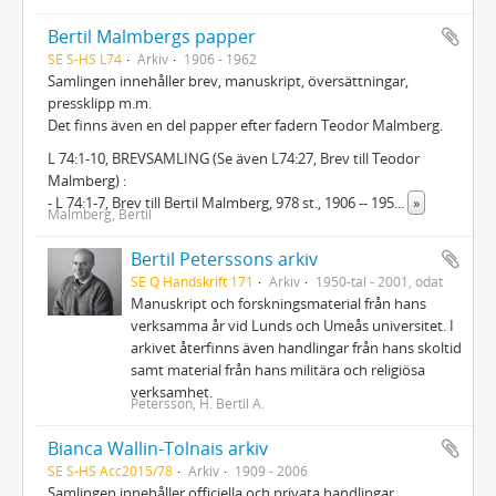
Bertil Malmbergs papper
SE S-HS L74
Arkiv
1906 - 1962
Samlingen innehåller brev, manuskript, översättningar,
pressklipp m.m.
Det finns även en del papper efter fadern Teodor Malmberg.
L 74:1-10, BREVSAMLING (Se även L74:27, Brev till Teodor
Malmberg) :
- L 74:1-7, Brev till Bertil Malmberg, 978 st., 1906 -- 195
...
»
Malmberg, Bertil
Bertil Peterssons arkiv
SE Q Handskrift 171
Arkiv
1950-tal - 2001, odat
Manuskript och forskningsmaterial från hans
verksamma år vid Lunds och Umeås universitet. I
arkivet återfinns även handlingar från hans skoltid
samt material från hans militära och religiösa
verksamhet.
Petersson, H. Bertil A.
Bianca Wallin-Tolnais arkiv
SE S-HS Acc2015/78
Arkiv
1909 - 2006
Samlingen innehåller officiella och privata handlingar