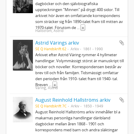
dagböcker och den självbiografiska
uppteckningen "Minnen" på drygt 400 sidor. Till
arkivet hör även en omfattande korrespondens
som sträcker sig från 1890-talet fram till mitten av
1970-talet. Förutom de
...
»
Hallström, Astrid
Astrid Värings arkiv
SE Q Handskrift 62
Arkiv
1861 - 1990
Arkivet efter Astrid Väring rymmer 4 hyllmeter
handlingar. Volymmässigt störst är manuskript till
böcker och noveller. Korrespondensen består av
brev till och från familjen. Tidsmässigt omfattar
den perioden från 1910- talet fram till 1940- tal.
Breven
...
»
Väring, Astrid
August Reinhold Hallströms arkiv
SE Q Handskrift 7C
Arkiv
1850 - 1949
August Reinhold Hallströms arkiv innehåller bl a
makarnas personliga handlingar däribland
dagböcker mellan åren 1868 - 1901 och
korrespondens med barn och andra släktingar