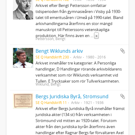
Arkivet efter Bengt Pettersson omfattar
tidsperioden från gymnasieåren i Visby på 1930-
talet till emeritusåren i Umeå på 1990-talet. Bland
arkivhandlingarna återfinns en stor mängd
manuskript till Petterssons vetenskapliga
produktion. Här finns även en
...
»
Pettersson, Bengt
Bengt Wiklunds arkiv
SE Q Handskrift 230
Arkiv
1980 - 2016
Arkivet innehåller tre kategorier: A Personliga
handlingar, D Handlingar rörande arkivbildarens
verksamhet som rör Wiklunds verksamhet vid
Tullen. E Trycksaker som rör Tullverksamheten.
Wiklund, Bengt
Bergs Juridiska Byrå, Strömsund
SE Q Handskrift 11
Arkiv
1921 - 1936
Arkivet efter Bergs Juridiska Byrå innehåller främst
juridiska akter (134 st) från verksamheten i
Strömsund vid mitten av 1920-talet. Förutom
akter från den juridiska byrån återfinns även
handlingar efter Ragnar Bergs far förvaltaren Axel