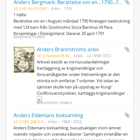
Anders Bergmark: Berättelse om en...1790...företagen beskickning med 124 barn från Stockholms stora barnhus...
SE S-HS Acc1974/6
Arkiv
1791
1 häfte
Berättelse om en i Augusti måndad 1790 företagen beskickning
med 124 barn från Stockholms Stora Barnhus till flera
församlingar i Östergötland. Daterat 20 april 1791
Bergmark, Anders
Anders Brännströms arkiv
SE Q Handskrift 84
Arkiv
ca 1958-1972
Arkivet består av tre huvudavdelningar:
Kartläggning av krigshandlingar och
försvarsåtgärder under Vietnamkriget är den
största och omfattar 7 volymer. Vid sidan av
tjänsten skulle han på uppdrag av Kungl
Civilförsvarsstyrelsen, kartlägga krigshandlingar
...
»
Brännström, Anders
Anders Eldemans boksamling
SE S-SBS 288 El 3
Arkiv
1960 - 2022
Anders Eldemans boksamling, huvudsakligen inom ämnet
svenskt nöjesliv och svenska kåsörer. Samlingen innehåller en