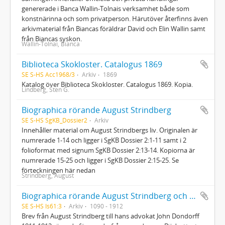
genererade i Banca Wallin-Tolnais verksamhet både som
konstnärinna och som privatperson. Härutöver återfinns även
arkivmaterial från Biancas föräldrar David och Elin Wallin samt
från Biancas syskon.
Wallin-Tolnai, Bianca
Biblioteca Skokloster. Catalogus 1869
SE S-HS Acc1968/3
Arkiv
1869
Katalog över Biblioteca Skokloster. Catalogus 1869. Kopia.
Lindberg, Sten G.
Biographica rörande August Strindberg
SE S-HS SgKB_Dossier2
Arkiv
Innehåller material om August Strindbergs liv. Originalen är
numrerade 1-14 och ligger i SgKB Dossier 2:1-11 samt i 2
folioformat med signum SgKB Dossier 2:13-14. Kopiorna är
numrerade 15-25 och ligger i SgKB Dossier 2:15-25. Se
förteckningen här nedan
Strindberg, August
Biographica rörande August Strindberg och dottern Greta von Philp
SE S-HS Is61:3
Arkiv
1090 - 1912
Brev från August Strindberg till hans advokat John Dondorff