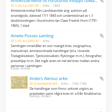
Ämbetsskrivelse till Furusunds inlopps tullkammare : från Landskansliet i Stockholm 1843
SE S-HS Acc1991/45
Arkiv
1843
Ämbetsskrivelse från Landskansliet ang. auktion på
strandgods, daterad 17/1 1843 och undertecknad av t. f.
landshövdingen i Stockholms län Claes Fredrik Horn (1791-
1865), 1 blad
Amelie Posses samling
SE S-HS Acc2002/32
Arkiv
Samlingen innehåller en stor mängd brev, biographica,
manuskript, ämnesordnade handlingar (bl.a. rörande
Tisdagsklubben, Tjeckoslovakien, flyktingar m.m.), fotografier,
pressklipp m.m. Det ingår även en hel del brev mellan andra
personer i samlingen.
Posse, Amelie
Anders Alenius arkiv
SE Q Handskrift 43A
Arkiv
1760-1768
De handlingar som finns i arkivet utgörs av
prästeden samt några brev bl. a från föräldrarna.
Alenius, Anders