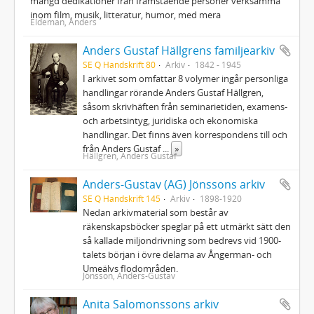
mängd dedikationer från framstående personer verksamma
inom film, musik, litteratur, humor, med mera
Eldeman, Anders
Anders Gustaf Hällgrens familjearkiv
SE Q Handskrift 80
Arkiv
1842 - 1945
I arkivet som omfattar 8 volymer ingår personliga
handlingar rörande Anders Gustaf Hällgren,
såsom skrivhäften från seminarietiden, examens-
och arbetsintyg, juridiska och ekonomiska
handlingar. Det finns även korrespondens till och
från Anders Gustaf
...
»
Hällgren, Anders Gustaf
Anders-Gustav (AG) Jönssons arkiv
SE Q Handskrift 145
Arkiv
1898-1920
Nedan arkivmaterial som består av
räkenskapsböcker speglar på ett utmärkt sätt den
så kallade miljondrivning som bedrevs vid 1900-
talets början i övre delarna av Ångerman- och
Umeälvs flodområden.
Jönsson, Anders-Gustav
Anita Salomonssons arkiv