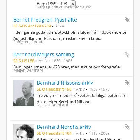
Berg (1859 – 193
...
»
Bergs Juridiska Byrå, Stömsund
Berndt Fredgren: Pjäshäfte
SE S-HS Acc1993/269
Arkiv
I den gamla goda tiden: Stockholmsbilder från 1830-talet efter
August Blanche. Pjäshäfte, maskinskriven kopia
Fredgren, Berndt
Bernhard Meijers samling
SE S-HS L58
Arkiv
1850 - 1906
Samlingen innehåller 473 brev, manuskript och fotografier
Meijer, Bernhard
Bernhard Nilssons arkiv
SE Q Handskrift 198
Arkiv
1957 - 1975
Tre volymer med språkvetenskapliga texter samt
dikter efter Bernhard Nilsson
Nilsson, Bernhard
Bernhard Nordhs arkiv
SE Q Handskrift 184
Arkiv
1915 - 2009
Arkivet som är en gåva från Bernhard Nordhs