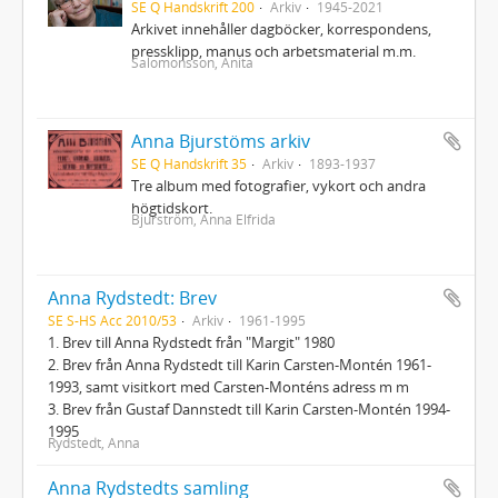
SE Q Handskrift 200
Arkiv
1945-2021
Arkivet innehåller dagböcker, korrespondens,
pressklipp, manus och arbetsmaterial m.m.
Salomonsson, Anita
Anna Bjurstöms arkiv
SE Q Handskrift 35
Arkiv
1893-1937
Tre album med fotografier, vykort och andra
högtidskort.
Bjurström, Anna Elfrida
Anna Rydstedt: Brev
SE S-HS Acc 2010/53
Arkiv
1961-1995
1. Brev till Anna Rydstedt från "Margit" 1980
2. Brev från Anna Rydstedt till Karin Carsten-Montén 1961-
1993, samt visitkort med Carsten-Monténs adress m m
3. Brev från Gustaf Dannstedt till Karin Carsten-Montén 1994-
1995
Rydstedt, Anna
Anna Rydstedts samling