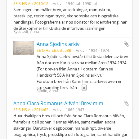
SE S-HS Acc2010/12
Arkiv
1940-tal--1990-tal
Samlingen innehåller brev, anteckningar, manuskript,
pressklipp, teckningar, tryck, ekonomiska och biografiska
handlingar. Fotografierna är hos donator för identifiering, när
de återkommer till KB ska de införlivas i samlingen
Rydstedt, Anna
Anna Sjödins arkiv
SE Q Handskrift 58B
Arkiv
1934 - 1974
Anna Sjödins arkiv består till största delen av brev
från dottern Karin skrivna mellan åren 1934-1974.
(För breven från Anna till dottern Karin se
Handskrift 58 A Karin Sjödins arkiv).
Förutom brev från Karin finns i arkivet även en
stor samling brev från
...
»
Sjödin, Anna
Anna-Clara Romanus-Alfvén: Brev m m
SE S-HS Acc2014/62
Arkiv
1862-1947
Huvudsakligen brev till och från Anna-Clara Romanus-Alfvén,
framför allt till sonen Hannes Alfvén, samt mellan andra
släktingar. Därutöver dagböcker, manuskript, diverse
biographica, tryck, pressklipp och fotografier, samt handlingar