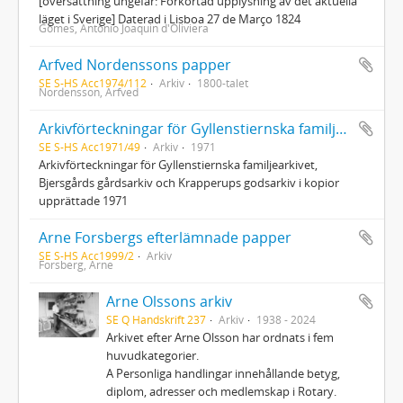
[översättning ungefär: Förkortad upplysning av det aktuella
läget i Sverige] Daterad i Lisboa 27 de Março 1824
Gomes, Antonio Joaquin d'Oliviera
Arfved Nordenssons papper
SE S-HS Acc1974/112
Arkiv
1800-talet
Nordensson, Arfved
Arkivförteckningar för Gyllenstiernska familjearkivet, Bjersgårds gårdsarkiv och Krapperups godsarkiv
SE S-HS Acc1971/49
Arkiv
1971
Arkivförteckningar för Gyllenstiernska familjearkivet,
Bjersgårds gårdsarkiv och Krapperups godsarkiv i kopior
upprättade 1971
Arne Forsbergs efterlämnade papper
SE S-HS Acc1999/2
Arkiv
Forsberg, Arne
Arne Olssons arkiv
SE Q Handskrift 237
Arkiv
1938 - 2024
Arkivet efter Arne Olsson har ordnats i fem
huvudkategorier.
A Personliga handlingar innehållande betyg,
diplom, adresser och medlemskap i Rotary.