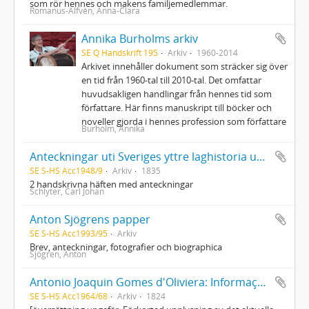
som rör hennes och makens familjemedlemmar.
Romanus-Alfvén, Anna-Clara
Annika Burholms arkiv
SE Q Handskrift 195
Arkiv
1960-2014
Arkivet innehåller dokument som sträcker sig över
en tid från 1960-tal till 2010-tal. Det omfattar
huvudsakligen handlingar från hennes tid som
författare. Här finns manuskript till böcker och
noveller gjorda i hennes profession som författare
Burholm, Annika
Anteckningar uti Sveriges yttre laghistoria under professor Schlyters föreläsningar Upsala vårterminen 1835
SE S-HS Acc1948/9
Arkiv
1835
2 handskrivna häften med anteckningar
Schlyter, Carl Johan
Anton Sjögrens papper
SE S-HS Acc1993/95
Arkiv
Brev, anteckningar, fotografier och biographica
Sjögren, Anton
Antonio Joaquin Gomes d'Oliviera: Informação abreviada do estado actual da Suecia
SE S-HS Acc1964/68
Arkiv
1824