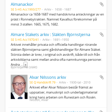
Almanackor
SE S-HS Acc1993/277
Arkiv
1658 - 1687
Almanackor ca 1658-1687 med handskrivna anteckningar av en
präst i Ronnebytrakten. Namnet Kavallius förekommer på
minst 3 ställen: 1665, 1675, 1682.
Almare Stäkets arkiv : Släkten Björnstjerna
SE S-HS Acc1970/41
Arkiv
1691--1950
Arkivet innehåller privata och officiella handlingar rörande
släkten Björnstjerna samt gårdshandlingar för Almare Stäket.
Största delen är brev, i original och avskrift, både till och från
arkivbildarna samt mellan andra ofta namnkunniga personer.
Andra
...
»
Björnstjerna (släkt)
Alvar Nilssons arkiv
SE Q Handskrift 79
Arkiv
1930-tal - 2010
Arkivet efter Alvar Nilsson består främst av
uppsatser, manuskript och underlagsmaterial
kring hans arbeten om Runestam och Rosén.
Nilsson, Alvar