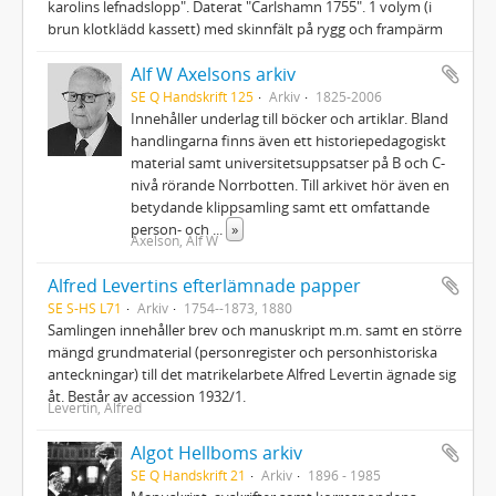
karolins lefnadslopp". Daterat "Carlshamn 1755". 1 volym (i
brun klotklädd kassett) med skinnfält på rygg och frampärm
Alf W Axelsons arkiv
SE Q Handskrift 125
Arkiv
1825-2006
Innehåller underlag till böcker och artiklar. Bland
handlingarna finns även ett historiepedagogiskt
material samt universitetsuppsatser på B och C-
nivå rörande Norrbotten. Till arkivet hör även en
betydande klippsamling samt ett omfattande
person- och
...
»
Axelson, Alf W
Alfred Levertins efterlämnade papper
SE S-HS L71
Arkiv
1754--1873, 1880
Samlingen innehåller brev och manuskript m.m. samt en större
mängd grundmaterial (personregister och personhistoriska
anteckningar) till det matrikelarbete Alfred Levertin ägnade sig
åt. Består av accession 1932/1.
Levertin, Alfred
Algot Hellboms arkiv
SE Q Handskrift 21
Arkiv
1896 - 1985