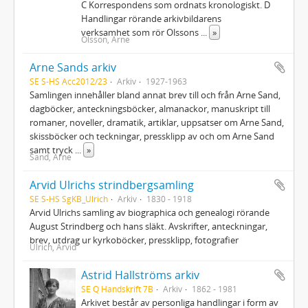
C Korrespondens som ordnats kronologiskt. D
Handlingar rörande arkivbildarens
verksamhet som rör Olssons
...
»
Olsson, Arne
Arne Sands arkiv
SE S-HS Acc2012/23
Arkiv
1927-1963
Samlingen innehåller bland annat brev till och från Arne Sand,
dagböcker, anteckningsböcker, almanackor, manuskript till
romaner, noveller, dramatik, artiklar, uppsatser om Arne Sand,
skissböcker och teckningar, pressklipp av och om Arne Sand
samt tryck
...
»
Sand, Arne
Arvid Ulrichs strindbergsamling
SE S-HS SgKB_Ulrich
Arkiv
1830 - 1918
Arvid Ulrichs samling av biographica och genealogi rörande
August Strindberg och hans släkt. Avskrifter, anteckningar,
brev, utdrag ur kyrkoböcker, pressklipp, fotografier
Ulrich, Arvid
Astrid Hallströms arkiv
SE Q Handskrift 7B
Arkiv
1862 - 1981
Arkivet består av personliga handlingar i form av