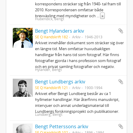
korrespondens sträcker sig från 1940- tal fram till
2010. Korrespondensen omfattar både
brevväxling med myndigheter och
...
»
Hubendick, Bengt
Bengt Hylanders arkiv
SE Q Handskrift 182
Arkiv
1946-2013
Arkivet innehåller dokument som sträcker sig över
en längre tid. Men omfattar huvudsakligen
handlingar från hans tid som fotograf. Här finns
fotografier gjorda i hans profession som fotograf
och en privat samling fotografier och negativ.
Hylander, Bengt
Bengt Lundbergs arkiv
SE Q Handskrift 121
Arkiv
1900-1994
Arkivet efter Bengt Lundberg består av ca 1
hyllmeter handlingar. Här återfinns manuskript,
intervjuer och annat underlagsmaterial till
Lundbergs forskningsprojekt och publikationer.
Lundberg, Bengt
Bengt Petterssons arkiv
SE Q Handskrift 102
Arkiv
1896 - 1994