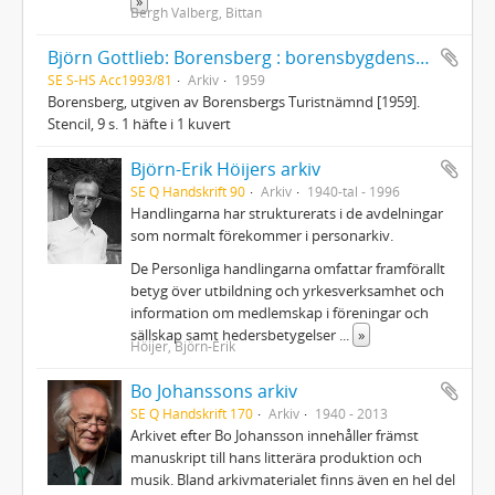
»
Bergh Valberg, Bittan
Björn Gottlieb: Borensberg : borensbygdens historia
SE S-HS Acc1993/81
Arkiv
1959
Borensberg, utgiven av Borensbergs Turistnämnd [1959].
Stencil, 9 s. 1 häfte i 1 kuvert
Björn-Erik Höijers arkiv
SE Q Handskrift 90
Arkiv
1940-tal - 1996
Handlingarna har strukturerats i de avdelningar
som normalt förekommer i personarkiv.
De Personliga handlingarna omfattar framförallt
betyg över utbildning och yrkesverksamhet och
information om medlemskap i föreningar och
sällskap samt hedersbetygelser
...
»
Höijer, Björn-Erik
Bo Johanssons arkiv
SE Q Handskrift 170
Arkiv
1940 - 2013
Arkivet efter Bo Johansson innehåller främst
manuskript till hans litterära produktion och
musik. Bland arkivmaterialet finns även en hel del