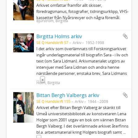
Arkivet omfattar framför allt skisser,
föredragsmanus, fotografier, tidningsurklipp, VHS-
kassetter från Nyårsrevyer och några föremål.
Bjurström, Birgitta
Birgitta Holms arkiv
SE Q Handskrift 57
Arkiv
1952-1998
I det arkiv som överlämnats till Forskningsarkivet
ingår underlagsmaterial till biografin Sara - i liv och
text (om Sara Lidman). Arkivmaterialet utgörs av
intervjuer med Sara Lidman och andra henne
närstående personer, enstaka brev, Sara Lidmans
...
»
Holm, Birgitta
Bittan Bergh Valbergs arkiv
SE Q Handskrift 155
Arkiv
1944 - 2009
Arkivet efter Bittan Bergh Valberg är skänkt till
Umeå universitetsbibliotek av konstvetaren Lena
Holger som 2001 utgav en bok om vännen Bittan
Bergh Valberg. I det överlämnade arkivet återfinns
bl.a. arbetsmaterial kring Holgers biografi samt
...