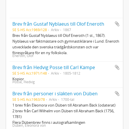
Brev från Gustaf Nyblaeus till Olof Eneroth
SE S-HS Acc1969/128
Arkiv
1867
Brev från Gustaf Nyblaeus till Olof Eneroth (1 st., 1867).
Nyblaeus var fäktmästare och gymnastiklärare i Lund. Eneroth
utvecklade den svenska trädgårdskonsten och var
förespråkare för en ny folkskola.
Eneroth, Olof
Brev från Hedvig Posse till Carl Kämpe
SE S-HS Acc1971/148
Arkiv
1805-1812
Kopior.
Posse, Hedvig
Brev från personer i släkten von Düben
SE S-HS Acc1963/78
Arkiv
1700-tal
1 brev från Eleonora von Düben till Abraham Bäck (odaterat)
2 brev från Carl Wilhelm von Düben till Abraham Bäck (1756,
1781)
Flera Dübenbrev finns i autografsamlingen
Düben, Eleonora von