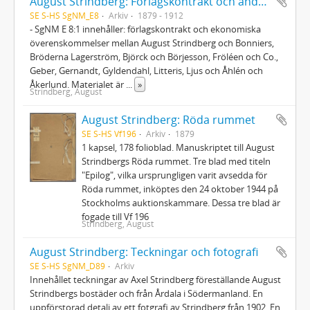
August Strindberg: Förlagskontrakt och andra ekonomica
SE S-HS SgNM_E8
Arkiv
1879 - 1912
- SgNM E 8:1 innehåller: förlagskontrakt och ekonomiska
överenskommelser mellan August Strindberg och Bonniers,
Bröderna Lagerström, Björck och Börjesson, Fröléen och Co.,
Geber, Gernandt, Gyldendahl, Litteris, Ljus och Åhlén och
Åkerlund. Materialet är
...
»
Strindberg, August
August Strindberg: Röda rummet
SE S-HS Vf196
Arkiv
1879
1 kapsel, 178 folioblad. Manuskriptet till August
Strindbergs Röda rummet. Tre blad med titeln
"Epilog", vilka ursprungligen varit avsedda för
Röda rummet, inköptes den 24 oktober 1944 på
Stockholms auktionskammare. Dessa tre blad är
fogade till Vf 196
Strindberg, August
August Strindberg: Teckningar och fotografi
SE S-HS SgNM_D89
Arkiv
Innehållet teckningar av Axel Strindberg föreställande August
Strindbergs bostäder och från Årdala i Södermanland. En
uppförstorad detalj av ett fotgrafi av Strindberg från 1902. En