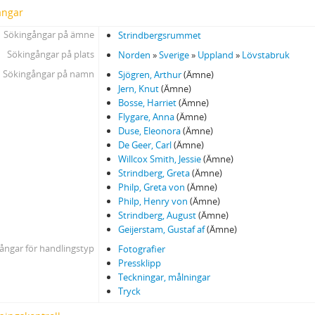
ångar
Sökingångar på ämne
Strindbergsrummet
Sökingångar på plats
Norden
»
Sverige
»
Uppland
»
Lövstabruk
Sökingångar på namn
Sjögren, Arthur
(Ämne)
Jern, Knut
(Ämne)
Bosse, Harriet
(Ämne)
Flygare, Anna
(Ämne)
Duse, Eleonora
(Ämne)
De Geer, Carl
(Ämne)
Willcox Smith, Jessie
(Ämne)
Strindberg, Greta
(Ämne)
Philp, Greta von
(Ämne)
Philp, Henry von
(Ämne)
Strindberg, August
(Ämne)
Geijerstam, Gustaf af
(Ämne)
ångar för handlingstyp
Fotografier
Pressklipp
Teckningar, målningar
Tryck