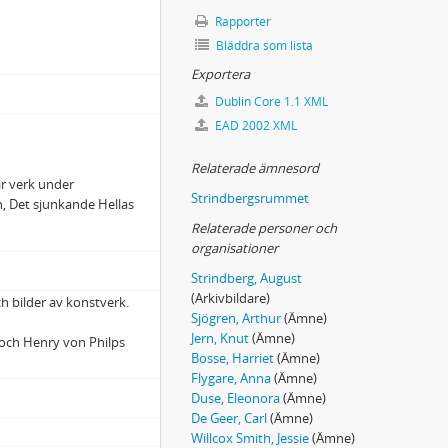
Rapporter
Bläddra som lista
Exportera
Dublin Core 1.1 XML
EAD 2002 XML
Relaterade ämnesord
ar verk under
Strindbergsrummet
, Det sjunkande Hellas
Relaterade personer och
organisationer
Strindberg, August
(Arkivbildare)
ch bilder av konstverk.
Sjögren, Arthur
(Ämne)
t
Jern, Knut
(Ämne)
a och Henry von Philps
Bosse, Harriet
(Ämne)
Flygare, Anna
(Ämne)
Duse, Eleonora
(Ämne)
De Geer, Carl
(Ämne)
Willcox Smith, Jessie
(Ämne)