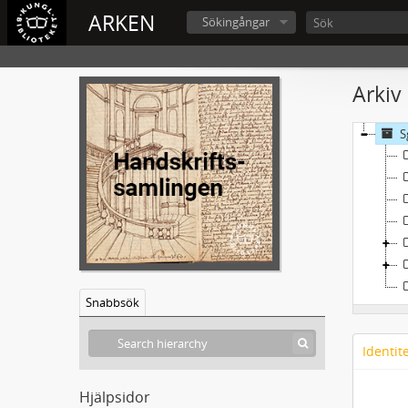
ARKEN
Sökingångar
Arkiv
S
Snabbsök
Identit
Hjälpsidor