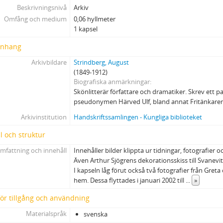
Beskrivningsnivå
Arkiv
Omfång och medium
0,06 hyllmeter
1 kapsel
nhang
Arkivbildare
Strindberg, August
(1849-1912)
Biografiska anmärkningar
Skönlitterär författare och dramatiker. Skrev ett p
pseudonymen Härved Ulf, bland annat Fritänkaren
Arkivinstitution
Handskriftssamlingen - Kungliga biblioteket
l och struktur
mfattning och innehåll
Innehåller bilder klippta ur tidningar, fotografier o
Även Arthur Sjögrens dekorationsskiss till Svanevi
I kapseln låg förut också två fotografier från Gret
hem. Dessa flyttades i januari 2002 till
...
»
 för tillgång och användning
Materialspråk
svenska