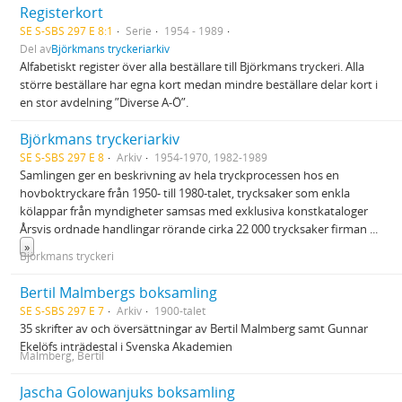
Registerkort
SE S-SBS 297 E 8:1
Serie
1954 - 1989
Del av
Björkmans tryckeriarkiv
Alfabetiskt register över alla beställare till Björkmans tryckeri. Alla
större beställare har egna kort medan mindre beställare delar kort i
en stor avdelning ”Diverse A-Ö”.
Björkmans tryckeriarkiv
SE S-SBS 297 E 8
Arkiv
1954-1970, 1982-1989
Samlingen ger en beskrivning av hela tryckprocessen hos en
hovboktryckare från 1950- till 1980-talet, trycksaker som enkla
kölappar från myndigheter samsas med exklusiva konstkataloger
Årsvis ordnade handlingar rörande cirka 22 000 trycksaker firman
...
»
Björkmans tryckeri
Bertil Malmbergs boksamling
SE S-SBS 297 E 7
Arkiv
1900-talet
35 skrifter av och översättningar av Bertil Malmberg samt Gunnar
Ekelöfs inträdestal i Svenska Akademien
Malmberg, Bertil
Jascha Golowanjuks boksamling