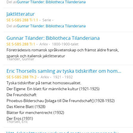
Del av
Gunnar Tilander: Bibliotheca Tilanderiana
Jaktlitteratur
SE S-SBS 288 Ti 1:1
Serie
Del av
Gunnar Tilander: Bibliotheca Tilanderiana
Gunnar Tilander: Bibliotheca Tilanderiana
SE S-SBS 288 Ti 1
Arkiv
1800-1900-talet
Företrädesvis romansk språkvetenskap och främst äldre fransk,
spansk och italiensk jaktlitteratur
Tilander, Gunnar
Eric Thorsells samling av tyska tidskrifter om homosexualitet
SE S-SBS 288 Th 2
Arkiv
1921 - 1932
Tyska tidskrifter på temat homosexualitet.
Der Eigene: Ein blatt für männliche kultur (1921-1925)
Die Freundschaft
Phoebus-Bilderschau [bilaga till Die Freundschaft] (1928-1932)
Das Kleine Blatt (1928)
Blätter für menchentrecht (1932)
Der Eros (1931)
Thorsell, Eric