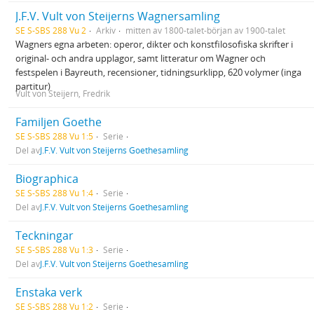
J.F.V. Vult von Steijerns Wagnersamling
SE S-SBS 288 Vu 2
Arkiv
mitten av 1800-talet-början av 1900-talet
Wagners egna arbeten: operor, dikter och konstfilosofiska skrifter i
original- och andra upplagor, samt litteratur om Wagner och
festspelen i Bayreuth, recensioner, tidningsurklipp, 620 volymer (inga
partitur)
Vult von Steijern, Fredrik
Familjen Goethe
SE S-SBS 288 Vu 1:5
Serie
Del av
J.F.V. Vult von Steijerns Goethesamling
Biographica
SE S-SBS 288 Vu 1:4
Serie
Del av
J.F.V. Vult von Steijerns Goethesamling
Teckningar
SE S-SBS 288 Vu 1:3
Serie
Del av
J.F.V. Vult von Steijerns Goethesamling
Enstaka verk
SE S-SBS 288 Vu 1:2
Serie