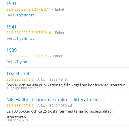
1941
SE S-SBS 297 E 3:297 E 3:11
Enhet
Del av
Tryckfrihet
1941
SE S-SBS 297 E 3:297 E 3:10
Enhet
Del av
Tryckfrihet
1939
SE S-SBS 297 E 3:297 E 3:1
Enhet
Del av
Tryckfrihet
Tryckfrihet
SE S-SBS 297 E 3
Arkiv
1939-1943
Böcker och seriella publikationer, från krigsåren konfiskerad litteratur
Kungliga biblioteket
Nils Hallbeck: homosexualitet i litteraturen
SE S-SBS 297 E 2
Arkiv
1940-1980-tal
Ca 100 böcker och ca 25 tidskrifter med tema homosexualitet i
litteraturen
Hallbeck, Nils