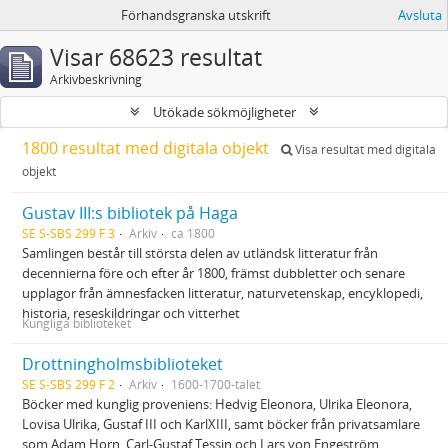
Förhandsgranska utskrift
Avsluta
Visar 68623 resultat
Arkivbeskrivning
Utökade sökmöjligheter
1800 resultat med digitala objekt
Visa resultat med digitala
objekt
Gustav III:s bibliotek på Haga
SE S-SBS 299 F 3
Arkiv
ca 1800
Samlingen består till största delen av utländsk litteratur från
decennierna före och efter år 1800, främst dubbletter och senare
upplagor från ämnesfacken litteratur, naturvetenskap, encyklopedi,
historia, reseskildringar och vitterhet
Kungliga biblioteket
Drottningholmsbiblioteket
SE S-SBS 299 F 2
Arkiv
1600-1700-talet
Böcker med kunglig proveniens: Hedvig Eleonora, Ulrika Eleonora,
Lovisa Ulrika, Gustaf III och KarlXIII, samt böcker från privatsamlare
som Adam Horn, Carl-Gustaf Tessin och Lars von Engeström