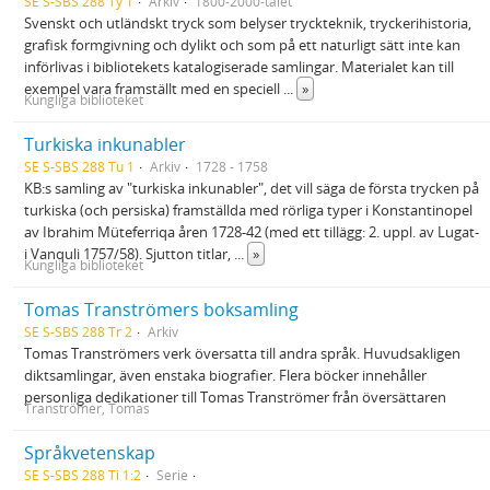
SE S-SBS 288 Ty 1
Arkiv
1800-2000-talet
Svenskt och utländskt tryck som belyser tryckteknik, tryckerihistoria,
grafisk formgivning och dylikt och som på ett naturligt sätt inte kan
införlivas i bibliotekets katalogiserade samlingar. Materialet kan till
exempel vara framställt med en speciell
...
»
Kungliga biblioteket
Turkiska inkunabler
SE S-SBS 288 Tu 1
Arkiv
1728 - 1758
KB:s samling av "turkiska inkunabler", det vill säga de första trycken på
turkiska (och persiska) framställda med rörliga typer i Konstantinopel
av Ibrahim Müteferriqa åren 1728-42 (med ett tillägg: 2. uppl. av Lugat-
i Vanquli 1757/58). Sjutton titlar,
...
»
Kungliga biblioteket
Tomas Tranströmers boksamling
SE S-SBS 288 Tr 2
Arkiv
Tomas Tranströmers verk översatta till andra språk. Huvudsakligen
diktsamlingar, även enstaka biografier. Flera böcker innehåller
personliga dedikationer till Tomas Tranströmer från översättaren
Tranströmer, Tomas
Språkvetenskap
SE S-SBS 288 Ti 1:2
Serie