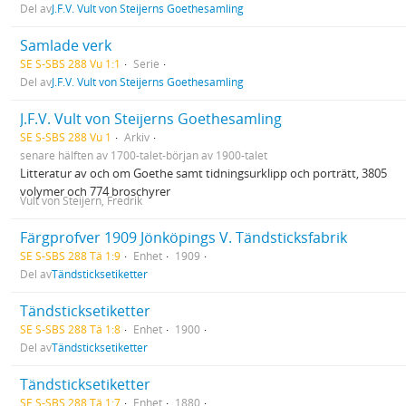
Del av
J.F.V. Vult von Steijerns Goethesamling
Samlade verk
SE S-SBS 288 Vu 1:1
Serie
Del av
J.F.V. Vult von Steijerns Goethesamling
J.F.V. Vult von Steijerns Goethesamling
SE S-SBS 288 Vu 1
Arkiv
senare hälften av 1700-talet-början av 1900-talet
Litteratur av och om Goethe samt tidningsurklipp och porträtt, 3805
volymer och 774 broschyrer
Vult von Steijern, Fredrik
Färgprofver 1909 Jönköpings V. Tändsticksfabrik
SE S-SBS 288 Tä 1:9
Enhet
1909
Del av
Tändsticksetiketter
Tändsticksetiketter
SE S-SBS 288 Tä 1:8
Enhet
1900
Del av
Tändsticksetiketter
Tändsticksetiketter
SE S-SBS 288 Tä 1:7
Enhet
1880