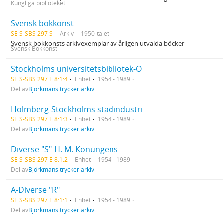
Kungliga biblioteket
Svensk bokkonst
SE S-SBS 297 S
Arkiv
1950-talet-
Svensk bokkonsts arkivexemplar av årligen utvalda böcker
Svensk Bokkonst
Stockholms universitetsbibliotek-Ö
SE S-SBS 297 E 8:1:4
Enhet
1954 - 1989
Del av
Björkmans tryckeriarkiv
Holmberg-Stockholms städindustri
SE S-SBS 297 E 8:1:3
Enhet
1954 - 1989
Del av
Björkmans tryckeriarkiv
Diverse "S"-H. M. Konungens
SE S-SBS 297 E 8:1:2
Enhet
1954 - 1989
Del av
Björkmans tryckeriarkiv
A-Diverse "R"
SE S-SBS 297 E 8:1:1
Enhet
1954 - 1989
Del av
Björkmans tryckeriarkiv