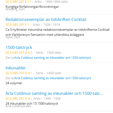
SE S-SBS 297 E 11
Arkiv
1600-1800-talet
Kungliga författningar/förordningar
Winberg, Kurt
Redaktionsexemplar av tidskriften Cocktail
SE S-SBS 297 E 1
Arkiv
1930 - 1974
Ca 5 hyllmeter inbundna redaktionsexemplar av tidskrifterna Cocktail
och Världsrevyn-Sensation med utländska avläggare
Nylin, Olof
1500-talstryck
SE S-SBS 297 D 4:2
Serie
1500-talet
Del av
Arla Coldinus samling av inkunabler och 1500-talstryck
Inkunabler
SE S-SBS 297 D 4:1
Serie
1400-talet
Del av
Arla Coldinus samling av inkunabler och 1500-talstryck
24 volymer
Arla Coldinus samling av inkunabler och 1500-talstryck
SE S-SBS 297 D 4
Arkiv
1400 - 1599
24 inkunabler och 13 1500-talstryck
Arla Coldinuorden