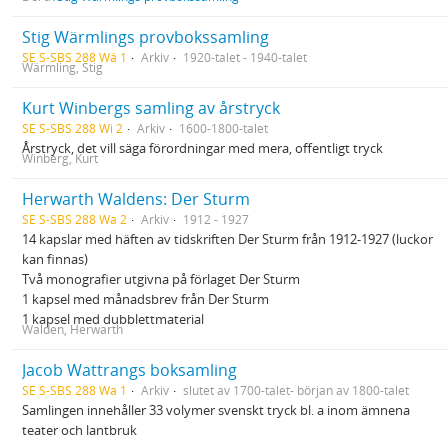
Stig Wärmlings provbokssamling
SE S-SBS 288 Wä 1
Arkiv
1920-talet - 1940-talet
Wärmling, Stig
Kurt Winbergs samling av årstryck
SE S-SBS 288 Wi 2
Arkiv
1600-1800-talet
Årstryck, det vill säga förordningar med mera, offentligt tryck
Winberg, Kurt
Herwarth Waldens: Der Sturm
SE S-SBS 288 Wa 2
Arkiv
1912 - 1927
14 kapslar med häften av tidskriften Der Sturm från 1912-1927 (luckor
kan finnas)
Två monografier utgivna på förlaget Der Sturm
1 kapsel med månadsbrev från Der Sturm
1 kapsel med dubblettmaterial
Walden, Herwarth
Jacob Wattrangs boksamling
SE S-SBS 288 Wa 1
Arkiv
slutet av 1700-talet- början av 1800-talet
Samlingen innehåller 33 volymer svenskt tryck bl. a inom ämnena
teater och lantbruk