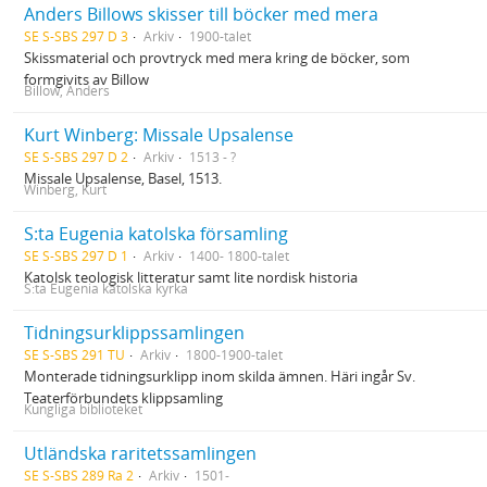
Anders Billows skisser till böcker med mera
SE S-SBS 297 D 3
Arkiv
1900-talet
Skissmaterial och provtryck med mera kring de böcker, som
formgivits av Billow
Billow, Anders
Kurt Winberg: Missale Upsalense
SE S-SBS 297 D 2
Arkiv
1513 - ?
Missale Upsalense, Basel, 1513.
Winberg, Kurt
S:ta Eugenia katolska församling
SE S-SBS 297 D 1
Arkiv
1400- 1800-talet
Katolsk teologisk litteratur samt lite nordisk historia
S:ta Eugenia katolska kyrka
Tidningsurklippssamlingen
SE S-SBS 291 TU
Arkiv
1800-1900-talet
Monterade tidningsurklipp inom skilda ämnen. Häri ingår Sv.
Teaterförbundets klippsamling
Kungliga biblioteket
Utländska raritetssamlingen
SE S-SBS 289 Ra 2
Arkiv
1501-