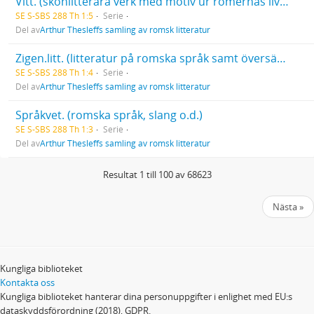
Vitt. (skönlitterära verk med motiv ur romernas liv eller med romer som handlande personer)
SE S-SBS 288 Th 1:5
Serie
Del av
Arthur Thesleffs samling av romsk litteratur
Zigen.litt. (litteratur på romska språk samt översättningar och bearbetningar)
SE S-SBS 288 Th 1:4
Serie
Del av
Arthur Thesleffs samling av romsk litteratur
Språkvet. (romska språk, slang o.d.)
SE S-SBS 288 Th 1:3
Serie
Del av
Arthur Thesleffs samling av romsk litteratur
Resultat 1 till 100 av 68623
Nästa »
Kungliga biblioteket
Kontakta oss
Kungliga biblioteket hanterar dina personuppgifter i enlighet med EU:s
dataskyddsförordning (2018), GDPR.