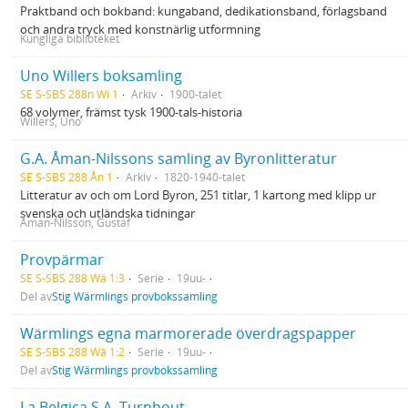
Praktband och bokband: kungaband, dedikationsband, förlagsband
och andra tryck med konstnärlig utformning
Kungliga biblioteket
Uno Willers boksamling
SE S-SBS 288n Wi 1
Arkiv
1900-talet
68 volymer, främst tysk 1900-tals-historia
Willers, Uno
G.A. Åman-Nilssons samling av Byronlitteratur
SE S-SBS 288 Ån 1
Arkiv
1820-1940-talet
Litteratur av och om Lord Byron, 251 titlar, 1 kartong med klipp ur
svenska och utländska tidningar
Åman-Nilsson, Gustaf
Provpärmar
SE S-SBS 288 Wä 1:3
Serie
19uu-
Del av
Stig Wärmlings provbokssamling
Wärmlings egna marmorerade överdragspapper
SE S-SBS 288 Wä 1:2
Serie
19uu-
Del av
Stig Wärmlings provbokssamling
La Belgica S.A. Turnhout