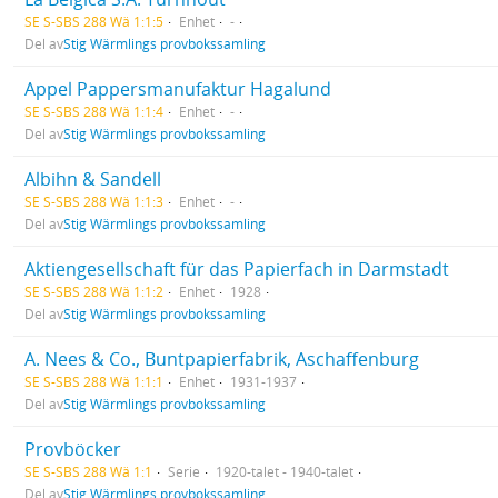
SE S-SBS 288 Wä 1:1:5
Enhet
-
Del av
Stig Wärmlings provbokssamling
Appel Pappersmanufaktur Hagalund
SE S-SBS 288 Wä 1:1:4
Enhet
-
Del av
Stig Wärmlings provbokssamling
Albihn & Sandell
SE S-SBS 288 Wä 1:1:3
Enhet
-
Del av
Stig Wärmlings provbokssamling
Aktiengesellschaft für das Papierfach in Darmstadt
SE S-SBS 288 Wä 1:1:2
Enhet
1928
Del av
Stig Wärmlings provbokssamling
A. Nees & Co., Buntpapierfabrik, Aschaffenburg
SE S-SBS 288 Wä 1:1:1
Enhet
1931-1937
Del av
Stig Wärmlings provbokssamling
Provböcker
SE S-SBS 288 Wä 1:1
Serie
1920-talet - 1940-talet
Del av
Stig Wärmlings provbokssamling