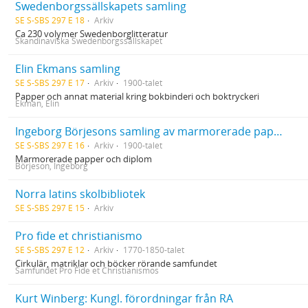
Swedenborgssällskapets samling
SE S-SBS 297 E 18
Arkiv
Ca 230 volymer Swedenborglitteratur
Skandinaviska Swedenborgssällskapet
Elin Ekmans samling
SE S-SBS 297 E 17
Arkiv
1900-talet
Papper och annat material kring bokbinderi och boktryckeri
Ekman, Elin
Ingeborg Börjesons samling av marmorerade papper och diplom
SE S-SBS 297 E 16
Arkiv
1900-talet
Marmorerade papper och diplom
Börjeson, Ingeborg
Norra latins skolbibliotek
SE S-SBS 297 E 15
Arkiv
Pro fide et christianismo
SE S-SBS 297 E 12
Arkiv
1770-1850-talet
Cirkulär, matriklar och böcker rörande samfundet
Samfundet Pro Fide et Christianismos
Kurt Winberg: Kungl. förordningar från RA