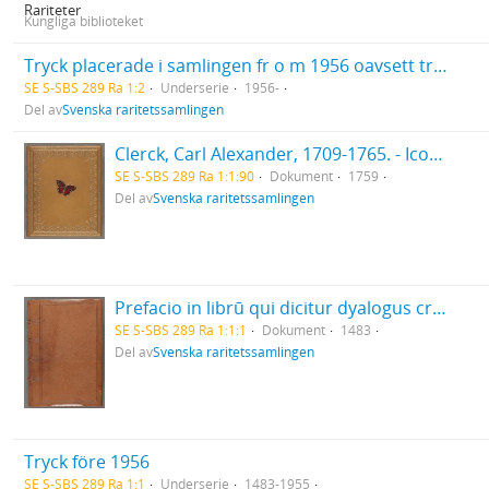
Rariteter
Kungliga biblioteket
Tryck placerade i samlingen fr o m 1956 oavsett tryckår
SE S-SBS 289 Ra 1:2
Underserie
1956-
Del av
Svenska raritetssamlingen
Clerck, Carl Alexander, 1709-1765. - Icones insectorum rariorum. (Pl.titelbl.) Stockholm. 1-2. 1759-65. [Del 1], Caroli Clerck reg: soc: scient: Upsal: membr: Icones insectorum rariorum cum nominibus eorum trivialibus, locisqve e C: Linnæi ... Syst: nat: allegatis Holmiæ 1759.. - 1759
SE S-SBS 289 Ra 1:1:90
Dokument
1759
Del av
Svenska raritetssamlingen
Prefacio in librū qui dicitur dyalogus creaturar[um] moralizatus omni materie morali iocundo et edificatiuo modo applicabilis. - 1483
SE S-SBS 289 Ra 1:1:1
Dokument
1483
Del av
Svenska raritetssamlingen
Tryck före 1956
SE S-SBS 289 Ra 1:1
Underserie
1483-1955