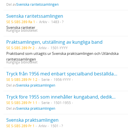
Del av
Svenska raritetssamlingen
Svenska raritetssamlingen
SE S-SBS 289 Ra 1
Arkiv
1483 - ?
Svenska rariteter
Kungliga biblioteket
Praktsamlingen, utställning av kungliga band
SE S-SBS 289 Pr 2
Arkiv
1501-YYYY
Praktband som uttagits ur Svenska praktsamlingen och Utländska
raritetssamlingen
Kungliga biblioteket
Tryck från 1956 med enbart specialband beställda av kända svenska bokbindare eller böcker inköpta med tanke på bokbandet
SE S-SBS 289 Pr 1:2
Serie
1956-YYYY
Del av
Svenska praktsamlingen
Tryck före 1955 som innehåller kungaband, dedikationsband, förlagsband och andra tryck med konstnärlig utformning
SE S-SBS 289 Pr 1:1
Serie
1501-1955
Del av
Svenska praktsamlingen
Svenska praktsamlingen
SE S-SBS 289 Pr 1
Arkiv
1501 - ?