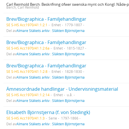
Carl Reinhold Berch: Beskrifning öfwer swenska mynt och Kongl. Nåde-
Berch, Carl Reinhold
Brev/Biographica - Familjehandlingar
SE S-HS Acc1970/41:1:2:1
Enhet
1779-1807
Del av
Almare Stäkets arkiv : Släkten Björnstjerna
Brev/Biographica - Familjehandlingar
SE S-HS Acc1970/41:1:2:6a
Enhet
1815-1827
Del av
Almare Stäkets arkiv : Släkten Björnstjerna
Brev/Biographica - Familjehandlingar
SE S-HS Acc1970/41:1:2:8
Enhet
1828-1830
Del av
Almare Stäkets arkiv : Släkten Björnstjerna
Ämnesordnade handlingar - Undervisningsmaterial
SE S-HS Acc1970/41:1:2:14
Enhet
u.å.
Del av
Almare Stäkets arkiv : Släkten Björnstjerna
Elisabeth Björnstjerna (f. von Stedingk)
SE S-HS Acc1970/41:1:3
Serie
1797-1866
Del av
Almare Stäkets arkiv : Släkten Björnstjerna