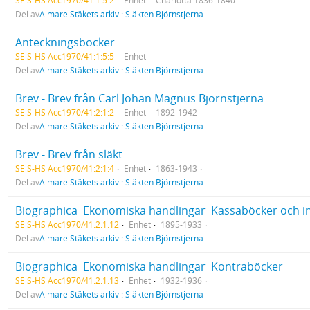
SE S-HS Acc1970/41:1:5:2
Enhet
Charlotta 1836-1840
Del av
Almare Stäkets arkiv : Släkten Björnstjerna
Anteckningsböcker
SE S-HS Acc1970/41:1:5:5
Enhet
Del av
Almare Stäkets arkiv : Släkten Björnstjerna
Brev - Brev från Carl Johan Magnus Björnstjerna
SE S-HS Acc1970/41:2:1:2
Enhet
1892-1942
Del av
Almare Stäkets arkiv : Släkten Björnstjerna
Brev - Brev från släkt
SE S-HS Acc1970/41:2:1:4
Enhet
1863-1943
Del av
Almare Stäkets arkiv : Släkten Björnstjerna
Biographica  Ekonomiska handlingar  Kassaböcker och 
SE S-HS Acc1970/41:2:1:12
Enhet
1895-1933
Del av
Almare Stäkets arkiv : Släkten Björnstjerna
Biographica  Ekonomiska handlingar  Kontraböcker
SE S-HS Acc1970/41:2:1:13
Enhet
1932-1936
Del av
Almare Stäkets arkiv : Släkten Björnstjerna