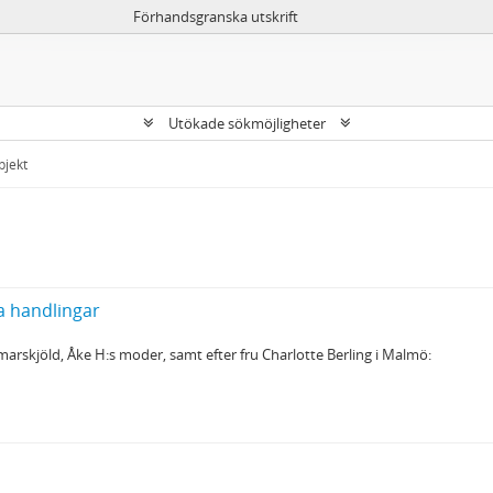
Förhandsgranska utskrift
Utökade sökmöjligheter
bjekt
a handlingar
marskjöld, Åke H:s moder, samt efter fru Charlotte Berling i Malmö: