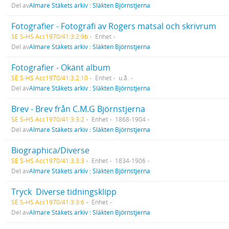
Del av
Almare Stäkets arkiv : Släkten Björnstjerna
Fotografier - Fotografi av Rogers matsal och skrivrum
SE S-HS Acc1970/41:3:2:9b
Enhet
Del av
Almare Stäkets arkiv : Släkten Björnstjerna
Fotografier - Okänt album
SE S-HS Acc1970/41:3:2:10
Enhet
u.å.
Del av
Almare Stäkets arkiv : Släkten Björnstjerna
Brev - Brev från C.M.G Björnstjerna
SE S-HS Acc1970/41:3:3:2
Enhet
1868-1904
Del av
Almare Stäkets arkiv : Släkten Björnstjerna
Biographica/Diverse
SE S-HS Acc1970/41:3:3:3
Enhet
1834-1906
Del av
Almare Stäkets arkiv : Släkten Björnstjerna
Tryck  Diverse tidningsklipp
SE S-HS Acc1970/41:3:3:6
Enhet
Del av
Almare Stäkets arkiv : Släkten Björnstjerna