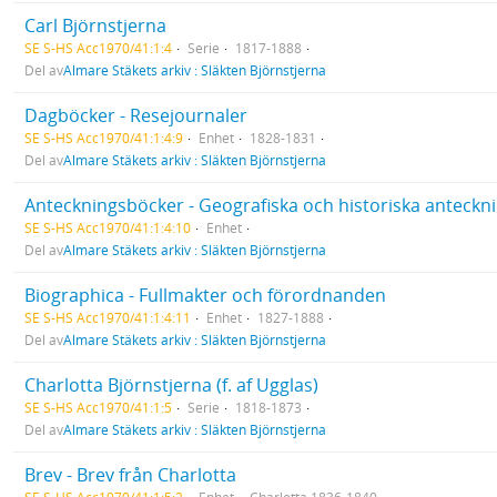
Carl Björnstjerna
SE S-HS Acc1970/41:1:4
Serie
1817-1888
Del av
Almare Stäkets arkiv : Släkten Björnstjerna
Dagböcker - Resejournaler
SE S-HS Acc1970/41:1:4:9
Enhet
1828-1831
Del av
Almare Stäkets arkiv : Släkten Björnstjerna
Anteckningsböcker - Geografiska och historiska anteckn
SE S-HS Acc1970/41:1:4:10
Enhet
Del av
Almare Stäkets arkiv : Släkten Björnstjerna
Biographica - Fullmakter och förordnanden
SE S-HS Acc1970/41:1:4:11
Enhet
1827-1888
Del av
Almare Stäkets arkiv : Släkten Björnstjerna
Charlotta Björnstjerna (f. af Ugglas)
SE S-HS Acc1970/41:1:5
Serie
1818-1873
Del av
Almare Stäkets arkiv : Släkten Björnstjerna
Brev - Brev från Charlotta