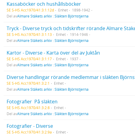
Kassaböcker och hushållsböcker
SE S-HS Acc1970/41:3:1:12d
Enhet
1898-1942
Del av
Almare Stäkets arkiv : Släkten Björnstjerna
Tryck - Diverse tryck och tidskrifter rörande Almare Stäk
SE S-HS Acc1970/41:3:1:13
Enhet
1914-1946
Del av
Almare Stäkets arkiv : Släkten Björnstjerna
Kartor - Diverse - Karta över del av Juktån
SE S-HS Acc1970/41:3:1:17
Enhet
1937
Del av
Almare Stäkets arkiv : Släkten Björnstjerna
Diverse handlingar rörande medlemmar i släkten Björnst
SE S-HS Acc1970/41:3:2:1
Enhet
Del av
Almare Stäkets arkiv : Släkten Björnstjerna
Fotografier  På släkten
SE S-HS Acc1970/41:3:2:8
Enhet
Del av
Almare Stäkets arkiv : Släkten Björnstjerna
Fotografier - Diverse
SE S-HS Acc1970/41:3:2:9a
Enhet