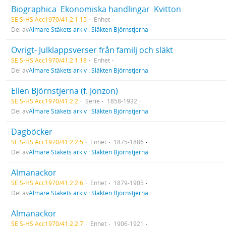
Biographica  Ekonomiska handlingar  Kvitton
SE S-HS Acc1970/41:2:1:15
Enhet
Del av
Almare Stäkets arkiv : Släkten Björnstjerna
Övrigt- Julklappsverser från familj och släkt
SE S-HS Acc1970/41:2:1:18
Enhet
Del av
Almare Stäkets arkiv : Släkten Björnstjerna
Ellen Björnstjerna (f. Jonzon)
SE S-HS Acc1970/41:2:2
Serie
1858-1932
Del av
Almare Stäkets arkiv : Släkten Björnstjerna
Dagböcker
SE S-HS Acc1970/41:2:2:5
Enhet
1875-1886
Del av
Almare Stäkets arkiv : Släkten Björnstjerna
Almanackor
SE S-HS Acc1970/41:2:2:6
Enhet
1879-1905
Del av
Almare Stäkets arkiv : Släkten Björnstjerna
Almanackor
SE S-HS Acc1970/41:2:2:7
Enhet
1906-1921