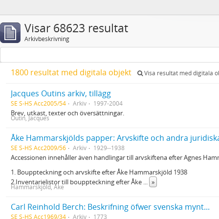
Visar 68623 resultat
Arkivbeskrivning
1800 resultat med digitala objekt
Visa resultat med digitala o
Jacques Outins arkiv, tillägg
SE S-HS Acc2005/54
Arkiv
1997-2004
Brev, utkast, texter och översättningar.
Outin, Jacques
Åke Hammarskjölds papper: Arvskifte och andra juridisk
SE S-HS Acc2009/56
Arkiv
1929--1938
Accessionen innehåller även handlingar till arvskiftena efter Agnes Ham
1. Bouppteckning och arvskifte efter Åke Hammarskjöld 1938
2.Inventarielistor till bouppteckning efter Åke
...
»
Hammarskjöld, Åke
Carl Reinhold Berch: Beskrifning öfwer svenska mynt...
SE S-HS Acc1969/34
Arkiv
1773