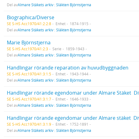
Del av
Almare Stäkets arkiv : Släkten Björnstjerna
Biographica/Diverse
SE S-HS Acc1970/41:2:2:8
Enhet
1874-1915
Del av
Almare Stäkets arkiv : Släkten Björnstjerna
Marie Björnstjerna
SE S-HS Acc1970/41:2:3
Serie
1859-1943
Del av
Almare Stäkets arkiv : Släkten Björnstjerna
Handlingar rörande reparation av huvudbyggnaden
SE S-HS Acc1970/41:3:1:5
Enhet
1943-1944
Del av
Almare Stäkets arkiv : Släkten Björnstjerna
Handlingar rörande egendomar under Almare Stäket  Di
SE S-HS Acc1970/41:3:1:7
Enhet
1646-1933
Del av
Almare Stäkets arkiv : Släkten Björnstjerna
Handlingar rörande egendomar under Almare stäket  Di
SE S-HS Acc1970/41:3:1:9
Enhet
1752-1891
Del av
Almare Stäkets arkiv : Släkten Björnstjerna