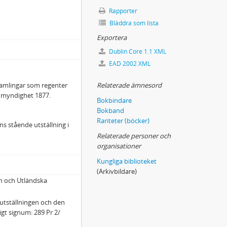
Rapporter
Bläddra som lista
Exportera
Dublin Core 1.1 XML
EAD 2002 XML
samlingar som regenter
Relaterade ämnesord
n myndighet 1877.
Bokbindare
Bokband
Rariteter (böcker)
s stående utställning i
Relaterade personer och
organisationer
Kungliga biblioteket
(Arkivbildare)
n och Utländska
 utställningen och den
igt signum: 289 Pr 2/