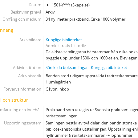
Datum
1501-YYYY (Skapelse)
Beskrivningsnivå
Arkiv
Omfång och medium
34 hyllmeter praktband. Cirka 1000 volymer
nhang
Arkivbildare
Kungliga biblioteket
Administrativ historik
De äldsta samlingarna härstammar från olika bok
byggde upp under 1500- och 1600-talen. Blev ege
Arkivinstitution
Särskilda boksamlingar - Kungliga biblioteket
Arkivhistorik
Banden stod tidigare uppställda i raritetskammaren
Humlegården
Förvärvsinformation
Gåvor, inköp
l och struktur
mfattning och innehåll
Praktband som uttagits ur Svenska praktsamlinge
raritetssamlingen
Uppordningssystem
Samlingen består av två delar: den bandhistoriska
bibliotekshistoriska utställningen. Uppställning enl
hyllnummer (i raritetskammaren) + löpnummer