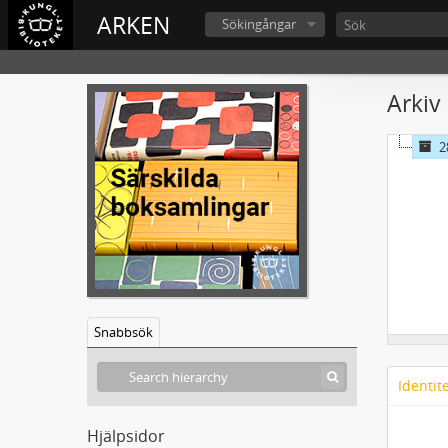
ARKEN
Sökingångar
Arkiv
2
Snabbsök
Identit
Hjälpsidor