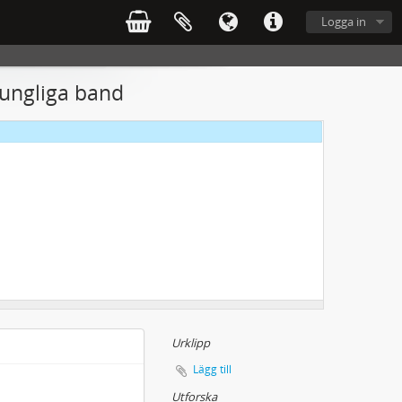
Logga in
 kungliga band
Urklipp
Lägg till
Utforska