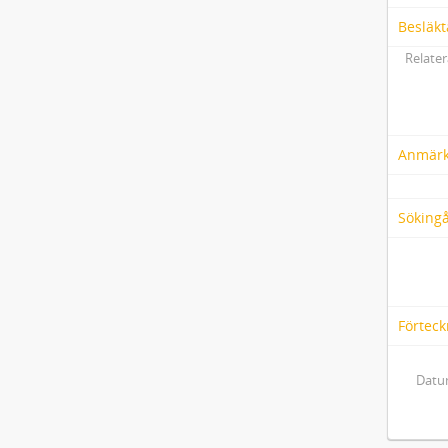
Besläkt
Relater
Anmärk
Söking
Förteck
Datum