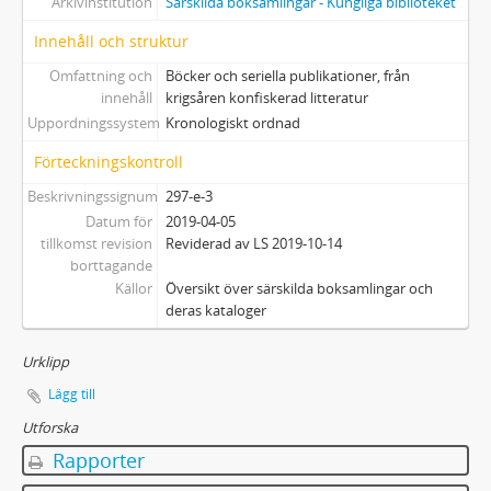
Arkivinstitution
Särskilda boksamlingar - Kungliga biblioteket
Innehåll och struktur
Omfattning och
Böcker och seriella publikationer, från
innehåll
krigsåren konfiskerad litteratur
Uppordningssystem
Kronologiskt ordnad
Förteckningskontroll
Beskrivningssignum
297-e-3
Datum för
2019-04-05
tillkomst revision
Reviderad av LS 2019-10-14
borttagande
Källor
Översikt över särskilda boksamlingar och
deras kataloger
Urklipp
Lägg till
Utforska
Rapporter