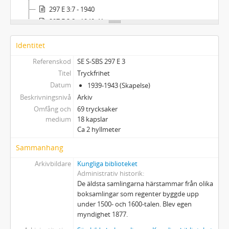
297 E 3:7 - 1940
297 E 3:8 - 1940-41
297 E 3:9 - 1940-41
Identitet
297 E 3:10 - 1941
297 E 3:11 - 1941
Referenskod
SE S-SBS 297 E 3
297 E 3:12 - 1941
Titel
Tryckfrihet
297 E 3:13 - 1941
Datum
1939-1943 (Skapelse)
297 E 3:14 - 1941-42
Beskrivningsnivå
Arkiv
297 E 3:15 - 1942
Omfång och
69 trycksaker
medium
18 kapslar
297 E 3:16 - 1942
Ca 2 hyllmeter
297 E 3:17 - 1942-43
297 E 3:18 - 1943
Sammanhang
Arkivbildare
Kungliga biblioteket
Administrativ historik
De äldsta samlingarna härstammar från olika
boksamlingar som regenter byggde upp
under 1500- och 1600-talen. Blev egen
myndighet 1877.