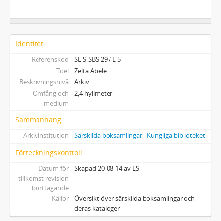
Identitet
Referenskod
SE S-SBS 297 E 5
Titel
Zelta Abele
Beskrivningsnivå
Arkiv
Omfång och
2,4 hyllmeter
medium
Sammanhang
Arkivinstitution
Särskilda boksamlingar - Kungliga biblioteket
Förteckningskontroll
Datum för
Skapad 20-08-14 av LS
tillkomst revision
borttagande
Källor
Översikt över särskilda boksamlingar och
deras kataloger