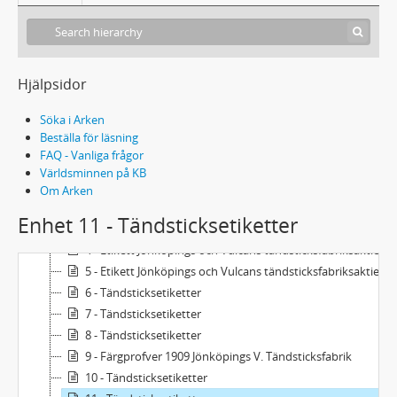
Hjälpsidor
Söka i Arken
Beställa för läsning
FAQ - Vanliga frågor
288 Tä 1 - Tändsticksetiketter
Världsminnen på KB
1 - Etikettbok Jönköpings och Vulcans tändsticksfabriksaktiebolag 1-1506
Om Arken
2 - Etikettbok Jönköpings och Vulcans tändsticksfabriksaktiebolag 1507-3540
Enhet 11 - Tändsticksetiketter
3 - Etikett Jönköpings och Vulcans tändsticksfabriksaktiebolag 3541-5955
4 - Etikett Jönköpings och Vulcans tändsticksfabriksaktiebolag 5956-7291
5 - Etikett Jönköpings och Vulcans tändsticksfabriksaktiebolag 7292-8521
6 - Tändsticksetiketter
7 - Tändsticksetiketter
8 - Tändsticksetiketter
9 - Färgprofver 1909 Jönköpings V. Tändsticksfabrik
10 - Tändsticksetiketter