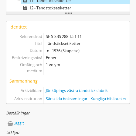
11 - Tändsticksetiketter
12 - Tändsticksetiketter
Identitet
Referenskod
SE S-SBS 288 Tä 1:11
Titel
Tändsticksetiketter
Datum
1936 (Skapelse)
Beskrivningsnivå
Enhet
Omfång och
1 volym
medium
Sammanhang
Arkivbildare
Jönköpings västra tändsticksfabrik
Arkivinstitution
Särskilda boksamlingar - Kungliga biblioteket
Beställningar
Lägg till
Urklipp