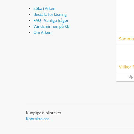
Söka i Arken
Beställa för läsning
FAQ - Vanliga frågor
Världsminnen på KB
Om Arken
Samma
Villkor
Up
Kungliga biblioteket
Kontakta oss