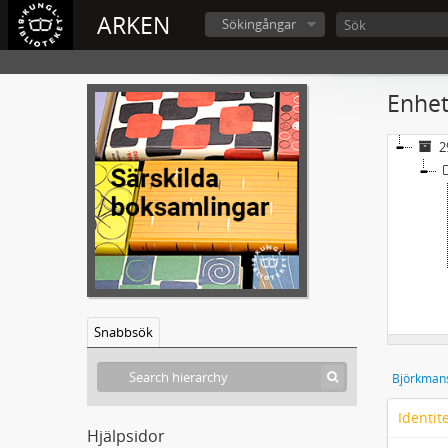
ARKEN
Sökingångar
Enhet
2
Snabbsök
Björkmans
Identit
Hjälpsidor