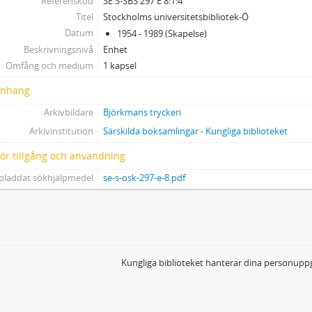
Referenskod
SE S-SBS 297 E 8:1:4
Titel
Stockholms universitetsbibliotek-Ö
Datum
1954 - 1989 (Skapelse)
Beskrivningsnivå
Enhet
Omfång och medium
1 kapsel
nhang
Arkivbildare
Björkmans tryckeri
Arkivinstitution
Särskilda boksamlingar - Kungliga biblioteket
 för tillgång och användning
pladdat sökhjälpmedel
se-s-osk-297-e-8.pdf
Kungliga biblioteket hanterar dina personuppg