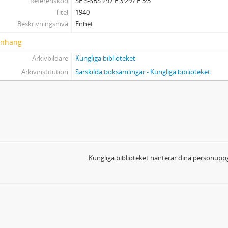
Referenskod
SE S-SBS 297 E 3:297 E 3:3
297 E 3:16 - 1942
Titel
1940
297 E 3:17 - 1942-43
Beskrivningsnivå
Enhet
297 E 3:18 - 1943
nhang
Arkivbildare
Kungliga biblioteket
Arkivinstitution
Särskilda boksamlingar - Kungliga biblioteket
Kungliga biblioteket hanterar dina personuppg