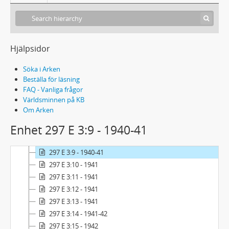
297 E 3 - Tryckfrihet
Hjälpsidor
297 E 3:1 - 1939
297 E 3:2 - 1939-40
Söka i Arken
297 E 3:3 - 1940
Beställa för läsning
FAQ - Vanliga frågor
297 E 3:4 - 1940
Världsminnen på KB
297 E 3:5 - 1940
Om Arken
297 E 3:6 - 1940
Enhet 297 E 3:9 - 1940-41
297 E 3:7 - 1940
297 E 3:8 - 1940-41
297 E 3:9 - 1940-41
297 E 3:10 - 1941
297 E 3:11 - 1941
297 E 3:12 - 1941
297 E 3:13 - 1941
297 E 3:14 - 1941-42
297 E 3:15 - 1942