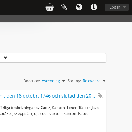
Log in
s
Direction:
Ascending
Sort by:
Relevance
Dagbok hållen på resan till Ost Indien begynt den 18 octobr: 1746 och slutad den 20 juni 1749
örliga beskrivningar av Cádiz, Kanton, Tenerifffa och Java.
 språket, skeppsfart, djur och växter i Kanton. Kapten