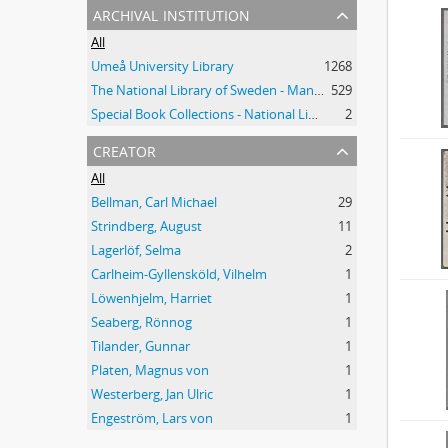
archival institution
All
Umeå University Library
1268
The National Library of Sweden - Manuscripts Collections
529
Special Book Collections - National Library of Sweden
2
creator
All
Bellman, Carl Michael
29
Strindberg, August
11
Lagerlöf, Selma
2
Carlheim-Gyllensköld, Vilhelm
1
Löwenhjelm, Harriet
1
Seaberg, Rönnog
1
Tilander, Gunnar
1
Platen, Magnus von
1
Westerberg, Jan Ulric
1
Engeström, Lars von
1