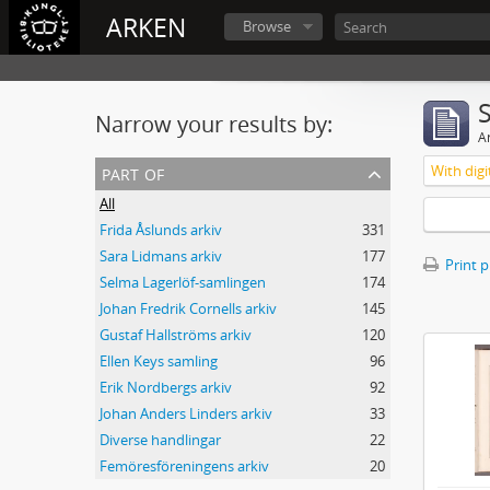
ARKEN
Browse
Narrow your results by:
Ar
part of
With digi
All
Frida Åslunds arkiv
331
Sara Lidmans arkiv
177
Print 
Selma Lagerlöf-samlingen
174
Johan Fredrik Cornells arkiv
145
Gustaf Hallströms arkiv
120
Ellen Keys samling
96
Erik Nordbergs arkiv
92
Johan Anders Linders arkiv
33
Diverse handlingar
22
Femöresföreningens arkiv
20