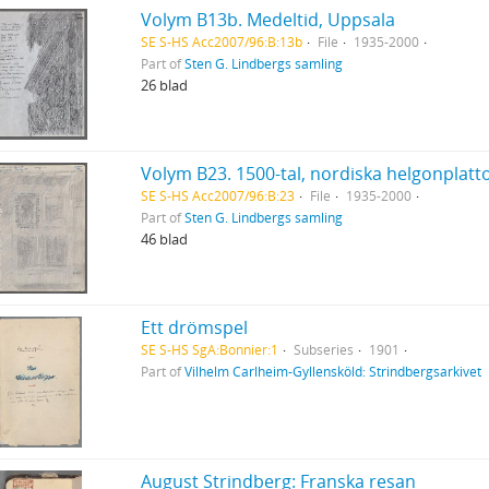
Volym B13b. Medeltid, Uppsala
SE S-HS Acc2007/96:B:13b
File
1935-2000
Part of
Sten G. Lindbergs samling
26 blad
SE S-HS Acc2007/96:B:23
File
1935-2000
Part of
Sten G. Lindbergs samling
46 blad
Ett drömspel
SE S-HS SgA:Bonnier:1
Subseries
1901
Part of
Vilhelm Carlheim-Gyllensköld: Strindbergsarkivet
August Strindberg: Franska resan