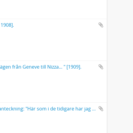
 1908].
en från Geneve till Nizza... " [1909].
[Dagboksanteckningar m. m., 1910]. Pärmanteckning: "Här som i de tidigare har jag under dessa resetider mäst skrifvit upp endast de böcker, jag lånat och läst, icke alla mina egna, som jag småningom fått och läst".