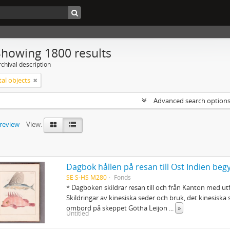
Showing 1800 results
chival description
tal objects
Advanced search option
preview
View:
SE S-HS M280
Fonds
* Dagboken skildrar resan till och från Kanton med utf
Skildringar av kinesiska seder och bruk, det kinesiska
ombord på skeppet Götha Leijon
...
»
Untitled