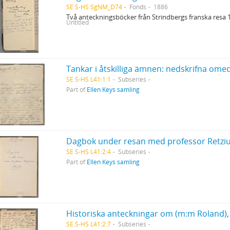
SE S-HS SgNM_D74
Fonds
1886
Två anteckningsböcker från Strindbergs franska resa 1
Untitled
SE S-HS L41:1:1
Subseries
Part of
Ellen Keys samling
Dagbok under resan med professor Retzius
SE S-HS L41:2:4
Subseries
Part of
Ellen Keys samling
SE S-HS L41:2:7
Subseries