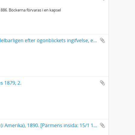
886. Böckerna förvaras i en kapsel
Tankar i åtskilliga ämnen: nedskrifna omedelbarligen efter ögonblickets ingifvelse, endast för att blifva af med dem. Skrifna under de sista 3 åren, men här inskrifna våren 1868... .
 1879, 2.
Historiska anteckningar om (m:m Roland), (i Amerika), 1890. [Pärmens insida: 15/1 1890, 1884 överstruket].