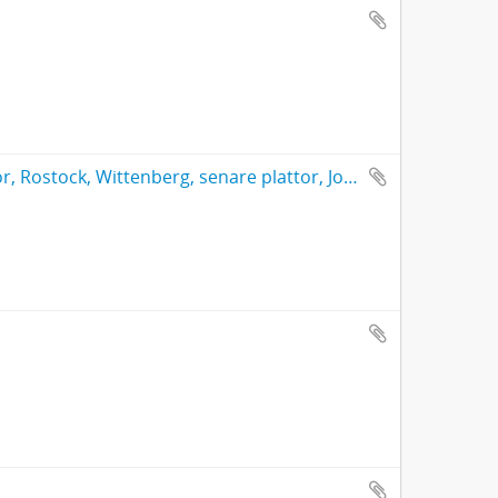
Volym B23. 1500-tal, nordiska helgonplattor, Rostock, Wittenberg, senare plattor, Johan III