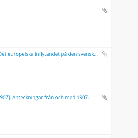
Föreläsningar i arbetarinstitutet 1902-03. Det europeiska inflytandet på den svenska litteraturen. [Storhetstiden].
07]. Anteckningar från och med 1907.