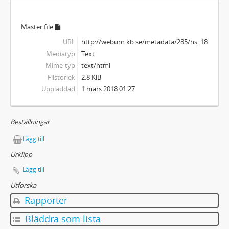
53 - Brev till och från andra personer ("Strödda brev i Ellen Keys samlingar")
54 - Telegram till Ellen Key
Master file
54a - Oidentifierade svenska och utländska brev
URL
http://weburn.kb.se/metadata/285/hs_1800128
55 - Brev till Ellen Key från svenskar
Mediatyp
Text
56 - Brev till Ellen Key från belgiska och holländska korrespondenter
Mime-typ
text/html
57 - Brev till Ellen Key från danska korrespondenter
Filstorlek
2.8 KiB
58 - Brev till Ellen Key från amerikanska och engelska korrespondenter
Uppladdad
1 mars 2018 01.27
59 - Brev till Ellen Key från finska korrespondenter
60 - Brev till Ellen Key från franska och fransk-schweiziska korrespondenter
61 - Brev till Ellen Key från italienska korrespondenter
Beställningar
62 - Brev till Ellen Key från norska korrespondenter
Lägg till
63 - Brev till Ellen Key från tyska korrespondenter
Urklipp
64 - Brev till Ellen Key från övriga utländska korrespondenter
65 - Stambok tillhörig Ellen Key och upplagd på Strand år 1920, jämte en samling fotografiska plåtar (ur Ellen Keys dagbok på Strand)
Lägg till
66-67 - Brev till och från Ellen Key
Utforska
68 - Biographica
Rapporter
69 - Tidningsurklipp
Bläddra som lista
70 - Brev till och från Emil Key