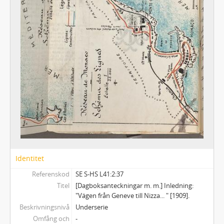
56 - Pascal.
57 - Anteckningar om och af M:me Stael.
58 - Herbert Spencer.
59 - Kulturhistoria.
3 - Anteckningsböcker, större format
4 - Ellen Keys Folkbildningsarbetet, 1906
5 - Utkast till studien öfver C. J. L. Almquist 1897
6 - Essayer om E. B. Browning och George Eliot
7 - Resebrev från Sverige
8:1-2 - Anteckningar under min resa 1873, I-II
9 - Excerpter och brev om August Strindberg
10 - Manuskriptet till De franska salongerna m. m.
11 - Björnstjerne Björnson
12 - "Kärleken och äktenskapet i den nordiska litteraturen"
Identitet
13 - Poesialbum
Referenskod
SE S-HS L41:2:37
14 - Angående Rainer Maria Rilke
Titel
[Dagboksanteckningar m. m.] Inledning:
15 - Ludwig Börne om Hamlet
"Vägen från Geneve till Nizza... " [1909].
16 - "Sundsholm den 13 augusti 1868"
Beskrivningsnivå
Underserie
17 - Svenska uppsatser av Ellen Key
Omfång och
-