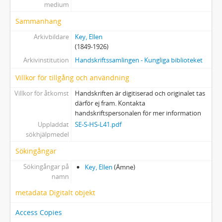
medium
18 - Samlingar ur folklivet
19 - Sagor samt verskludder
Sammanhang
20 - Diverse uppsatser, dikter, excerpter m. m. av Ellen Key
Arkivbildare
Key, Ellen
21 - Malin Blomsterberg
(1849-1926)
22 - Om Urban von Feilitzen
Arkivinstitution
Handskriftssamlingen - Kungliga biblioteket
23 - Brev till och från Urban von Feilitzen m. fl., samt skrifter
24 - Dikter m. m. av Gesine / Gesina Frerichs (Naef)
Villkor för tillgång och användning
25 - Strödda papper
Villkor för åtkomst
Handskriften är digitiserad och originalet tas
26 - Eftermälen m. m. om Ellen Key
därför ej fram. Kontakta
27 - Svenskt vett och ovett om Ellen Key m. m.
handskriftspersonalen för mer information
28-32 - Album med pressklipp
Uppladdat
SE-S-HS-L41.pdf
sökhjälpmedel
33-45 - Övriga pressklipp
46 - Dicksonska folkbibliotekets festskrift (Ellen Key-bibliografi)
Sökingångar
47 - Varia biographica rörande Ellen Key
Sökingångar på
Key, Ellen
(Ämne)
48 - Diverse särtryck och dedikationsexemplar, flera med anteckningar
namn
49 - Diverse kuvert och omslag
metadata Digitalt objekt
50 - Brev och handlingar rörande Ellen Keys samlingar
51 - Familjebrev
Access Copies
52 - Brev från Ellen Key till skilda personer