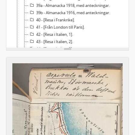
39a - Almanacka 1918, med anteckningar.
39b - Almanacka 1916, med anteckningar.
40 - [Resa i Frankrike].
41 - [Från London till Paris].
42 - [Resa i Italien, 1].
43 - [Resa i Italien, 2].
44 - [Resa i Italien, 3].
45 - [Resa i Italien, 4].
46 - [Resa i Schweiz].
47 - [Resa i Tyskland].
48 - [Om Carlyle].
49 - Madame du Deffand och Duchesse de Choiseul [m. m.].
50 - K. A. Ehrensvärd.
51 - Lasalle. Byron [m. fl.].
52 - Lermontoff [m. fl.].
53 - G. E. Lessing.
54 - Marie Antoinette.
55 - Montequieu.