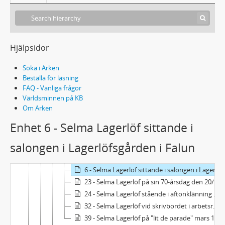
334 - PRESSKLIPP
335 - DIVERSE HANDLINGAR
336 - FOTOGRAFIER
Fe - Selma Lagerlöf, porträtt
Hjälpsidor
1 - Selma Lagerlöf, porträtt
2 - Selma Lagerlöf, porträtt
Söka i Arken
3 - Selma Lagerlöf, porträtt
Beställa för läsning
4 - Selma Lagerlöf, porträtt
FAQ - Vanliga frågor
5 - Selma Lagerlöf, porträtt
Världsminnen på KB
Om Arken
1 - Selma Lagerlöf sittande på en trappa omgiven av grönska på Nääs
2 - Selma Lagerlöf sittande vid sitt skrivbord i arbetsrummet i Centralpalatset i Falun
Enhet 6 - Selma Lagerlöf sittande i
3 - Selma Lagerlöf på balkongen till Centralpalatset i Falun
salongen i Lagerlöfsgården i Falun
4 - Selma Lagerlöf sittande i karmstol med huvudet vilande i höger hand
5 - Selma Lagerlöf sittande i arbetsrummet i Centralpalatset i Falun
6 - Selma Lagerlöf sittande i salongen i Lagerlöfsgården i Falun
23 - Selma Lagerlöf på sin 70-årsdag den 20/11-1928, sittande i blomsterhav i Valborg Olanders våning på Karlavägen
24 - Selma Lagerlöf stående i aftonklänning med kraghalsband
32 - Selma Lagerlöf vid skrivbordet i arbetsrummet på Mårbacka, iklädd mörk kofta
39 - Selma Lagerlöf på "lit de parade" mars 1940