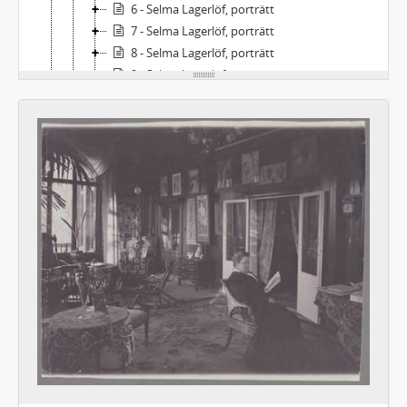
6 - Selma Lagerlöf, porträtt
7 - Selma Lagerlöf, porträtt
8 - Selma Lagerlöf, porträtt
9 - Selma Lagerlöf, porträtt, m.m.
Fg - Selma Lagerlöf, grupporträtt
For - Porträtt av Selma Lagerlöf (m.fl.). Orientresan 1899-1900
Fse - Sophie Elkans bilder
Fs - Fotografier av andra personer, släktingar
Faes - Fotografier av andra personer, porträtt. Svenska
Faeu - Fotografier av andra personer, porträtt. Utländska
Fags - Fotografier av andra personer, gruppbilder. Svenska
Fagu - Fotografier av andra personer, gruppbilder. Utländska
Fos - Orter: Sverige (utom Mårbacka)
Fom - Orter: Sverige - Mårbacka
Fou - Orter: Utlandet
Fbl - Fotografier: Blandat, svenska respektive utländska
Ft - Fotografier från teaterföreställningar. Svenska respektive utländska
Fu - Fotografier från utställningar. Svenska respektive utländska
Alb - Album, svenska respektive utländska