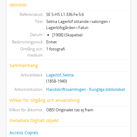
Identitet
337 - BILDER
338 - NILS AFZELIUS LAGERLÖFMATERIAL
Referenskod
SE S-HS L1:336:Fe:5:6
339 - VALBORG OLANDERS LAGERLÖFMATERIAL
Titel
Selma Lagerlöf sittande i salongen i
Lagerlöfsgården i Falun
340 - SELMA LAGERLÖF-SÄLLSKAPET
Datum
[1908] (Skapelse)
341 - SOPHIE ELKANS ANTECKNINGAR
Beskrivningsnivå
Enhet
Omfång och
1 fotografi
medium
Sammanhang
Arkivbildare
Lagerlöf, Selma
(1858-1940)
Arkivinstitution
Handskriftssamlingen - Kungliga biblioteket
Villkor för tillgång och användning
Villkor för åtkomst
OBS! Originalet tas ej fram
metadata Digitalt objekt
Access Copies