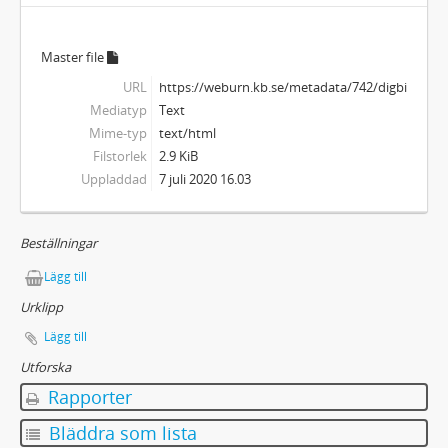
Master file
URL
https://weburn.kb.se/metadata/742/digbild_22
Mediatyp
Text
Mime-typ
text/html
Filstorlek
2.9 KiB
Uppladdad
7 juli 2020 16.03
Beställningar
Lägg till
Urklipp
Lägg till
Utforska
Rapporter
Bläddra som lista