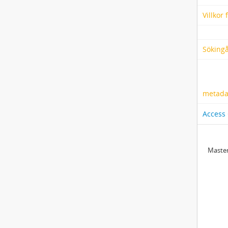
Villkor
Söking
metadat
Access
Master