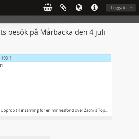
Logga in
r 1925]
 1935
ts besök på Mårbacka den 4 juli
 1931]
31
prop till insamling för en minnesfond över Zachris Topelius]
ch!