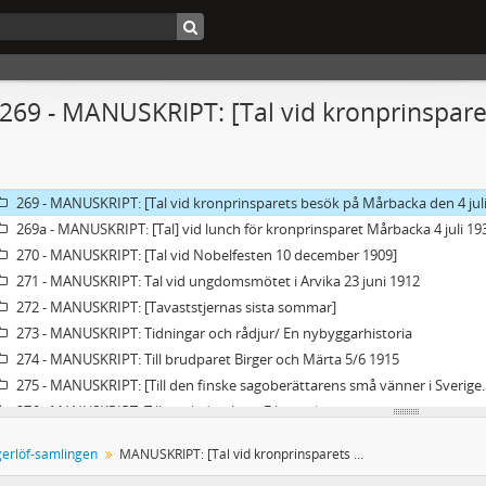
262a - MANUSKRIPT: Tal i Svenska akademien 20 december 1926
263 - MANUSKRIPT: [Tal i Värmländska sällskapet i Stockholm 13 decembe
264 - MANUSKRIPT: [Tal på jordbrukets dag, Mårbacka den 10 juli 1926]
265 - MANUSKRIPT: Tal på Mårbacka till Franska handelsdelegationen 2/6
 269 - MANUSKRIPT: [Tal vid kronprinspare
266 - MANUSKRIPT: Tal till Godtemplarorden/ Tal till Chicago-kören
267 - MANUSKRIPT: Tal vid banketten den 20 november 1928
268 - MANUSKRIPT: Tal vid Ekumeniska mötet 1925
269 - MANUSKRIPT: [Tal vid kronprinsparets besök på Mårbacka den 4 juli
269a - MANUSKRIPT: [Tal] vid lunch för kronprinsparet Mårbacka 4 juli 19
270 - MANUSKRIPT: [Tal vid Nobelfesten 10 december 1909]
271 - MANUSKRIPT: Tal vid ungdomsmötet i Arvika 23 juni 1912
272 - MANUSKRIPT: [Tavaststjernas sista sommar]
273 - MANUSKRIPT: Tidningar och rådjur/ En nybyggarhistoria
274 - MANUSKRIPT: Till brudparet Birger och Märta 5/6 1915
275 - MANUSKRIPT: [Till den finske sagoberättarens små vänner i Sverige. Up
276 - MANUSKRIPT: Till en skidtävling i Filipstad
277 - MANUSKRIPT: Till Falu Länstidning på 150-årsdagen
erlöf-samlingen
MANUSKRIPT: [Tal vid kronprinsparets besök på Mårbacka den 4 juli 1931]
278 - MANUSKRIPT: [Till mina polska läsare.] Do moich czytelników polski