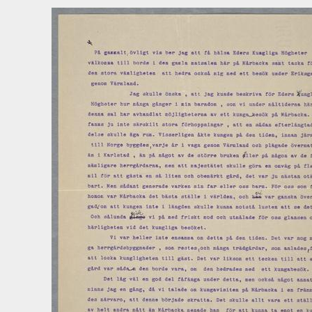
279 - MANUSKRIPT: Till mor
280 - MANUSKRIPT: Till Nedrustningskonferensen. På uppdrag av föreni
281 - MANUSKRIPT:Till skidlöparna i Filipstad
282 - MANUSKRIPT: Till Svenska Akademien. Promemoria till Svenska Akad
283 - MANUSKRIPT: Till Värmlands studenter. Hälsning vid invigningen a
284 - MANUSKRIPT: Till Värmländska ungdomsmötet i Sunne midsommar
284a - MANUSKRIPT: Till Värmländska ungdomsmötet [midsommaren 19
285 - MANUSKRIPT: Torparen hos Dobbrichsen (Lorichs)
286 - MANUSKRIPT: Torup
287 - MANUSKRIPT: Trollmusik. En julberättelse
288 - MANUSKRIPT: Träbibeln
289 - MANUSKRIPT: Två farkoster
290 - MANUSKRIPT: Tysk stil; välskrivningsövningar
291 - MANUSKRIPT: Tärnornas tal till marskalkarna vid bröllopet på Sund
292 - MANUSKRIPT: [Till landshövding Unger]
293 - MANUSKRIPT: Unison sång i Österlandet. (Österländsk sång. Ett re
294 - MANUSKRIPT: [Upprop inför 75-årsdagen]
295 - MANUSKRIPT: Utkast från Falutiden (”Då jag en sådan här mörk vint
296 - MANUSKRIPT: [Utkast]: ”Ni tar vara på de gamla sköna sockendräk