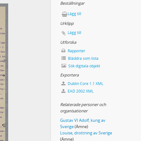
Beställningar
ngen Rädda barnen
Lägg till
Urklipp
emien angående pensionsförsäkring till svenska författare
v Värmlands nations i Uppsala byggnad
Lägg till
afton 1937
Utforska
37]
Rapporter
Bläddra som lista
Sök digitala objekt
Exportera
Dublin Core 1.1 XML
EAD 2002 XML
sberg den 12 juni 1884
Relaterade personer och
organisationer
seminne)
Gustav VI Adolf, kung av
Sverige
(Ämne)
erkväll kastar blickarna ut genom fönstret…”)
Louise, drottning av Sverige
terna…”
(Ämne)