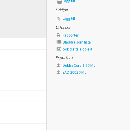
Lägg till
tt i Falun 2/1 1906]
Urklipp
Lägg till
Utforska
Rapporter
orwegen"]
Bläddra som lista
odor Gellerstedt]
Sök digitala objekt
st/Två fattiga vandrare
Exportera
Dublin Core 1.1 XML
EAD 2002 XML
 1916.
dlig odling