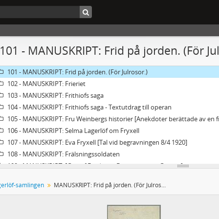
96a - MANUSKRIPT: Farmors predikan
97 - MANUSKRIPT: Filipstadsresan
98 - MANUSKRIPT: Tal på Mårbacka med anledning av överlämnandet av G
99 - MANUSKRIPT: John Forsell
 101 - MANUSKRIPT: Frid på jorden. (För Jul
99a - MANUSKRIPT: John Forsell
100 - MANUSKRIPT: Fredsgudinnan sitter sorgsen…
101 - MANUSKRIPT: Frid på jorden. (För Julrosor.)
102 - MANUSKRIPT: Frieriet
103 - MANUSKRIPT: Frithiofs saga
104 - MANUSKRIPT: Frithiofs saga - Textutdrag till operan
105 - MANUSKRIPT: Fru Weinbergs historier [Anekdoter berättade av en 
106 - MANUSKRIPT: Selma Lagerlöf om Fryxell
107 - MANUSKRIPT: Eva Fryxell [Tal vid begravningen 8/4 1920]
108 - MANUSKRIPT: Frälsningssoldaten
109 - MANUSKRIPT: [Gustaf Fröding – Der geheimrat Goethe]
110 - MANUSKRIPT: Fröken Gabriele von Dardel
erlöf-samlingen
MANUSKRIPT: Frid på jorden. (För Julrosor.)
111 - MANUSKRIPT: Till Redaktionen av tidningen Fönstret. [Om Ida Bäc
112 - MANUSKRIPT: För några år sedan hände det mig en gång något gans
113 - MANUSKRIPT: [Föreningen för kvinnlig rösträtt]