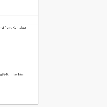
r ej fram. Kontakta
 kvinnor]
5qg894kmhkw.htm
en]
len i Gösta Berlings saga]