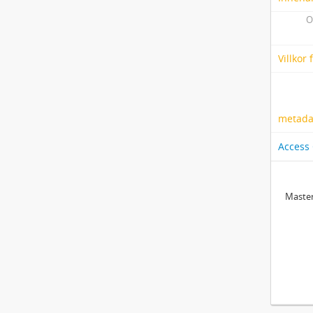
O
Villkor
metadat
Access
Master