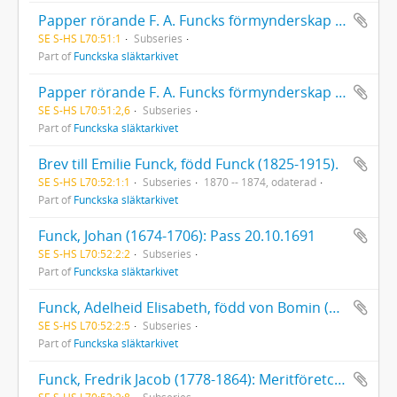
Papper rörande F. A. Funcks förmynderskap för Svante Banér
SE S-HS L70:51:1
Subseries
Part of
Funckska släktarkivet
Papper rörande F. A. Funcks förmynderskap för August Thollander (1841-1930)
SE S-HS L70:51:2,6
Subseries
Part of
Funckska släktarkivet
Brev till Emilie Funck, född Funck (1825-1915).
SE S-HS L70:52:1:1
Subseries
1870 -- 1874, odaterad
Part of
Funckska släktarkivet
Funck, Johan (1674-1706): Pass 20.10.1691
SE S-HS L70:52:2:2
Subseries
Part of
Funckska släktarkivet
Funck, Adelheid Elisabeth, född von Bomin (1718-1778): Begravningsverser vid hennes jordfästning 1778
SE S-HS L70:52:2:5
Subseries
Part of
Funckska släktarkivet
Funck, Fredrik Jacob (1778-1864): Meritföretckning (1807). Brev (1858-1862) från och till Fredrik Jacob Funck.
SE S-HS L70:52:2:8
Subseries