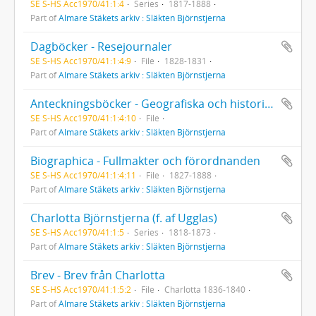
SE S-HS Acc1970/41:1:4
Series
1817-1888
Part of
Almare Stäkets arkiv : Släkten Björnstjerna
Dagböcker - Resejournaler
SE S-HS Acc1970/41:1:4:9
File
1828-1831
Part of
Almare Stäkets arkiv : Släkten Björnstjerna
Anteckningsböcker - Geografiska och historiska anteckningar
SE S-HS Acc1970/41:1:4:10
File
Part of
Almare Stäkets arkiv : Släkten Björnstjerna
Biographica - Fullmakter och förordnanden
SE S-HS Acc1970/41:1:4:11
File
1827-1888
Part of
Almare Stäkets arkiv : Släkten Björnstjerna
Charlotta Björnstjerna (f. af Ugglas)
SE S-HS Acc1970/41:1:5
Series
1818-1873
Part of
Almare Stäkets arkiv : Släkten Björnstjerna
Brev - Brev från Charlotta
SE S-HS Acc1970/41:1:5:2
File
Charlotta 1836-1840
Part of
Almare Stäkets arkiv : Släkten Björnstjerna