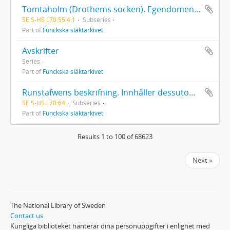
Tomtaholm (Drothems socken). Egendomen Tomtaholm med underlydande gårdar köptes av bergsrådet Alexander Funck 1770. Den bundna volymen inleds med en historisk beskrivning av egendomen gjord av Gustaf Johan Funck. Nr 1 i samma volym är ett brev från Johan Banér (1596-1641) till översten Otto von Sack, 06.07.1637
SE S-HS L70:55:4:1
Subseries
Part of
Funckska släktarkivet
Avskrifter
Series
Part of
Funckska släktarkivet
Runstafwens beskrifning. Innhåller dessutom 1 brev (1968) till Olof von Feilitzen.
SE S-HS L70:64
Subseries
Part of
Funckska släktarkivet
Results 1 to 100 of 68623
Next »
The National Library of Sweden
Contact us
Kungliga biblioteket hanterar dina personuppgifter i enlighet med