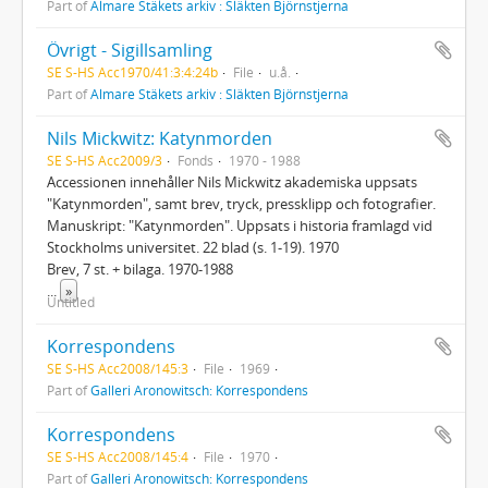
Part of
Almare Stäkets arkiv : Släkten Björnstjerna
Övrigt - Sigillsamling
SE S-HS Acc1970/41:3:4:24b
File
u.å.
Part of
Almare Stäkets arkiv : Släkten Björnstjerna
Nils Mickwitz: Katynmorden
SE S-HS Acc2009/3
Fonds
1970 - 1988
Accessionen innehåller Nils Mickwitz akademiska uppsats
"Katynmorden", samt brev, tryck, pressklipp och fotografier.
Manuskript: "Katynmorden". Uppsats i historia framlagd vid
Stockholms universitet. 22 blad (s. 1-19). 1970
Brev, 7 st. + bilaga. 1970-1988
...
»
Untitled
Korrespondens
SE S-HS Acc2008/145:3
File
1969
Part of
Galleri Aronowitsch: Korrespondens
Korrespondens
SE S-HS Acc2008/145:4
File
1970
Part of
Galleri Aronowitsch: Korrespondens