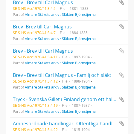
Brev - Brev till Carl Magnus
SE S-HS Acc1970/41:3:4:5
File
1881- 1883
Part of
Almare Stäkets arkiv : Släkten Björnstjerna
Brev -Brev till Carl Magnus
SE S-HS Acc1970/41:3:4:7
File
1884-1885
Part of
Almare Stäkets arkiv : Släkten Björnstjerna
Brev - Brev till Carl Magnus
SE S-HS Acc1970/41:3:4:11
File
1897-1904
Part of
Almare Stäkets arkiv : Släkten Björnstjerna
Brev - Brev till Carl Magnus - Familj och släkt
SE S-HS Acc1970/41:3:4:12
File
1898-1904
Part of
Almare Stäkets arkiv : Släkten Björnstjerna
Tryck - Svenska Gillet i Finland genom ett halvt sekel
SE S-HS Acc1970/41:3:4:19
File
1887-1937
Part of
Almare Stäkets arkiv : Släkten Björnstjerna
Ämnesordnade handlingar- Offentliga handlingar
SE S-HS Acc1970/41:3:4:22
File
1815-1904