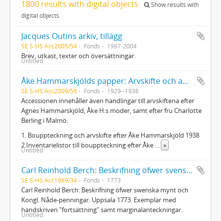
1800 results with digital objects
Show results with
digital objects
Jacques Outins arkiv, tillägg
SE S-HS Acc2005/54
Fonds
1997-2004
Brev, utkast, texter och översättningar.
Untitled
Åke Hammarskjölds papper: Arvskifte och andra juridiska handlingar
SE S-HS Acc2009/56
Fonds
1929--1938
Accessionen innehåller även handlingar till arvskiftena efter
Agnes Hammarskjöld, Åke H:s moder, samt efter fru Charlotte
Berling i Malmö:
1. Bouppteckning och arvskifte efter Åke Hammarskjöld 1938
2.Inventarielistor till bouppteckning efter Åke
...
»
Untitled
Carl Reinhold Berch: Beskrifning öfwer svenska mynt...
SE S-HS Acc1969/34
Fonds
1773
Carl Reinhold Berch: Beskrifning öfwer swenska mynt och
Kongl. Nåde-penningar. Uppsala 1773. Exemplar med
handskriven "fortsättning" samt marginalanteckningar.
Untitled