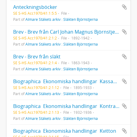
Anteckningsböcker
SE S-HS Acc1970/41:1:5:5
File
Part of
Almare Stäkets arkiv : Släkten Björnstjerna
Brev - Brev från Carl Johan Magnus Björnstjerna
SE S-HS Acc1970/41:2:1:2
File
1892-1942
Part of
Almare Stäkets arkiv : Släkten Björnstjerna
Brev - Brev från släkt
SE S-HS Acc1970/41:2:1:4
File
1863-1943
Part of
Almare Stäkets arkiv : Släkten Björnstjerna
Biographica  Ekonomiska handlingar  Kassaböcker och inkomst/utgiftsböcker
SE S-HS Acc1970/41:2:1:12
File
1895-1933
Part of
Almare Stäkets arkiv : Släkten Björnstjerna
Biographica  Ekonomiska handlingar  Kontraböcker
SE S-HS Acc1970/41:2:1:13
File
1932-1936
Part of
Almare Stäkets arkiv : Släkten Björnstjerna
Biographica  Ekonomiska handlingar  Kvitton
SE S-HS Acc1970/41:2:1:15
File