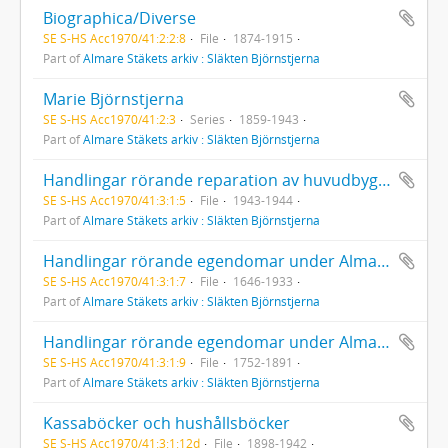
Biographica/Diverse
SE S-HS Acc1970/41:2:2:8
File
1874-1915
Part of
Almare Stäkets arkiv : Släkten Björnstjerna
Marie Björnstjerna
SE S-HS Acc1970/41:2:3
Series
1859-1943
Part of
Almare Stäkets arkiv : Släkten Björnstjerna
Handlingar rörande reparation av huvudbyggnaden
SE S-HS Acc1970/41:3:1:5
File
1943-1944
Part of
Almare Stäkets arkiv : Släkten Björnstjerna
Handlingar rörande egendomar under Almare Stäket  Diverse
SE S-HS Acc1970/41:3:1:7
File
1646-1933
Part of
Almare Stäkets arkiv : Släkten Björnstjerna
Handlingar rörande egendomar under Almare stäket  Diverse
SE S-HS Acc1970/41:3:1:9
File
1752-1891
Part of
Almare Stäkets arkiv : Släkten Björnstjerna
Kassaböcker och hushållsböcker
SE S-HS Acc1970/41:3:1:12d
File
1898-1942