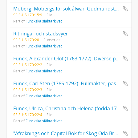
Moberg, Mobergs försök åfwan Gudmundstorpet på stadsens utmark
SE S-HS L70:15:9
File
Part of
Funckska släktarkivet
Ritningar och stadsvyer
SE S-HS L70:20
Subseries
Part of
Funckska släktarkivet
Funck, Alexander Olof (1763-1772): Diverse papper
SE S-HS L70:22:2
File
Part of
Funckska släktarkivet
Funck, Carl Sten (1765-1792): Fullmakter, pass, räkenskaper, dagboksanteckningar; fadern Alexander Funcks föreskrifter om hans studier och uppfostran med mera. Brev (1780-1785, odaterad) till och från Carl Sten Funck.
SE S-HS L70:22:3
File
Part of
Funckska släktarkivet
Funck, Ulrica, Christina och Helena (födda 1769, 1771 respektive 1772. Alla döda 1775), Diverse papper
SE S-HS L70:22:4
File
Part of
Funckska släktarkivet
"Afräknings och Capital Bok för Skog Öda Bruk Åhr 1797". [Räkenskaper för ett fingerat bruk för övnings skull uppställda av Gustaf Johan Funck.]