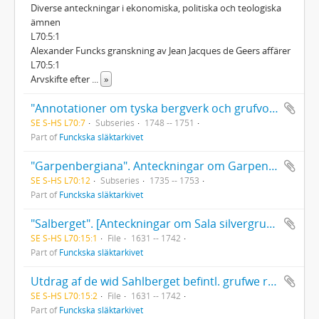
Diverse anteckningar i ekonomiska, politiska och teologiska
ämnen
L70:5:1
Alexander Funcks granskning av Jean Jacques de Geers affärer
L70:5:1
Arvskifte efter
...
»
"Annotationer om tyska bergverk och grufvor".
SE S-HS L70:7
Subseries
1748 -- 1751
Part of
Funckska släktarkivet
"Garpenbergiana". Anteckningar om Garpenbergs kopparverk.
SE S-HS L70:12
Subseries
1735 -- 1753
Part of
Funckska släktarkivet
"Salberget". [Anteckningar om Sala silvergruva 1740].
SE S-HS L70:15:1
File
1631 -- 1742
Part of
Funckska släktarkivet
Utdrag af de wid Sahlberget befintl. grufwe relationer med register.
SE S-HS L70:15:2
File
1631 -- 1742
Part of
Funckska släktarkivet