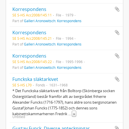
Korrespondens
SE S-HS Acc2008/145:11
File
1979
Part of
Galleri Aronowitsch: Korrespondens
Korrespondens
SE S-HS Acc2008/145:21
File
1994
Part of
Galleri Aronowitsch: Korrespondens
Korrespondens
SE S-HS Acc2008/145:22
File
1995-1996
Part of
Galleri Aronowitsch: Korrespondens
Funckska släktarkivet
SE S-HS L70
Fonds
1631--1968
* Det Funckska släktarkivet från Bolltorp (Skönberga socken
Östergötland) består framför allt av bergsrådet friherre
Alexander Funcks (1716-1797), hans äldre sons bergsnotarien
Gustaf Johan Funcks (1775-1852) och dennes sons
kabinettskammarherren Fredrik
...
»
Untitled
Gustav Funck, Diverse anteckningar