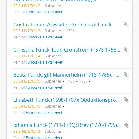
SE S-HS L70:1:2
Subseries
Part of
Funckska släktarkivet
Gustav Funck, Arvskifte efter Gustaf Funck.
SE S-HS L70:1:3
Subseries
1736
Part of
Funckska släktarkivet
Christina Funck, född Cronström (1678-1758): 1 brev till Christina Funck (1736). Testamente (1744). Diverse papper rörande Christina Funcks sterbhus
SE S-HS L70:1:4
Subseries
Part of
Funckska släktarkivet
Beata Funck, gift Mannerheim (1713-1785): "Förteckning på det doter Beata Funck hafwet bekommit till medgift utur huset d 1 Decemb. 1736". [Uppsatt av Christina Funck, född Cronström.]. Testamente (1775). Brev till Beata Funck, 6 st. (1783).
SE S-HS L70:1:5
Subseries
1736 -- 1783
Part of
Funckska släktarkivet
Elisabeth Funck (1698-1707): Obduktionsprotokoll av provinsialläkare Per Elfving
SE S-HS L70:1:6
Subseries
Part of
Funckska släktarkivet
Johanna Funck (1711-1796): Brev (1770-1795) till Johanna Funck. Franska skrivövningar av Johanna Funck. Fröken Johanna Funck, Räkenskaper, bouppteckning med mera
SE S-HS L70:1:8
Subseries
Part of
Funckska släktarkivet