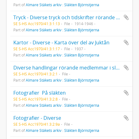
Part of
Almare Stäkets arkiv : Släkten Björnstjerna
Tryck - Diverse tryck och tidskrifter rörande Almare Stäket
SE S-HS Acc1970/41:3:1:13
File
1914-1946
Part of
Almare Stäkets arkiv : Släkten Björnstjerna
Kartor - Diverse - Karta över del av Juktån
SE S-HS Acc1970/41:3:1:17
File
1937
Part of
Almare Stäkets arkiv : Släkten Björnstjerna
Diverse handlingar rörande medlemmar i släkten Björnstjerna  akter med personliga handlingar
SE S-HS Acc1970/41:3:2:1
File
Part of
Almare Stäkets arkiv : Släkten Björnstjerna
Fotografier  På släkten
SE S-HS Acc1970/41:3:2:8
File
Part of
Almare Stäkets arkiv : Släkten Björnstjerna
Fotografier - Diverse
SE S-HS Acc1970/41:3:2:9a
File
Part of
Almare Stäkets arkiv : Släkten Björnstjerna