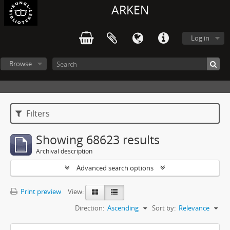
ARKEN
Log in
Browse
Filters
Showing 68623 results
Archival description
Advanced search options
Print preview
View:
Direction:
Ascending
Sort by:
Relevance