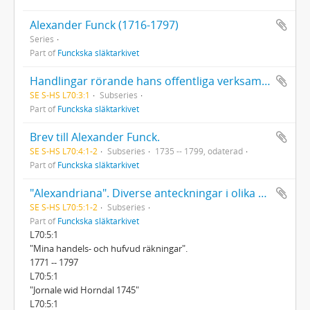
Alexander Funck (1716-1797)
Series
Part of
Funckska släktarkivet
Handlingar rörande hans offentliga verksamhet: Anteckningar om bergmästareförrättningar i Södermanland, Östergötland och Småland
SE S-HS L70:3:1
Subseries
Part of
Funckska släktarkivet
Brev till Alexander Funck.
SE S-HS L70:4:1-2
Subseries
1735 -- 1799, odaterad
Part of
Funckska släktarkivet
"Alexandriana". Diverse anteckningar i olika ämnen. Tom 1-2. 2 band
SE S-HS L70:5:1-2
Subseries
Part of
Funckska släktarkivet
L70:5:1
"Mina handels- och hufvud räkningar".
1771 -- 1797
L70:5:1
"Jornale wid Horndal 1745"
L70:5:1