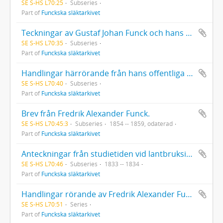
SE S-HS L70:25
Subseries
Part of
Funckska släktarkivet
Teckningar av Gustaf Johan Funck och hans hustru Caroline Ehrenborg
SE S-HS L70:35
Subseries
Part of
Funckska släktarkivet
Handlingar härrörande från hans offentliga verksamhet: handlingar rörande Göta kanal. [Fredrik Alexander Funck var direktör för Östra distriktet 1863-1874.]
SE S-HS L70:40
Subseries
Part of
Funckska släktarkivet
Brev från Fredrik Alexander Funck.
SE S-HS L70:45:3
Subseries
1854 -- 1859, odaterad
Part of
Funckska släktarkivet
Anteckningar från studietiden vid lantbruksinstitutet i Möglin i Preussen.
SE S-HS L70:46
Subseries
1833 -- 1834
Part of
Funckska släktarkivet
Handlingar rörande av Fredrik Alexander Funck omhänderhavda förmyndarskap: Svante Banér, Caroline Funck, Gustaf Otto Funck, August, Wilhelm och Emilie Thollander, Ella Nejdel, Hedda Gustafva von Yhlen
SE S-HS L70:51
Series
Part of
Funckska släktarkivet