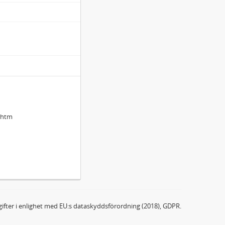
")
.htm
er
samling fotografiska plåtar (ur Ellen Keys dagbok på Strand)
ifter i enlighet med EU:s dataskyddsförordning (2018), GDPR.