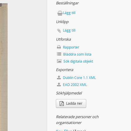
Beställningar
lkskoleföreningens minnesfest 1897. [Diverse utdrag och avskrifter].
Lägg till
gen riktig följd".
Urklipp
Lägg till
Utforska
Rapporter
Bläddra som lista
Sök digitala objekt
Exportera
Dublin Core 1.1 XML
EAD 2002 XML
Sökhjälpmedel
Ladda ner
Relaterade personer och
organisationer