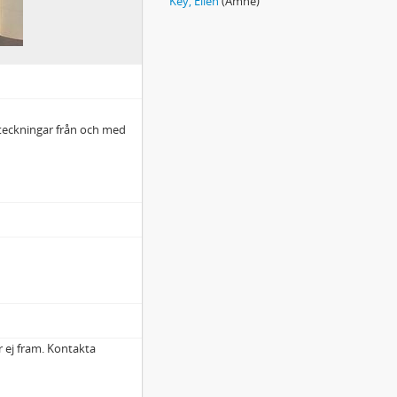
Key, Ellen
(Ämne)
teckningar från och med
r ej fram. Kontakta