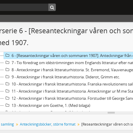
2 - Anteckningsböcker
3 - Anteckningsböcker, större format
1 - Föreläsningar i arbetarinstitutet 1902-03. Det europeiska inflytandet på 
2 - Föreläsningar i arbetarinstitutet 1902-03. Det europeiska inflytand
serie 6 - [Reseanteckningar våren och s
3 - Föreläsningar i arbetarinstitutet 1902-03. Det europeiska inflytandet på den svenska 
ed 1907.
4 - [Reseanteckningar våren och sommaren 1907]. Siracusa 1907 1/1 - 
5 - [Reseanteckningar våren och sommaren 1907]. Rom, Umbrien etc.
6 - [Reseanteckningar våren och sommaren 1907]. Anteckningar från
7 - Tio föredrag om idéströmningen inom Englands litteratur efter na
8 - Anteckningar i fransk litteraturhistoria. St. Evremond, Vauvenauge,
9 - Anteckningar i fransk litteraturhistoria. Diderot, Grimm etc.
10 - Anteckningar i fransk litteraturhistoria. Franska revolutionens sa
11 - Anteckningar i fransk litteraturhistoria. Anteckningar ur M:me St
12 - Anteckningar i fransk litteraturhistoria. Förstudier till George San
13 - Anteckningar om Goethe, 1. (Med bilaga)
14 - Anteckningar om Goethe, 2. (Med bilaga)
15 - Afskrifter af bref från U. v. Feilitzen till A. F. Lindblad.
s samling
Anteckningsböcker, större format
16 - Afskrifter af bref från U. v. Feilitzen till Sven Bring 1867-1872