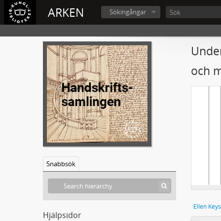
ARKEN
Sökingångar
Under
och m
Snabbsök
Ellen Key
Hjälpsidor