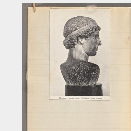
17 - Afskrifter af bref från U. v. Feilitzen till Sven Bring 1872-1877.
18 - Om Erik Gustaf Geijer. Ett föredrag jag höll på lärokursen 1875, samt på Fo
19 - "I denna bok är skrifvet huller om buller, från 1901 och nu 1906 - in
20 - Människor och ting, vunna under föredragsresan 1905.
21 - Der grüne Heinrich af G. Keller [m. m.].
22 - [Anteckningar ur lästa böcker 1921].
23 - [Anteckningar ur lästa böcker 1922].
24 - I flera år samlade praktiska ting för stuga och trädgård. 1910.
4 - Ellen Keys Folkbildningsarbetet, 1906
5 - Utkast till studien öfver C. J. L. Almquist 1897
6 - Essayer om E. B. Browning och George Eliot
7 - Resebrev från Sverige
8:1-2 - Anteckningar under min resa 1873, I-II
9 - Excerpter och brev om August Strindberg
10 - Manuskriptet till De franska salongerna m. m.
11 - Björnstjerne Björnson
12 - "Kärleken och äktenskapet i den nordiska litteraturen"
13 - Poesialbum
14 - Angående Rainer Maria Rilke