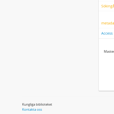
Söking
metadat
Access
Master
Kungliga biblioteket
Kontakta oss