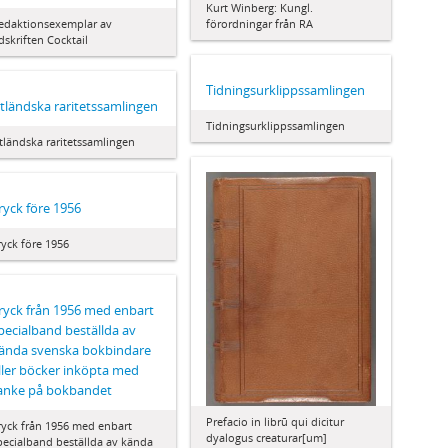
Kurt Winberg: Kungl.
edaktionsexemplar av
förordningar från RA
idskriften Cocktail
Tidningsurklippssamlingen
tländska raritetssamlingen
Tidningsurklippssamlingen
tländska raritetssamlingen
ryck före 1956
ryck före 1956
ryck från 1956 med enbart
pecialband beställda av
ända svenska bokbindare
ller böcker inköpta med
anke på bokbandet
Prefacio in librū qui dicitur
ryck från 1956 med enbart
dyalogus creaturar[um]
pecialband beställda av kända