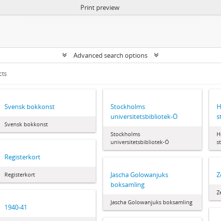
Print preview
Advanced search options
cts
Svensk bokkonst
Stockholms
H
universitetsbibliotek-Ö
s
Svensk bokkonst
Stockholms
H
universitetsbibliotek-Ö
s
Registerkort
Jascha Golowanjuks
Z
Registerkort
boksamling
Z
Jascha Golowanjuks boksamling
1940-41