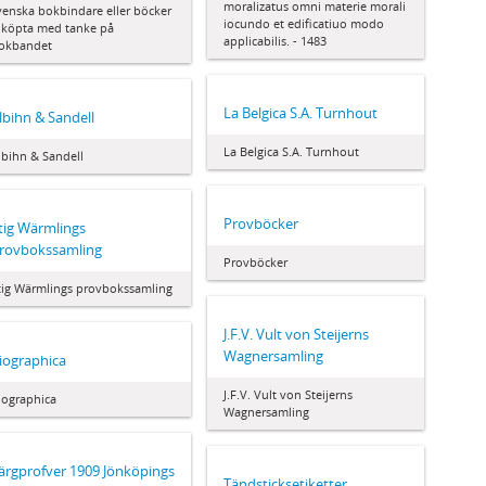
moralizatus omni materie morali
venska bokbindare eller böcker
iocundo et edificatiuo modo
nköpta med tanke på
applicabilis. - 1483
okbandet
La Belgica S.A. Turnhout
lbihn & Sandell
La Belgica S.A. Turnhout
lbihn & Sandell
Provböcker
tig Wärmlings
rovbokssamling
Provböcker
tig Wärmlings provbokssamling
J.F.V. Vult von Steijerns
Wagnersamling
iographica
J.F.V. Vult von Steijerns
iographica
Wagnersamling
ärgprofver 1909 Jönköpings
Tändsticksetiketter