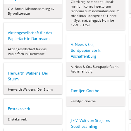
Clerck reg: soc: scient: Upsal:
membr: Icones insectorum
G.A. Åman-Nilssons samling av
rariorum cum nominibus eorum
Byronlitteratur
trivialibus, locisqve e C: Linnæi
... Syst: nat: allegatis Holmiæ
1759.. - 1759
Aktiengesellschaft für das
Papierfach in Darmstadt
A. Nees & Co.,
Aktiengesellschaft für das
Buntpapierfabrik,
Papierfach in Darmstadt
Aschaffenburg
A. Nees & Co., Buntpapierfabrik,
Aschaffenburg
Herwarth Waldens: Der
Sturm
Herwarth Waldens: Der Sturm
Familjen Goethe
Familjen Goethe
Enstaka verk
Enstaka verk
J.F.V. Vult von Steijerns
Goethesamling