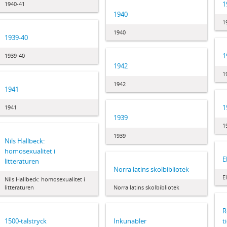
1
1940-41
1940
1
1940
1939-40
1
1939-40
1942
1
1942
1941
1
1941
1939
1
1939
Nils Hallbeck:
homosexualitet i
E
litteraturen
Norra latins skolbibliotek
E
Nils Hallbeck: homosexualitet i
litteraturen
Norra latins skolbibliotek
R
1500-talstryck
Inkunabler
t