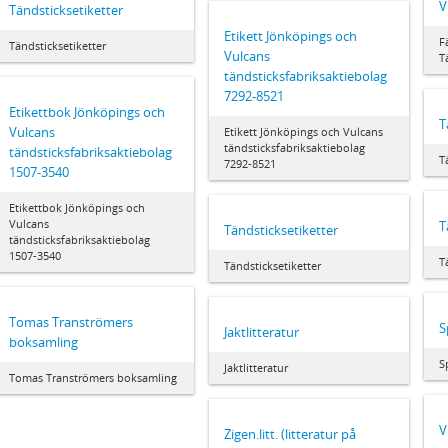
V
Tändsticksetiketter
Etikett Jönköpings och
F
Tändsticksetiketter
Vulcans
T
tändsticksfabriksaktiebolag
7292-8521
Etikettbok Jönköpings och
T
Vulcans
Etikett Jönköpings och Vulcans
tändsticksfabriksaktiebolag
tändsticksfabriksaktiebolag
T
7292-8521
1507-3540
Etikettbok Jönköpings och
Vulcans
T
Tändsticksetiketter
tändsticksfabriksaktiebolag
1507-3540
T
Tändsticksetiketter
Tomas Tranströmers
S
Jaktlitteratur
boksamling
S
Jaktlitteratur
Tomas Tranströmers boksamling
V
Zigen.litt. (litteratur på