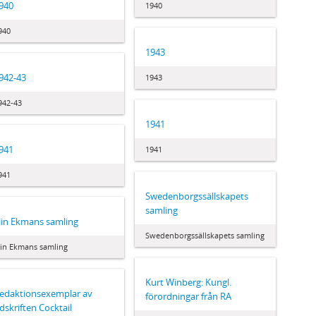
940
1940
940
1943
942-43
1943
942-43
1941
941
1941
941
Swedenborgssällskapets
samling
lin Ekmans samling
Swedenborgssällskapets samling
lin Ekmans samling
Kurt Winberg: Kungl.
edaktionsexemplar av
förordningar från RA
idskriften Cocktail