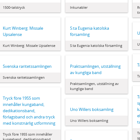
1500-talstryck
Inkunabler
R
t
Kurt Winberg: Missale
S:ta Eugenia katolska
U
Upsalense
församling
U
Kurt Winberg: Missale Upsalense
S:ta Eugenia katolska församling
T
Svenska raritetssamlingen
Praktsamlingen, utställning
av kungliga band
T
Svenska raritetssamlingen
Praktsamlingen, utställning av
kungliga band
T
Tryck före 1955 som
s
innehåller kungaband,
Uno Willers boksamling
k
dedikationsband,
e
förlagsband och andra tryck
Uno Willers boksamling
t
med konstnärlig utformning
T
Tryck före 1955 som innehåller
s
kungaband, dedikationsband,