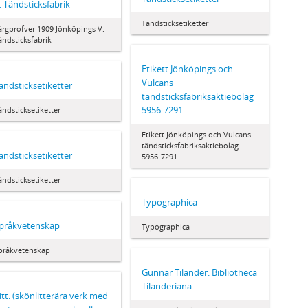
. Tändsticksfabrik
Tändsticksetiketter
ärgprofver 1909 Jönköpings V.
ändsticksfabrik
Etikett Jönköpings och
Vulcans
ändsticksetiketter
tändsticksfabriksaktiebolag
5956-7291
ändsticksetiketter
Etikett Jönköpings och Vulcans
tändsticksfabriksaktiebolag
ändsticksetiketter
5956-7291
ändsticksetiketter
Typographica
pråkvetenskap
Typographica
pråkvetenskap
Gunnar Tilander: Bibliotheca
Tilanderiana
itt. (skönlitterära verk med