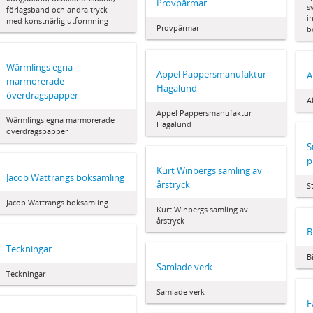
Provpärmar
s
förlagsband och andra tryck
i
med konstnärlig utformning
Provpärmar
b
Wärmlings egna
Appel Pappersmanufaktur
A
marmorerade
Hagalund
överdragspapper
A
Appel Pappersmanufaktur
Wärmlings egna marmorerade
Hagalund
överdragspapper
S
p
Kurt Winbergs samling av
Jacob Wattrangs boksamling
årstryck
S
Jacob Wattrangs boksamling
Kurt Winbergs samling av
årstryck
B
Teckningar
B
Samlade verk
Teckningar
Samlade verk
F