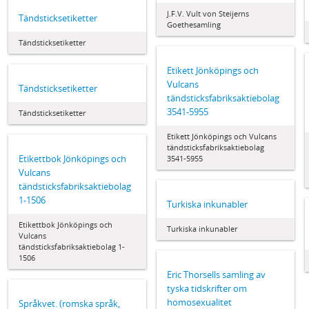
J.F.V. Vult von Steijerns
Tändsticksetiketter
Goethesamling
Tändsticksetiketter
Etikett Jönköpings och
Vulcans
Tändsticksetiketter
tändsticksfabriksaktiebolag
3541-5955
Tändsticksetiketter
Etikett Jönköpings och Vulcans
tändsticksfabriksaktiebolag
Etikettbok Jönköpings och
3541-5955
Vulcans
tändsticksfabriksaktiebolag
1-1506
Turkiska inkunabler
Etikettbok Jönköpings och
Turkiska inkunabler
Vulcans
tändsticksfabriksaktiebolag 1-
1506
Eric Thorsells samling av
tyska tidskrifter om
homosexualitet
Språkvet. (romska språk,