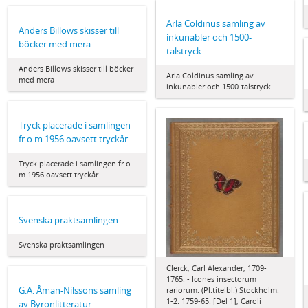
Arla Coldinus samling av
Anders Billows skisser till
inkunabler och 1500-
böcker med mera
talstryck
Anders Billows skisser till böcker
Arla Coldinus samling av
med mera
inkunabler och 1500-talstryck
Tryck placerade i samlingen
fr o m 1956 oavsett tryckår
Tryck placerade i samlingen fr o
m 1956 oavsett tryckår
Svenska praktsamlingen
Svenska praktsamlingen
Clerck, Carl Alexander, 1709-
1765. - Icones insectorum
G.A. Åman-Nilssons samling
rariorum. (Pl.titelbl.) Stockholm.
1-2. 1759-65. [Del 1], Caroli
av Byronlitteratur