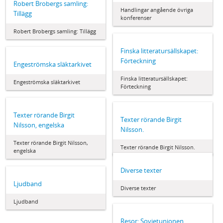
Robert Brobergs samling:
Handlingar angående övriga
Tillägg
konferenser
Robert Brobergs samling: Tillägg
Finska litteratursällskapet:
Förteckning
Engeströmska släktarkivet
Finska litteratursällskapet:
Engeströmska släktarkivet
Förteckning
Texter rörande Birgit
Texter rörande Birgit
Nilsson, engelska
Nilsson.
Texter rörande Birgit Nilsson,
Texter rörande Birgit Nilsson.
engelska
Diverse texter
Ljudband
Diverse texter
Ljudband
Resor: Sovjetunionen,