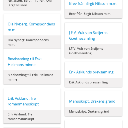
Niklasson, Bertil: Till/från, OM
Brev från Birgit Nilsson m.m.
Birgit Nilsson
Brev från Birgit Nilsson m.m.
Ola Nyberg: Korrespondens
m.m.
J.F.V. Vult von Steijerns
Goethesamling
Ola Nyberg: Korrespondens
m.m.
J.F.V. Vult von Steijerns
Goethesamling
Bibelsamling till Eskil
Hellmans minne
Erik Asklunds brevsamling
Bibelsamling till Eskil Hellmans
minne
Erik Asklunds brevsamling
Erik Asklund: Tre
Manuskript: Drakens gränd
romanmanuskript
Manuskript: Drakens gränd
Erik Asklund: Tre
romanmanuskript