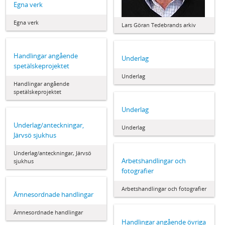
Egna verk
Egna verk
Lars Göran Tedebrands arkiv
Handlingar angående
Underlag
spetälskeprojektet
Underlag
Handlingar angående
spetälskeprojektet
Underlag
Underlag/anteckningar,
Underlag
Järvsö sjukhus
Underlag/anteckningar, Järvsö
Arbetshandlingar och
sjukhus
fotografier
Arbetshandlingar och fotografier
Ämnesordnade handlingar
Ämnesordnade handlingar
Handlingar angående övriga