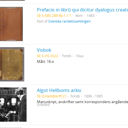
SE S-SBS 289 Ra 1:1:1
Item
1483
Part of
Svenska raritetssamlingen
Visbok
SE S-HS Vs22
Fonds
16uu
Mått: 16:o
Algot Hellboms arkiv
SE Q Handskrift 21
Fonds
1896 - 1985
Manuskript, avskrifter samt korrespondens angående
Untitled