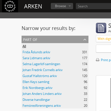
ARKEN
Browse
Narrow your results by:
Ar
part of
With digi
All
Frida Åslunds arkiv
331
Sara Lidmans arkiv
177
Print 
Selma Lagerlöf-samlingen
174
Johan Fredrik Cornells arkiv
145
Gustaf Hallströms arkiv
120
Ellen Keys samling
96
Erik Nordbergs arkiv
92
Johan Anders Linders arkiv
33
Diverse handlingar
22
Femöresföreningens arkiv
20