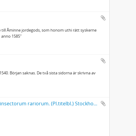
re till Åminne jordegods, som honom uthi rätt syskerne
pro anno 1585"
540. Början saknas. De två sista sidorna är skrivna av
Clerck, Carl Alexander, 1709-1765. - Icones insectorum rariorum. (Pl.titelbl.) Stockholm. 1-2. 1759-65. [Del 1], Caroli Clerck reg: soc: scient: Upsal: membr: Icones insectorum rariorum cum nominibus eorum trivialibus, locisqve e C: Linnæi ... Syst: nat: allegatis Holmiæ 1759.. - 1759