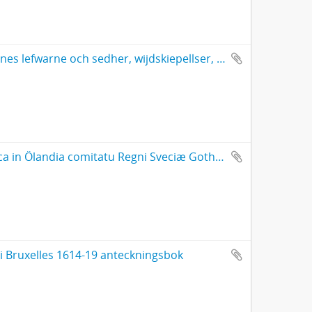
Samuel Rehn: En kortt Relation om Lapparnes lefwarne och sedher, wijdskiepellser, sampt i många stycken grofwe wildfarellser
Jonas Haquini Rhezelius: Monumenta runica in Ölandia comitatu Regni Sveciæ Gothiaquæ
i Bruxelles 1614-19 anteckningsbok