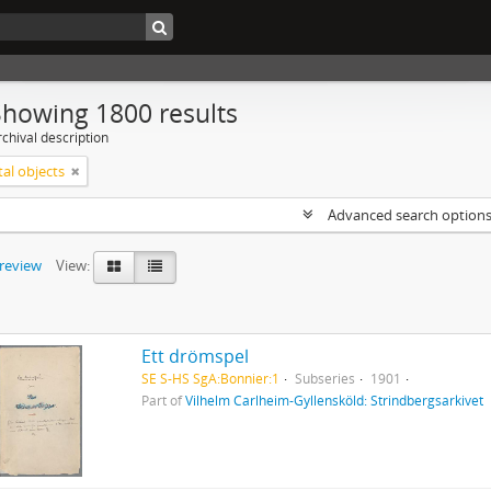
Showing 1800 results
chival description
tal objects
Advanced search option
preview
View:
Ett drömspel
SE S-HS SgA:Bonnier:1
Subseries
1901
Part of
Vilhelm Carlheim-Gyllensköld: Strindbergsarkivet