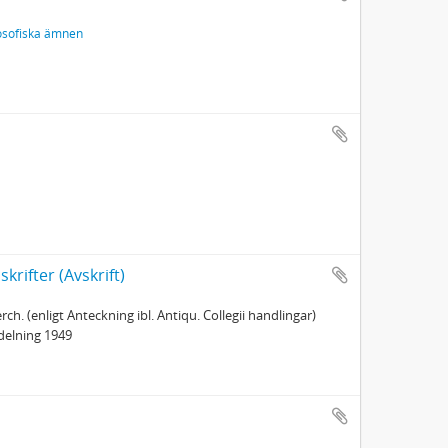
losofiska ämnen
krifter (Avskrift)
h. (enligt Anteckning ibl. Antiqu. Collegii handlingar)
vdelning 1949