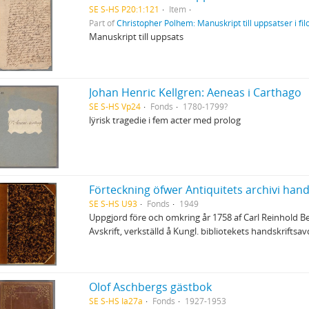
SE S-HS P20:1:121
Item
Part of
Christopher Polhem: Manuskript till uppsatser i fi
Manuskript till uppsats
Johan Henric Kellgren: Aeneas i Carthago
SE S-HS Vp24
Fonds
1780-1799?
lÿrisk tragedie i fem acter med prolog
Förteckning öfwer Antiquitets archivi hands
SE S-HS U93
Fonds
1949
Uppgjord före och omkring år 1758 af Carl Reinhold Berc
Avskrift, verkställd å Kungl. bibliotekets handskriftsa
Olof Aschbergs gästbok
SE S-HS Ia27a
Fonds
1927-1953