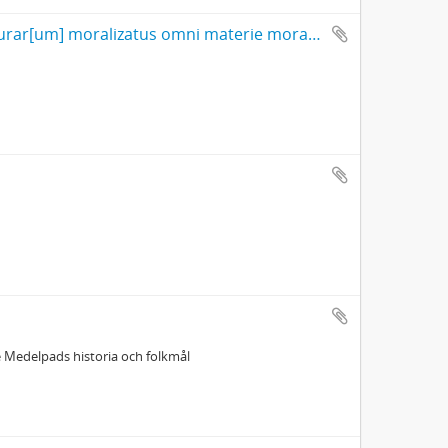
Prefacio in librū qui dicitur dyalogus creaturar[um] moralizatus omni materie morali iocundo et edificatiuo modo applicabilis. - 1483
 Medelpads historia och folkmål