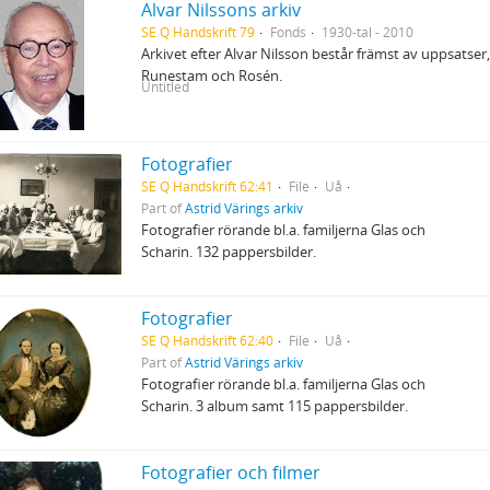
Alvar Nilssons arkiv
SE Q Handskrift 79
Fonds
1930-tal - 2010
Arkivet efter Alvar Nilsson består främst av uppsats
Runestam och Rosén.
Untitled
Fotografier
SE Q Handskrift 62:41
File
Uå
Part of
Astrid Värings arkiv
Fotografier rörande bl.a. familjerna Glas och
Scharin. 132 pappersbilder.
Fotografier
SE Q Handskrift 62:40
File
Uå
Part of
Astrid Värings arkiv
Fotografier rörande bl.a. familjerna Glas och
Scharin. 3 album samt 115 pappersbilder.
Fotografier och filmer