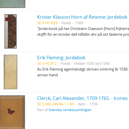
Krister Klasson Horn af Åminne: Jordebok
SE S-HS Ih29
Fonds
1585
"Jorde-book på her Christiern Claesson [Horn] frijher
skijfft för en broder dell tillfallin ähr på sitt faderne 
Erik Fleming: Jordebok
SE S-HS If12
Fonds
mellan 1530 och 1540
Av Erik Fleming egenhändigt skriven omkring år 1530-1
annan hand
SE S-SBS 289 Ra 1:1:90
Item
1759
Part of
Svenska raritetssamlingen