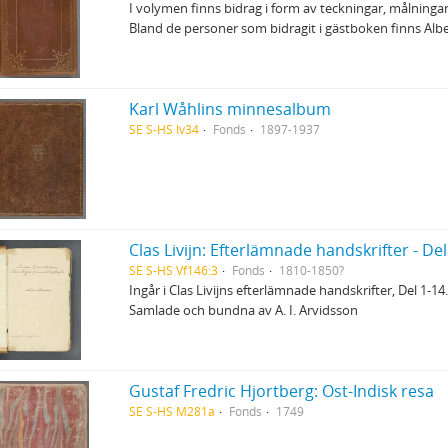
I volymen finns bidrag i form av teckningar, målningar
Bland de personer som bidragit i gästboken finns Alb
Karl Wåhlins minnesalbum
SE S-HS Iv34
Fonds
1897-1937
Clas Livijn: Efterlämnade handskrifter - D
SE S-HS Vf146:3
Fonds
1810-1850?
Ingår i Clas Livijns efterlämnade handskrifter, Del 1-14
Samlade och bundna av A. I. Arvidsson
Gustaf Fredric Hjortberg: Ost-Indisk resa
SE S-HS M281a
Fonds
1749