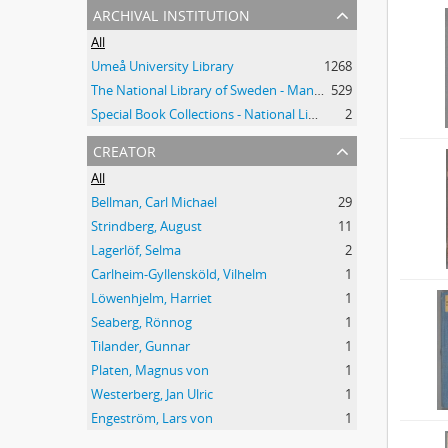
archival institution
All
Umeå University Library
1268
The National Library of Sweden - Manuscripts Collections
529
Special Book Collections - National Library of Sweden
2
creator
All
Bellman, Carl Michael
29
Strindberg, August
11
Lagerlöf, Selma
2
Carlheim-Gyllensköld, Vilhelm
1
Löwenhjelm, Harriet
1
Seaberg, Rönnog
1
Tilander, Gunnar
1
Platen, Magnus von
1
Westerberg, Jan Ulric
1
Engeström, Lars von
1