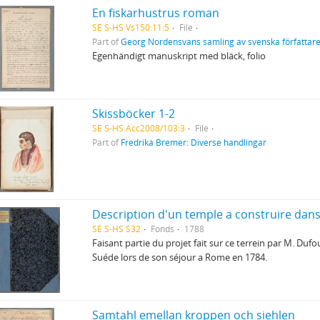
En fiskarhustrus roman
SE S-HS Vs150:11:5
File
Part of
Georg Nordensvans samling av svenska författare
Egenhändigt manuskript med bläck, folio
Skissböcker 1-2
SE S-HS Acc2008/103:3
File
Part of
Fredrika Bremer: Diverse handlingar
Description d'un temple a construire dans
SE S-HS S32
Fonds
1788
Faisant partie du projet fait sur ce terrein par M. Dufo
Suéde lors de son séjour a Rome en 1784.
Samtahl emellan kroppen och siehlen