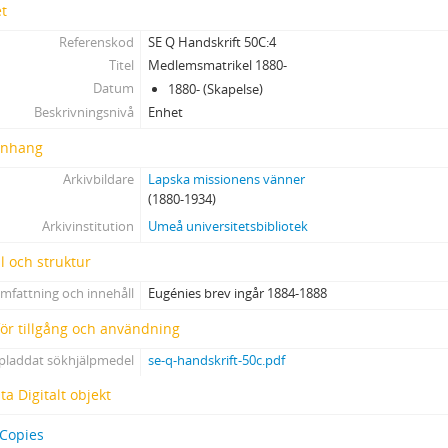
et
Referenskod
SE Q Handskrift 50C:4
Titel
Medlemsmatrikel 1880-
Datum
1880- (Skapelse)
Beskrivningsnivå
Enhet
nhang
Arkivbildare
Lapska missionens vänner
(1880-1934)
Arkivinstitution
Umeå universitetsbibliotek
l och struktur
mfattning och innehåll
Eugénies brev ingår 1884-1888
 för tillgång och användning
pladdat sökhjälpmedel
se-q-handskrift-50c.pdf
a Digitalt objekt
 Copies