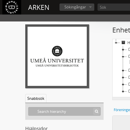
ARKEN
Sökingångar
Enhet
H
Snabbsök
Föreninge
Hjälpsidor