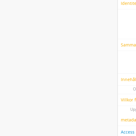
Identit
Samma
Innehål
O
Villkor
Up
metadat
Access