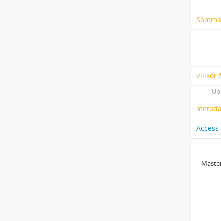
Samma
Villkor
Up
metadat
Access
Master