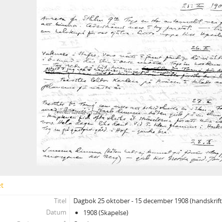
13 - Resan 1925: Kiruna - Nordfinland - finska Ishavskusten - Rov
14 - Resor 1926: Rekognosceringsfärd med bil över Ålands hav
15 - Resor 1926: Vårresan & Höstresan
16 - Resor 1927: Syd- och Mellansverige & 1928: England
17 - Vårresa 1941: Enare och Utsjoki socken i Finland samt områd
17b - Fotografier Norge
18 - Vinterresa 1941: Norge ;Oslo, Bergen & Trondheim
19 - Vårresan 1942: Finnmarks och Troms fylken i Nordnorge
20 - Resan 1943: Oslo
2 - Handlingar rörande arkeologiska och etnografiska undersökningar
3 - Ämnesordnade handlingar rörande arkeologiska fynd och etnograf
4 - Anteckningar från svenska och utländska museer och arkiv
5 - Uppdrag för svenska Röda Korsets hjälpkommitté för krigsfångar
6 - Verksamhet inom frivilligrörelsen under första och andra världskri
7 - Verksamhet inom föreningar och samfund
E - Samlingar
et
F - Övrigt
Titel
Dagbok 25 oktober - 15 december 1908 (handskrift
Datum
1908 (Skapelse)