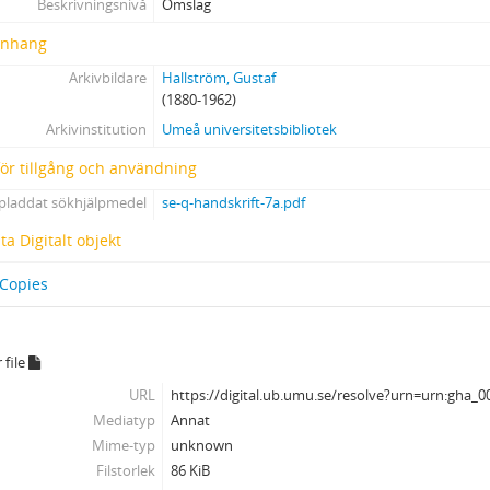
Beskrivningsnivå
Omslag
nhang
Arkivbildare
Hallström, Gustaf
(1880-1962)
Arkivinstitution
Umeå universitetsbibliotek
 för tillgång och användning
pladdat sökhjälpmedel
se-q-handskrift-7a.pdf
a Digitalt objekt
 Copies
 file
URL
https://digital.ub.umu.se/resolve?urn=urn:gha_
Mediatyp
Annat
Mime-typ
unknown
Filstorlek
86 KiB