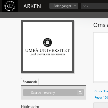
ARKEN
Sökingångar
Omsla
Snabbsök
Gustaf Ha
Hjälpsidor