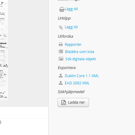
aniemi - Torneå (på skidor)
Lägg till
Urklipp
Lägg till
ena kring Tana älv i Norge
Utforska
Rapporter
Bläddra som lista
Sök digitala objekt
Exportera
 i Sverige och andra länder
iska företeelser
Dublin Core 1.1 XML
EAD 2002 XML
Sökhjälpmedel
get
Ladda ner
)