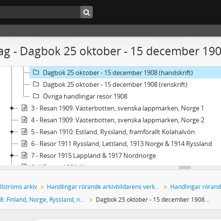
2 - Resor 1908: Finland, Norge, Ryssland, norra Jämtland
Dagbok 25 maj - 26 juni 1908 (handskrift)
Dagbok 25 maj - 26 juni 1908 (renskrift)
Dagboksnoteringar 9 - 15 juli 1908 (handskrift)
g - Dagbok 25 oktober - 15 december 1908
Dagbok 24 juli - 1 september 1908 (handskrift)
Dagbok 9 -15 juli & 24 juli - 1 september 1908 (renskrift)
Dagbok 25 oktober - 15 december 1908 (handskrift)
Dagbok 25 oktober - 15 december 1908 (renskrift)
Övriga handlingar resor 1908
3 - Resan 1909: Västerbotten, svenska lappmarken, Norge 1
4 - Resan 1909: Västerbotten, svenska lappmarken, Norge 2
5 - Resan 1910: Estland, Ryssland, framförallt Kolahalvön
6 - Resor 1911 Ryssland, Lettland, 1913 Norge & 1914 Ryssland
7 - Resor 1915 Lappland & 1917 Nordnorge
8 - Vårresa 1921: Norrbotten
9 - Resor i Sverige: 1921-1922 Stora Sjöfallet, Suorva & 1922 Hä
llströms arkiv
Handlingar rörande arkivbildarens verksamhet
Handlingar rörand
10 - Resa på kontinenten 1922: Frankrike, Italien & Spanien
Resor 1908: Finland, Norge, Ryssland, norra Jämtland
Dagbok 25 oktober - 15 december 1908 (handskrift)
11 - Resor 1923: Värmland, Hälsingland, Medelpad, Ångermanlan
12 - Resor 1924: Jämtland, Härjedalen, Ångermanland, Västerbot