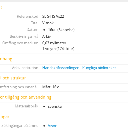
et
Referenskod
SE S-HS Vs22
Titel
Visbok
Datum
16uu (Skapelse)
Beskrivningsnivå
Arkiv
Omfång och medium
0,03 hyllmeter
1 volym (174 sidor)
nhang
Arkivinstitution
Handskriftssamlingen - Kungliga biblioteket
l och struktur
mfattning och innehåll
Mått: 16:o
 för tillgång och användning
Materialspråk
svenska
ångar
Sökingångar på ämne
Visor