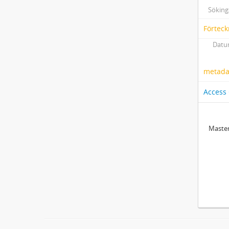
Söking
Förteck
Datum
metadat
Access
Master