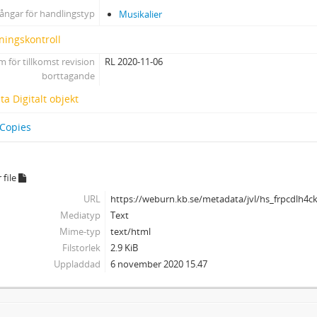
ångar för handlingstyp
Musikalier
ningskontroll
 för tillkomst revision
RL 2020-11-06
borttagande
a Digitalt objekt
 Copies
 file
URL
https://weburn.kb.se/metadata/jvl/hs_frpcdlh4c
Mediatyp
Text
Mime-typ
text/html
Filstorlek
2.9 KiB
Uppladdad
6 november 2020 15.47