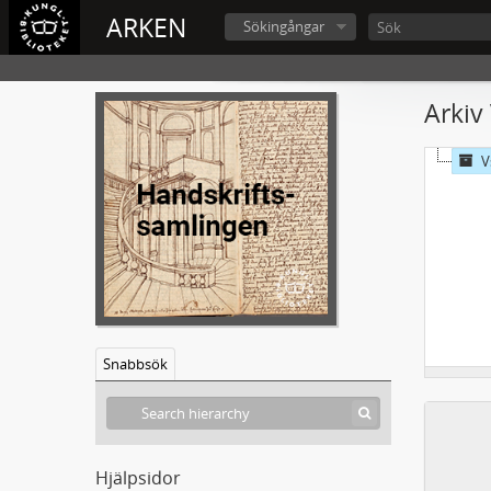
ARKEN
Sökingångar
Arkiv
V
Snabbsök
Hjälpsidor