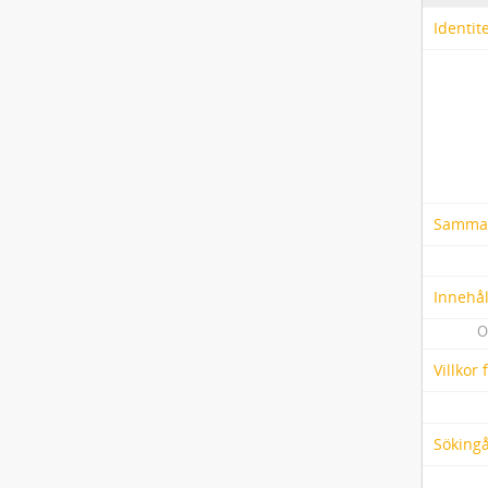
Identit
Samma
Innehål
O
Villkor
Söking